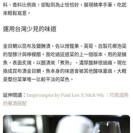
料、香料比例高，卻點到為止恰恰好，展現精準手筆，吃起
來輕鬆寫意。
運用台灣少見的味道
金目鯛以昆布及鹽醃漬，佐以燈籠果、萵筍、自製花椰泡菜
的發酵汁與檸檬醋。我吃過這道菜的上一個版本，用的是鯖
魚，表面炙燒，以醋漬來「煮熟」，濃厚酸鮮很過癮。現在
換成昆布漬金目鯛，魚本身的味道會被其他酸味蓋過，大概
是整份菜單唯一比較平淡的菜色。
延伸閱讀：
Impromptu by Paul Lee X Nick Wu ：巧思成熟
的餐酒搭配