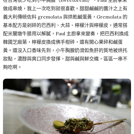
做成串燒，我上一次吃到就很喜歡。甜甜鹹鹹的醬汁之上有
義大利傳統佐料 gremolata 與烘乾鹹蛋黃，Gremolata 的
基本配方是剁碎的巴西利、大蒜、檸檬汁與檸檬皮，通常搭
配米蘭燉牛膝用以解膩，Paul 主廚拿來變奏，把巴西利換成
韓國芝麻葉，檸檬皮換成佛手柑碎，還有開心果碎和鹹蛋
黃。還沒入口香味先到，小牛胸腺奶滑如魚肝的質地被烘托
妝點，濃醇與爽口同步發揮，甜與鹹與鮮交織，區區一串不
夠吃啊。