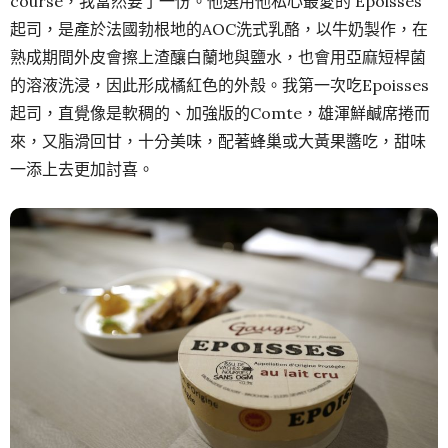
course，我當然要了一份。他選用他私心最愛的 Epoisses
起司，是產於法國勃根地的AOC洗式乳酪，以牛奶製作，在
熟成期間外皮會擦上渣釀白蘭地與鹽水，也會用亞麻短桿菌
的溶液洗浸，因此形成橘紅色的外殼。我第一次吃Epoisses
起司，直覺像是軟稠的、加強版的Comte，雄渾鮮鹹席捲而
來，又脂滑回甘，十分美味，配著蜂巢或大黃果醬吃，甜味
一添上去更加討喜。