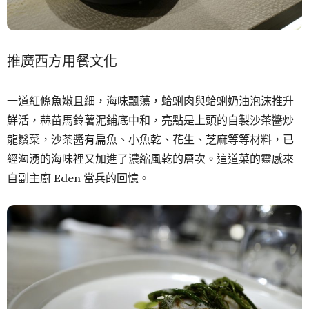
推廣西方用餐文化
一道紅條魚嫩且細，海味飄蕩，蛤蜊肉與蛤蜊奶油泡沫推升
鮮活，蒜苗馬鈴薯泥鋪底中和，亮點是上頭的自製沙茶醬炒
龍鬚菜，沙茶醬有扁魚、小魚乾、花生、芝麻等等材料，已
經洶湧的海味裡又加進了濃縮風乾的層次。這道菜的靈感來
自副主廚 Eden 當兵的回憶。