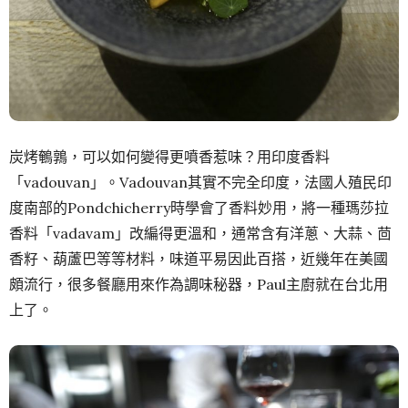
炭烤鵪鶉，可以如何變得更噴香惹味？用印度香料
「vadouvan」。Vadouvan其實不完全印度，法國人殖民印
度南部的Pondchicherry時學會了香料妙用，將一種瑪莎拉
香料「vadavam」改編得更溫和，通常含有洋蔥、大蒜、茴
香籽、葫蘆巴等等材料，味道平易因此百搭，近幾年在美國
頗流行，很多餐廳用來作為調味秘器，Paul主廚就在台北用
上了。