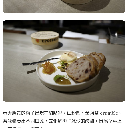
春天應景的梅子出現在甜點裡。山粉圓、茉莉茶 crumble、
茶凍疊奏出不同口感，去化解梅子冰沙的酸甜，鼠尾草添上