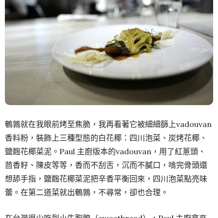
鵪鶉就在我眼前烤至焦脆，我再看著它被細細篩上vadouvan
香料粉，裝飾上三種型態的白花椰：四川泡菜、炭烤花椰、
鹽麴花椰菜泥。Paul 主廚版本的vadouvan，用了紅蔥頭、
茴香籽、陳皮等等，香而不刮舌，沉而不膩口，啃完骨頭還
想舔手指，鹽麴花椰菜泥把辛香平衡回來，四川泡菜點亮味
蕾。在第二道菜就出鵪鶉，不尋常，卻也合理。
在台灣很少吃到小牛胸腺（sweetbread），Paul 主廚拿來