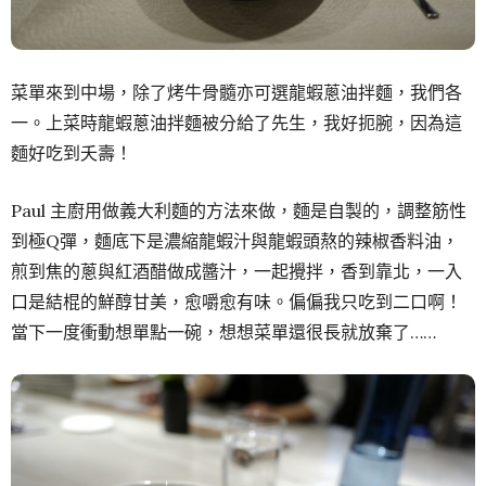
菜單來到中場，除了烤牛骨髓亦可選龍蝦蔥油拌麵，我們各
一。上菜時龍蝦蔥油拌麵被分給了先生，我好扼腕，因為這
麵好吃到夭壽！
Paul 主廚用做義大利麵的方法來做，麵是自製的，調整筋性
到極Q彈，麵底下是濃縮龍蝦汁與龍蝦頭熬的辣椒香料油，
煎到焦的蔥與紅酒醋做成醬汁，一起攪拌，香到靠北，一入
口是結棍的鮮醇甘美，愈嚼愈有味。偏偏我只吃到二口啊！
當下一度衝動想單點一碗，想想菜單還很長就放棄了……