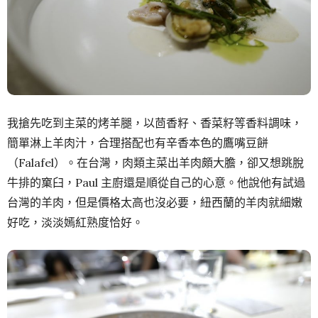
我搶先吃到主菜的烤羊腿，以茴香籽、香菜籽等香料調味，
簡單淋上羊肉汁，合理搭配也有辛香本色的鷹嘴豆餅
（Falafel）。在台灣，肉類主菜出羊肉頗大膽，卻又想跳脫
牛排的窠臼，Paul 主廚還是順從自己的心意。他說他有試過
台灣的羊肉，但是價格太高也沒必要，紐西蘭的羊肉就細嫩
好吃，淡淡嫣紅熟度恰好。