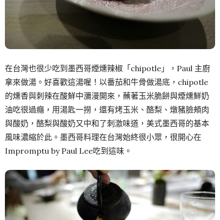
在台灣也很少吃到墨西哥煙燻辣椒「chipotle」，Paul 主廚
拿來做湯。好喜歡這湯喔！以番茄和牛骨做湯底，chipotle
的燻香與刺辣在酸鮮中瀰漫開來，蘸著玉米脆餅與煙燻鮮奶
油吃很過癮，用湯匙一撈，還有烤玉米、酪梨、燉豬臉頰肉
與酸奶，酪梨與酸奶又中和了刺激味道，美式墨西哥的基本
風味濃縮於此。墨西哥料理在台灣始終很小眾，很開心在
Impromptu by Paul Lee吃到這味。