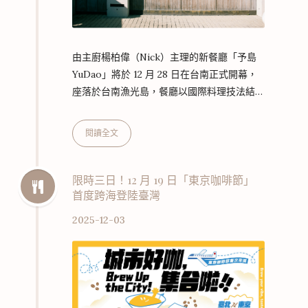
由主廚楊柏偉（Nick）主理的新餐廳「予島
YuDao」將於 12 月 28 日在台南正式開幕，
座落於台南漁光島，餐廳以國際料理技法結合
台灣在地食材，呈現島嶼風土的「新台灣料
理」。 「予島」於 12 月 3 日中午 12 點起開
閱讀全文
放線上訂位（連結）。Nick 主廚是土生土長
的台南人，熟悉漁光島這片擁有濃厚海洋記憶
的小島。他的料理之路從家鄉啟程，並拓展至
限時三日！12 月 19 日「東京咖啡節」
首度跨海登陸臺灣
國際。他曾赴法國深造，先後於普羅旺斯米其
林一星 La Bonne Étape 與馬賽米其林三星
2025-12-03
Le Petit Nice – Géra…