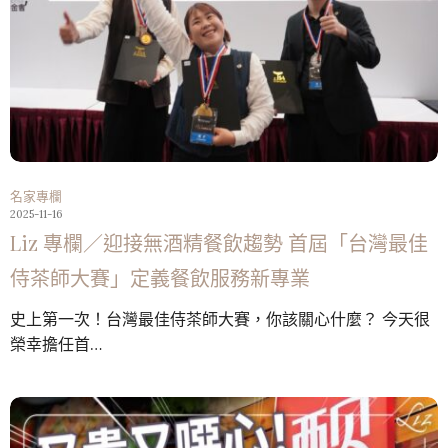
名家專欄
2025-11-16
Liz 專欄／迎接無酒精餐飲趨勢 首屆「台灣最佳
侍茶師大賽」定義餐飲服務新專業
史上第一次！台灣最佳侍茶師大賽，你該關心什麼？ 今天很
榮幸擔任首…