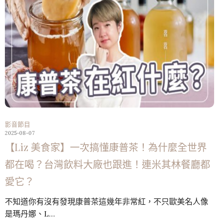
影音節目
2025-08-07
【Liz 美食家】一次搞懂康普茶！為什麼全世界
都在喝？台灣飲料大廠也跟進！連米其林餐廳都
愛它？
不知道你有沒有發現康普茶這幾年非常紅，不只歐美名人像
是瑪丹娜、L…