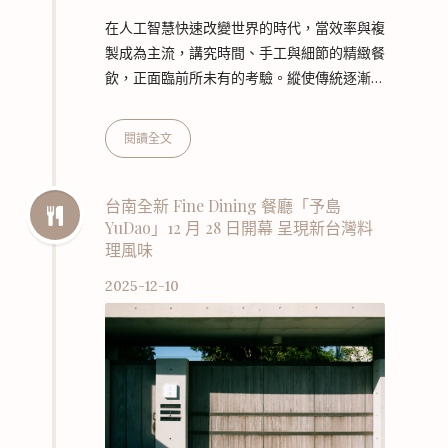
在人工智慧快速改變世界的時代，當效率與複
製成為主流，講究時間、手工與細節的精緻餐
飲，正面臨前所未有的考驗。縱使傳統逐漸消
逝、創意得以被快速模仿，新世代主廚依然相
信：料理是無法被演算邏輯取代的靈魂工藝，
閱讀全文
用餐的本質更不會在 AI 沖刷下失去意義。 連
年獲得米其林推薦的香色（Xiang Se）餐廳
主廚邱一中（Steve Chiu），將與受「500
台南全新 Fine Dining 餐廳「予島
YuDao」12 月 28 日開幕 呈現新台灣料
盤」肯定的新銳餐廳「earnestos」主廚卓均
理風味
仰（Ernest Toh）共同策劃四手餐會，以
「傳承與出新」為題，透過11道菜色，回望兩
2025-12-10
人從各自成長軌跡– 新…