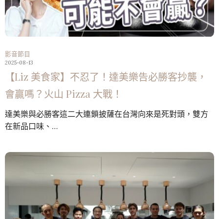
影音節目
2025-08-13
【Liz 美食家】不忍了！達美樂告必勝客抄襲，
會贏嗎？火山 Pizza 大戰！
達美樂與必勝客這二大連鎖披薩在台灣向來是死對頭，雙方
在新品口味、…