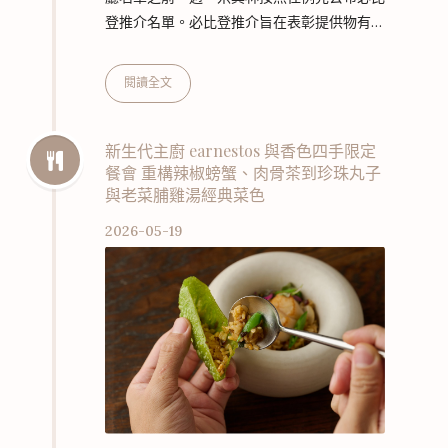
登推介名單。必比登推介旨在表彰提供物有所
值美食體驗的餐廳，在這些餐廳中，消費者可
以用適中的價格享受到非常優質的料理。
閱讀全文
2026 年，全臺共有 146 間餐廳獲得「必比登
推介」肯定，包括臺北 37 間、臺中 23 間、
臺南 30 間、高雄 21 間、新北市 18 間、新竹
新生代主廚 earnestos 與香色四手限定
餐會 重構辣椒螃蟹、肉骨茶到珍珠丸子
縣 10 間、新竹市 7 間。 在本次名單中，共有
與老菜脯雞湯經典菜色
13 間餐廳新入選為必比登推介，新入選的餐
廳中，更有超過八成提供的是廣受喜愛的臺灣
2026-05-19
在地美食與傳…