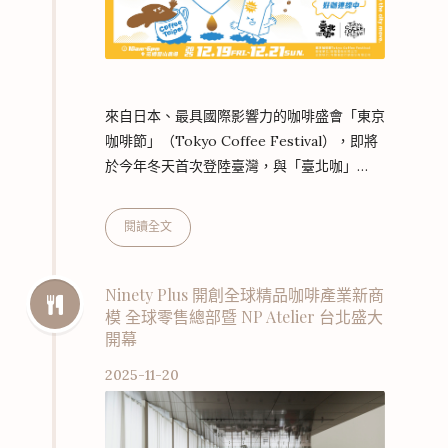
來自日本、最具國際影響力的咖啡盛會「東京
咖啡節」（Tokyo Coffee Festival），即將
於今年冬天首次登陸臺灣，與「臺北咖」
（Coffee Taipei）攜手打造一場兼具風格與
溫度的亞洲咖啡文化盛會！ 這場咖啡盛事將
閱讀全文
於 2025 年 12 月 19 日至 12 月 21 日 於花博
圓山廣場盛大登場，來自日本與臺灣的 40 家
熱門咖啡品牌齊聚，讓整座城市瀰漫著咖啡香
Ninety Plus 開創全球精品咖啡產業新商
模 全球零售總部暨 NP Atelier 台北盛大
氣，深度展現兩地咖啡文化的交融與碰撞。活
開幕
動入場門票即日起開賣，12 月 18 日前提供
「單日票」或「套票組合」兩種優惠！（…
2025-11-20