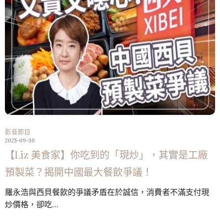
影音節目
2025-09-30
【Liz 美食家】你吃到的「現炒」，其實是工廠
預製菜？揭開中國最大餐飲爭議！
羅永浩與西貝餐飲的爭議矛盾在於誠信，消費者不滿支付現
炒價格，卻吃…