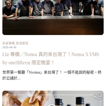
名家專欄
,
影音節目
2025-08-10
Liz 專欄／Noma 真的來台灣了！Noma X YMS
by onefifteen 限定晚宴！
世界第一餐廳「Noma」來台灣了！ 一個不能說的秘密，終
於公諸於…