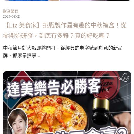
影音節目
2025-08-21
【Liz 美食家】挑戰製作最有趣的中秋禮盒！從
零開始研發，到底有多難？真的好吃嗎？
中秋節月餅大戰即將開打！從經典的老字號到創意的新品
牌，都摩拳擦掌…