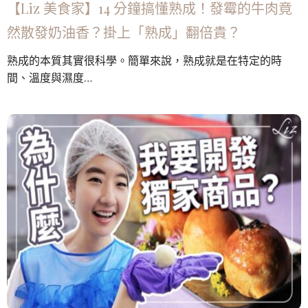
【Liz 美食家】14 分鐘搞懂熟成！發霉的牛肉竟
然散發奶油香？掛上「熟成」翻倍貴？
熟成的本質其實很科學。簡單來說，熟成就是在特定的時
間、溫度與濕度…