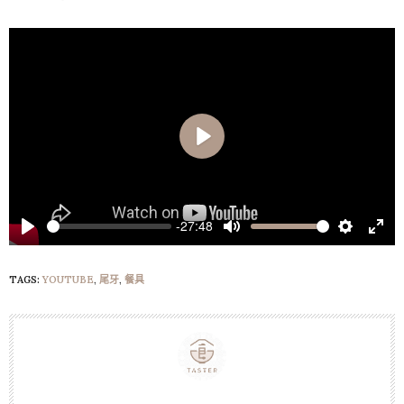
Play
-27:48
Play
Mute
Settings
Ente
full
TAGS:
YOUTUBE
,
尾牙
,
餐具