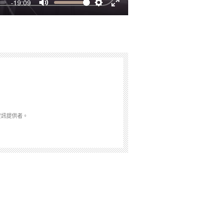
-19:09
Mute
Settings
Enter
fullscreen
資訊提供者。