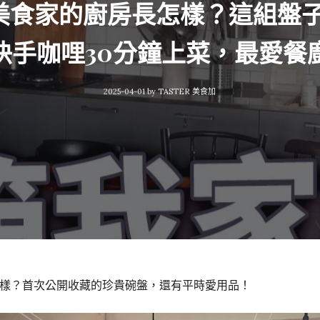
家】美食家的廚房長怎樣？這組盤
快手咖哩30分鐘上菜，最愛餐
2025-04-01
by
TASTER 美食加
樣？首次公開收藏的珍貴碗盤，還有平時愛用品！