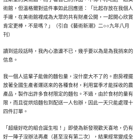
術館，但溫格爾對這件事如此回應道：「比起存放在我個人
手邊，在美術館裡成為大眾的共有財產公開，一起開心欣賞
肯定更棒，不是嗎？」（引自《藝術新潮》二○○九年八月
刊）
讀到這段話時，我內心激盪不已，幾乎要以為是為我捎來的
信息。
我一個人這輩子能做的麵包量，沒什麼大不了的。廚房裡擺
放著全國生產者運送來的各種食材，利用當季才能採收的農
產品，製作出許多食材限定的麵包。不過，由於食材的量有
限，而且從烘焙麵包到配送一人包辦，因此一天只能處理十
四件訂單。
「超級好吃的組合誕生啦！」即使為新發現歡天喜地，仍有
好一陣子沒辦法再產（甚至沒有第二次），結果經常變成全