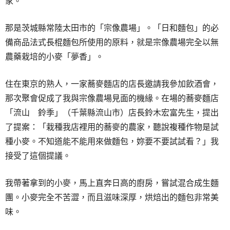
家。
那是茨城縣常陸太田市的「宗像農場」。「日和麵包」的必
備商品法式長棍麵包所使用的原料，就是宗像農場完全以無
農藥栽培的小麥「夢香」。
住在東京的熟人，一家蕎麥麵店的店長邀請我參加飲酒會，
那次聚會促成了我與宗像農場見面的機緣。在場的蕎麥麵店
「流山 鈴季」（千葉縣流山市）店長鈴木宏富先生，提出
了提案：「栽種我店裡用的蕎麥的農家，聽說複種作物是試
種小麥。不知道能不能用來做麵包，妳要不要試試看？」我
接受了這個提議。
我帶著拿到的小麥，馬上直奔日高的廚房，嘗試混合成生麵
團。小麥完全不苦澀，而且滋味深厚，烘焙出的麵包非常美
味。