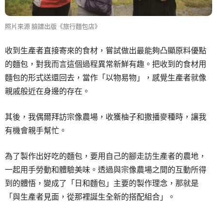
照片來源 臉譜出版《旅行麵包店》
收到生產者直接寄來的食材，嘗試做出最能夠凸顯原料優點
的麵包，對我而言這個過程異常新鮮有趣。把收到的食材用
麵包的形式送還回去，當作「以物易物」，感覺生產者就像
親戚般近在身邊的存在。
其後，我偶爾拜訪宗像農場，收獲柚子和撒播麥種時，讓我
有機會親手幫忙。
為了製作出好吃的麵包，要用自己的腳走訪生產者的農地，
一起用手勞動和體驗美味。透過與宗像農場之間的互動所得
到的體悟，變成了「日和麵包」主要的製作理念，那就是
「與生產者見面，從那裡誕生全新的搭配組合」。