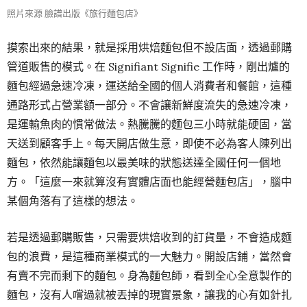
照片來源 臉譜出版《旅行麵包店》
摸索出來的結果，就是採用烘焙麵包但不設店面，透過郵購
管道販售的模式。在 Signifiant Signifie 工作時，剛出爐的
麵包經過急速冷凍，運送給全國的個人消費者和餐館，這種
通路形式占營業額一部分。不會讓新鮮度流失的急速冷凍，
是運輸魚肉的慣常做法。熱騰騰的麵包三小時就能硬固，當
天送到顧客手上。每天開店做生意，即使不必為客人陳列出
麵包，依然能讓麵包以最美味的狀態送達全國任何一個地
方。「這麼一來就算沒有實體店面也能經營麵包店」，腦中
某個角落有了這樣的想法。
若是透過郵購販售，只需要烘焙收到的訂貨量，不會造成麵
包的浪費，是這種商業模式的一大魅力。開設店鋪，當然會
有賣不完而剩下的麵包。身為麵包師，看到全心全意製作的
麵包，沒有人嚐過就被丟掉的現實景象，讓我的心有如針扎