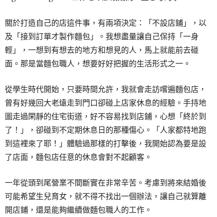
關於打造自己的店這件事，有兩項決定：「不設店鋪」，以
及「接到訂單才製作麵包」。我想盡量讓自己保持「一身
輕」，一想到有想去的地方和想見的人，馬上就能前去碰
面。那是當麵包職人，想要好好把握的生活形式之一。
從學生時代開始，只要時間允許，我就會走訪嚐遍麵包店，
曾有好幾回大老遠走到門口卻碰上店家休息的經驗。手持地
圖走過閑靜的住宅街道，好不容易找到店鋪，心想「終於到
了！」，卻碰到不定期休息日的那種傷心。「人家都特地跑
到這裡來了耶！」體驗過那樣的打擊後，我開始認為要是設
了店面，麵包店任意的休息會對不起顧客。
一年從頭到尾營業不間斷實在非常辛苦。考慮到將來結婚後
可能希望生兒育女，就不得不找出一個辦法，讓自己就算離
開店鋪，還是能夠繼續做麵包職人的工作。