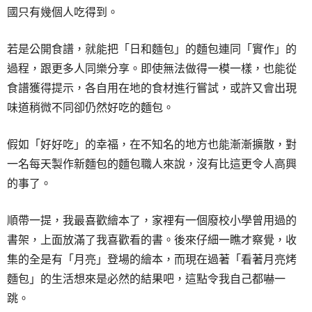
國只有幾個人吃得到。
若是公開食譜，就能把「日和麵包」的麵包連同「實作」的
過程，跟更多人同樂分享。即使無法做得一模一樣，也能從
食譜獲得提示，各自用在地的食材進行嘗試，或許又會出現
味道稍微不同卻仍然好吃的麵包。
假如「好好吃」的幸福，在不知名的地方也能漸漸擴散，對
一名每天製作新麵包的麵包職人來說，沒有比這更令人高興
的事了。
順帶一提，我最喜歡繪本了，家裡有一個廢校小學曾用過的
書架，上面放滿了我喜歡看的書。後來仔細一瞧才察覺，收
集的全是有「月亮」登場的繪本，而現在過著「看著月亮烤
麵包」的生活想來是必然的結果吧，這點令我自己都嚇一
跳。