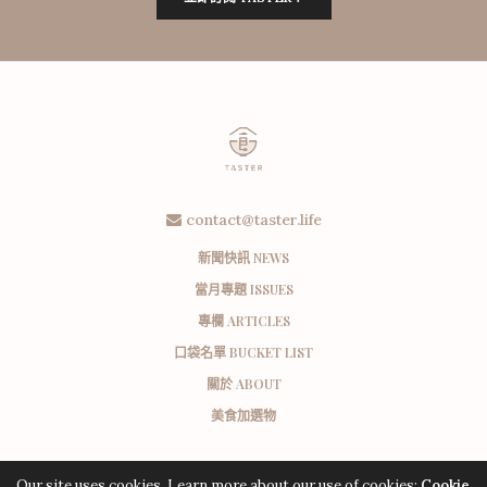
contact@taster.life
新聞快訊 NEWS
當月專題 ISSUES
專欄 ARTICLES
口袋名單 BUCKET LIST
關於 ABOUT
美食加選物
Our site uses cookies. Learn more about our use of cookies:
Cookie