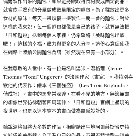
偶爾製作出來的麵包，如果能持續取得食材變成固定商品，
就會依手邊有的分量做成數量限定的麵包。為了釋放出更多
食材的原味，每天一邊煩惱一邊製作一期一會的麵包；對於
這樣的我來說，每一個麵包都像是自己的孩子。就算無法把
「日和麵包」送到每個人家裡，仍希望將「美味麵包出爐
囉！」這樣的幸福，盡力與更多的人分享。這份心意促使我
在網路上陸續公開麵包食譜（雖然現在只有一小部分）。
在我尊敬的人當中，有一位是名叫湯米・溫格爾（Jean-
Thomas “Tomi” Ungerer）的法國作家（畫家）。我特別喜
歡他的代表作：繪本《三個強盜》（Les Trois Brigands，
偕成社），畫中的黑非常深邃，在看不見的地方，無邊無盡
的想像世界彷彿朝著四周延伸。「日和麵包」官網上呈現的
夜世界，也是以這本繪本的畫面做為靈感設計的。
聽說溫格爾將大多數的作品，捐贈給出生地阿爾薩斯省史特
拉斯堡的美術館。為了看自己的作品，不得不特地跑一趟美