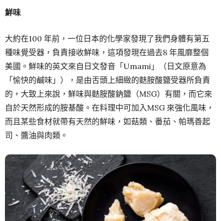
鮮味
大約在100 年前，一位日本的化學家發現了我們身體有第五
種味覺受器，負責接收鮮味，這項發現在過去8 年風靡整個
美國。鮮味的英文來自日文發音「Umami」（日文原意為
「愉快的鹹味」），是由舌頭上細緻的麩胺酸鹽受器所負責
的，大致上來說，鮮味與麩胺酸鈉鹽（MSG）有關，而它來
自於天然形成的胺基酸。在料理中可加入MSG 來強化風味，
而且某些食材就帶有天然的鮮味，如菇類、番茄、帕瑪善起
司、醬油與肉類。