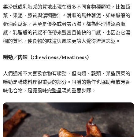
柔滑感或乳脂感的質地出現在很多不同食物種類裡，比如蔬
菜、果泥、膠質與濃稠醬汁。滑順的馬鈴薯泥、如絲緞般的
奶油南瓜泥，甚至是優格或者美乃滋，都為料理增添柔順
感。乳脂般的質感不僅帶來豐富且愉快的口感，也因為它濃
稠的質地，使食物的味道與風味更讓人覺得流連忘返。
嚼勁／肉味（Chewiness/Meatiness）
人們通常不大喜歡食物有嚼勁，但肉類、穀類、某些蔬菜的
嚼勁是構成料理很重要的部分。咀嚼的動作也協助釋放芳香
味化合物，是讓風味完整呈現的重要步驟。