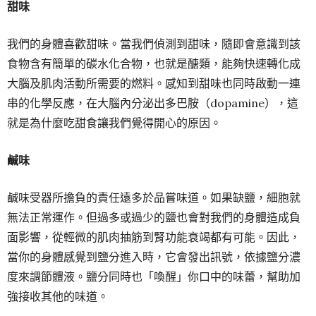
甜味
我們的身體喜歡甜味。當我們偵測到甜味，隨即會意識到該
食物含有簡單的碳水化合物，也就是醣類，能夠快速轉化成
大腦及肌肉活動所需要的燃料。感知到甜味也同時啟動一連
串的化學反應，在大腦內分泌出多巴胺（dopamine），這
就是為什麼吃甜食讓我們覺得開心的原因。
鹹味
鹹味受器所擔負的責任遠多於品嘗味道。如果缺鹽，細胞就
無法正常運作。但過多或過少的鹽也會對我們的身體造成負
面影響，從輕微的肌肉抽筋到腎功能衰竭都有可能。因此，
當你的身體感覺到鹽分進入時，它會發出訊號，依據鹽分濃
度來調節體液。鹽分同時也「喚醒」你口中的味蕾，幫助加
強接收其他的味道。