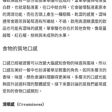
種乾燥感有一部分是由單寧酸所造成的，當單寧酸與唾液蛋
白群，也就是黏液素，在口中結合時，它會破壞黏液素原本
的潤滑功能，而在舌頭上產生一種粗糙、乾澀的感覺。澀味
通常會跟茶與葡萄酒有所連結，不過，飲用高酒精濃度的飲
品也可能有澀味的感覺。單寧酸也存在於其他食物，像是蔓
越莓、紅石榴、核桃與未成熟的水果。
食物的質地口感
口感已經被證實可以改變大腦感知食物的味道與風味，所以
口感在美好一餐中也扮演著舉足輕重的角色。如同多層次的
香味、味道、顏色會讓料理顯得更美味，多層次的口感也能
夠提升該道料理的整體感受。接下來要討論的是我們最常感
受到的食物口感類別。
滑順感（Creaminess）