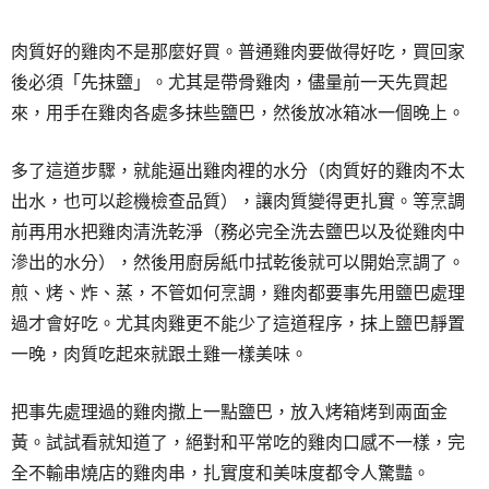
肉質好的雞肉不是那麼好買。普通雞肉要做得好吃，買回家
後必須「先抹鹽」。尤其是帶骨雞肉，儘量前一天先買起
來，用手在雞肉各處多抹些鹽巴，然後放冰箱冰一個晚上。
多了這道步驟，就能逼出雞肉裡的水分（肉質好的雞肉不太
出水，也可以趁機檢查品質），讓肉質變得更扎實。等烹調
前再用水把雞肉清洗乾淨（務必完全洗去鹽巴以及從雞肉中
滲出的水分），然後用廚房紙巾拭乾後就可以開始烹調了。
煎、烤、炸、蒸，不管如何烹調，雞肉都要事先用鹽巴處理
過才會好吃。尤其肉雞更不能少了這道程序，抹上鹽巴靜置
一晚，肉質吃起來就跟土雞一樣美味。
把事先處理過的雞肉撒上一點鹽巴，放入烤箱烤到兩面金
黃。試試看就知道了，絕對和平常吃的雞肉口感不一樣，完
全不輸串燒店的雞肉串，扎實度和美味度都令人驚豔。