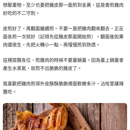
想壓重物，至少也要把雞皮那一面煎到金黃，這是香煎雞肉
好吃的不二守則。
皮煎好了，再翻面繼續煎。不要一直把雞肉翻來翻去，正反
面各煎一次就好（記得先從雞皮那面開始煎）。翻面後如果
肉還很生，先把火轉小一點，再慢慢煎到熟透。
這裡提醒各位，煎雞肉的時候不要蓋鍋蓋。因為蓋上鍋蓋會
產生水蒸氣，就煎不出脆脆的雞皮了。
我喜歡把雞肉煎得外皮酥酥脆脆裡面軟嫩多汁，沾哈里薩辣
醬吃。