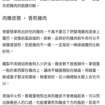
先把雞肉的筋膜切斷。
肉嫩皮脆 ‧ 香煎雞肉
想要簡單煎出好吃的雞肉，千萬不要忘了把整塊雞肉塗抹上
鹽巴。就像前面說過的，新鮮、品質好的豬肉和牛肉可以不
抹鹽直接煎，但是雞肉不一樣，一定是前一晚抹過鹽的比較
好吃。
鐵製平底鍋加熱後倒入少許油，雞皮朝下放進鍋中。拿個重
一點的東西壓在雞肉上，讓肉平鋪展開貼在鍋面。用鍋蓋、
碗或盤子都沒有關係，夠重就好，在小鍋裡裝水壓上去也可
以。
用強中火煎。壓著重物煎出來的雞皮不會捲縮起來，可以煎
出酥脆迷人的口感，也能確實煎到雞皮下方的脂肪。若是不