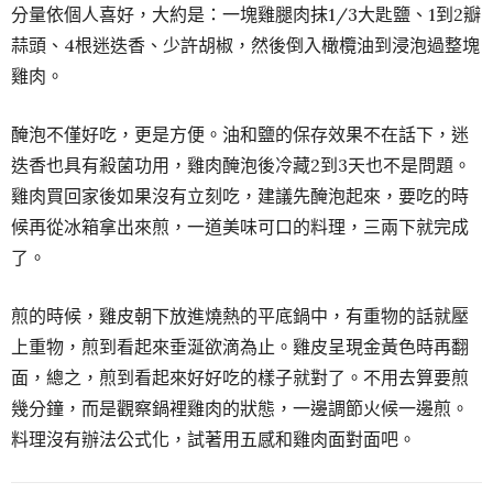
分量依個人喜好，大約是：一塊雞腿肉抹1/3大匙鹽、1到2瓣
蒜頭、4根迷迭香、少許胡椒，然後倒入橄欖油到浸泡過整塊
雞肉。
醃泡不僅好吃，更是方便。油和鹽的保存效果不在話下，迷
迭香也具有殺菌功用，雞肉醃泡後冷藏2到3天也不是問題。
雞肉買回家後如果沒有立刻吃，建議先醃泡起來，要吃的時
候再從冰箱拿出來煎，一道美味可口的料理，三兩下就完成
了。
煎的時候，雞皮朝下放進燒熱的平底鍋中，有重物的話就壓
上重物，煎到看起來垂涎欲滴為止。雞皮呈現金黃色時再翻
面，總之，煎到看起來好好吃的樣子就對了。不用去算要煎
幾分鐘，而是觀察鍋裡雞肉的狀態，一邊調節火候一邊煎。
料理沒有辦法公式化，試著用五感和雞肉面對面吧。