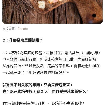
圖片來源：
Envato
Q：什麼是哈里薩辣醬？
A：以辣椒為基底的辣醬，常被加在古斯古斯米（北非小米）
中。雖然市面上有賣，但我比較喜歡自己做。準備紅辣椒、
壓扁的蒜頭、鹽以及孜然、芫荽等辛香料，再和橄欖油拌在
一起就完成了，用來沾烤魚也相當好吃。
就算是不耐久放的雞肉，只要先醃泡起來，
也可以在冰箱裡放 2 到 3 天，而且變得越來越好吃。
在冰箱裡慢慢變好吃 ‧ 嫩煎迷迭香腿排