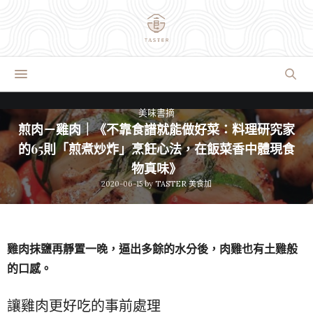
美味書摘
煎肉－雞肉｜《不靠食譜就能做好菜：料理研究家
的65則「煎煮炒炸」烹飪心法，在飯菜香中體現食
物真味》
2020-06-15
by
TASTER 美食加
雞肉抹鹽再靜置一晚，逼出多餘的水分後，肉雞也有土雞般
的口感。
讓雞肉更好吃的事前處理