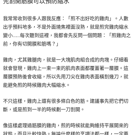
先割開筋膜可以預防縮水
我常常收到很多人跟我反應：「煎不出好吃的雞肉」。人數
出乎預料地多，不是外面燒焦裡面沒熟，就是煎完雞肉縮水
變小……每次聽到這裡，我都會先反問一個問題：「煎雞肉之
前，你有切開膜和筋嗎？」
雞肉，尤其雞腿肉，就是一大塊肌肉組合成的肉塊。仔細看
就會發現，雞肉上一束一束的肌肉表面都覆蓋著一層膜。這
層膜預熱後會收縮，所以先用刀尖在雞肉表面橫割幾刀，就
能避免煎的時候雞肉大幅縮水。
不只這樣，雞肉上還有很多條白色的筋。建議事先把它們切
斷，或是煎到一半的時候劃一刀割開。
像這樣處理過筋膜的雞肉，煎的時候就能夠維持平展開來的
狀態，而且比較快熟。無論什麼樣的烹調法都一樣，一定要