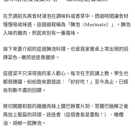
在烹調前先將食材浸泡在調味料或香草中，透過時間讓食材
慢慢吸收味道，這個過程稱為「醃泡（Marinate）」。醃泡
入味的雞肉，煎起來別有一番風味。
接下來要介紹的這道醃泡料理，也是我家餐桌上常出現的招
牌菜色—嫩煎迷迭香腿排。
這道菜不只深得我的家人歡心，每次在烹飪課上教，學生也
都很踴躍，紛紛跑來跟我說：「好好吃！」至今為止，已經
收到數不盡的回饋。
將切開膜和筋的雞腿肉抹上鹽巴靜置片刻，等鹽巴融解之後
再加上壓扁的蒜頭、迷迭香（這個香氣是重點！）、橄欖
油、胡椒一起醃泡。