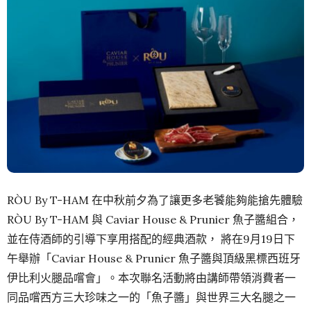
RÒU By T-HAM 在中秋前夕為了讓更多老饕能夠能搶先體驗
RÒU By T-HAM 與 Caviar House & Prunier 魚子醬組合，
並在侍酒師的引導下享用搭配的經典酒款， 將在9月19日下
午舉辦「Caviar House & Prunier 魚子醬與頂級黑標西班牙
伊比利火腿品嚐會」。本次聯名活動將由講師帶領消費者一
同品嚐西方三大珍味之一的「魚子醬」與世界三大名腿之一