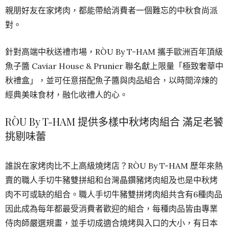
親朋好友在家烤肉，都能帶給消費者一個難忘的中秋食尚派
對。
針對高端中秋送禮市場，RÒU By T-HAM 攜手歐洲百年頂級
魚子醬 Caviar House & Prunier 聯名獻上限量「極致奢華中
秋禮盒」，並可任意搭配魚子醬與肉品組合，以時間淬煉的
經典美味食材，融化收禮人的心。
RÒU By T-HAM 提供多樣中秋烤肉組合 滿足老饕
挑剔味蕾
誰說在家烤肉比不上高級燒烤店？RÒU By T-HAM 歷年來熱
賣的職人手切牛豬雙拼組和台灣晶鑽豬烤肉組及也是中秋烤
肉不可或缺的組合。職人手切牛豬雙拼烤肉組共含有6種肉品
因此成為每年都最受消費者歡迎的組合，每種肉品皆由專業
侍肉師嚴選規畫，並手切成適合燒烤與入口的大小，有日本