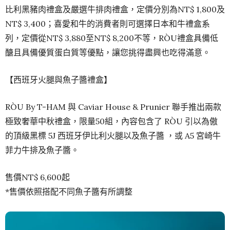
比利黑豬肉禮盒及嚴選牛排肉禮盒，定價分別為NT$ 1,800及
NT$ 3,400；喜愛和牛的消費者則可選擇日本和牛禮盒系
列，定價從NT$ 3,880至NT$ 8,200不等，RÒU禮盒具備低
醣且具備優質蛋白質等優點，讓您挑得盡興也吃得滿意。
【西班牙火腿與魚子醬禮盒】
RÒU By T-HAM 與 Caviar House & Prunier 聯手推出兩款
極致奢華中秋禮盒，限量50組，內容包含了 RÒU 引以為傲
的頂級黑標 5J 西班牙伊比利火腿以及魚子醬 ，或 A5 宮崎牛
菲力牛排及魚子醬。
售價NT$ 6,600起
*售價依照搭配不同魚子醬有所調整