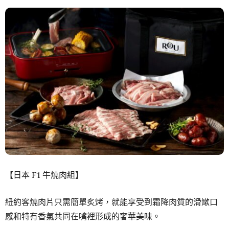
【日本 F1 牛燒肉組】
紐約客燒肉片只需簡單炙烤，就能享受到霜降肉質的滑嫰口
感和特有香氣共同在嘴裡形成的奢華美味。