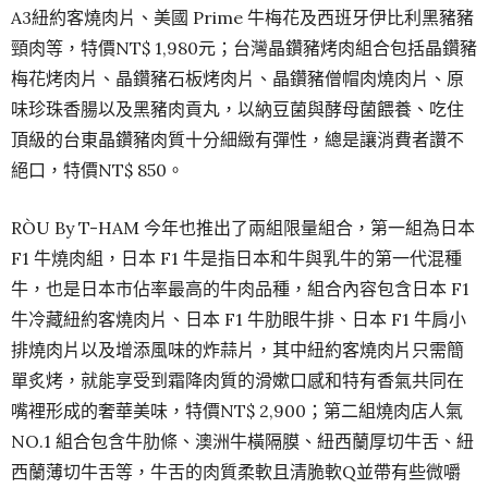
A3紐約客燒肉片、美國 Prime 牛梅花及西班牙伊比利黑豬豬
頸肉等，特價NT$ 1,980元；台灣晶鑽豬烤肉組合包括晶鑽豬
梅花烤肉片、晶鑽豬石板烤肉片、晶鑽豬僧帽肉燒肉片、原
味珍珠香腸以及黑豬肉貢丸，以納豆菌與酵母菌餵養、吃住
頂級的台東晶鑽豬肉質十分細緻有彈性，總是讓消費者讚不
絕口，特價NT$ 850。
RÒU By T-HAM 今年也推出了兩組限量組合，第一組為日本
F1 牛燒肉組，日本 F1 牛是指日本和牛與乳牛的第一代混種
牛，也是日本市佔率最高的牛肉品種，組合內容包含日本 F1
牛冷藏紐約客燒肉片、日本 F1 牛肋眼牛排、日本 F1 牛肩小
排燒肉片以及增添風味的炸蒜片，其中紐約客燒肉片只需簡
單炙烤，就能享受到霜降肉質的滑嫰口感和特有香氣共同在
嘴裡形成的奢華美味，特價NT$ 2,900；第二組燒肉店人氣
NO.1 組合包含牛肋條、澳洲牛橫隔膜、紐西蘭厚切牛舌、紐
西蘭薄切牛舌等，牛舌的肉質柔軟且清脆軟Q並帶有些微嚼