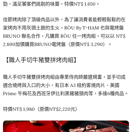
勁，滿足饕客們挑剔的味蕾，特價NT$ 1,650。
佳節烤肉除了頂級肉品以外，為了讓消費者能輕輕鬆鬆的在
家烤肉不用灰頭土臉的生火，RÒU By T-HAM 也與電烤盤
BRUNO 聯名合作，凡購買 RÒU 任一烤肉組，可以以 NT$
2,890加價購買BRUNO電烤盤（原價NT$ 3,290）。
【職人手切牛豬雙拼烤肉組】
職人手切牛豬雙拼烤肉組由專業侍肉師嚴選規畫，並手切成
適合燒烤與入口的大小，有日本 A3 紐約客燒肉片、美國
Prime 牛梅花及西班牙伊比利黑豬豬頸肉等，多達6種肉品。
特價NT$ 1,980（原價NT$2,220元）