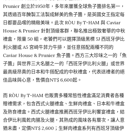
Prunier 創立於1950年，多年來屢獲全球魚子醬排名第一，
其透過百年醃製工法製成鮮美的魚子醬，是英國女王指定每
日都要品嚐的精緻美味。此次 RÒU By T-HAM 與 Caviar
House & Prunier 針對頂級客群，聯名推出極致奢華的中秋
禮盒，限量 50 組，老饕們可以選擇頂級黑標 5J 西班牙伊比
利火腿或 A5 宮崎牛菲力牛排，並任意搭配兩種不同的
Caviar House & Prunier 魚子醬。西方三大珍味之一的「魚
子醬」與世界三大名腿之一的「西班牙伊比利火腿」或世界
最高級昂貴的日本和牛搭配成的中秋禮盒，代表送禮者的絕
佳品味與心意，售價自NT$ 6,600起。
而 RÒU By T-HAM 也販賣多種常態性禮盒滿足消費者各種
贈禮需求，包含西式火腿禮盒、生鮮肉禮盒、日本和牛禮盒
及熟食禮盒。西式火腿禮盒推薦西班牙伊比利饗宴禮盒，結
合伊比利風乾肉腸及火腿，其熟成的風味各有層次，讓人意
猶未盡，定價NT$ 2,600；生鮮肉禮盒系列有西班牙頂級伊