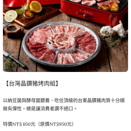
【台灣晶鑽豬烤肉組】
以納豆菌與酵母菌餵養、吃住頂級的台東晶鑽豬肉質十分細
緻有彈性，總是讓消費者讚不絕口。
特價NT$ 850元（原價NT$950元）