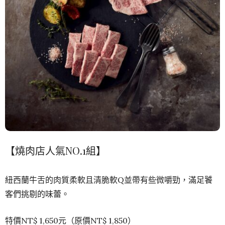
【燒肉店人氣NO.1組】
紐西蘭牛舌的肉質柔軟且清脆軟Q並帶有些微嚼勁，滿足饕
客們挑剔的味蕾。
特價NT$ 1,650元（原價NT$ 1,850）