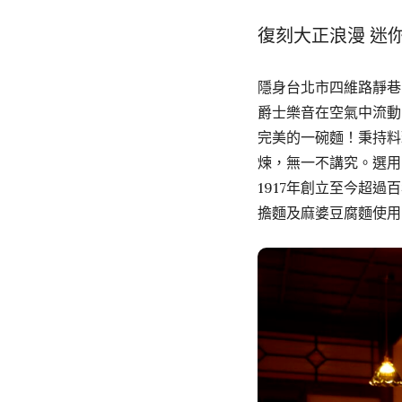
復刻大正浪漫 迷
隱身台北市四維路靜巷
爵士樂音在空氣中流動
完美的一碗麵！秉持料
煉，無一不講究。選用
1917年創立至今超
擔麵及麻婆豆腐麵使用