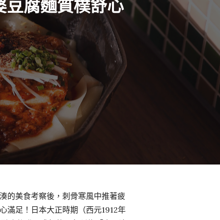
婆豆腐麵質樸舒心
湊的美食考察後，刺骨寒風中推著疲
滿足！日本大正時期（西元1912年