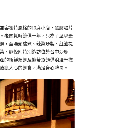
兼容獨特風格的13席小店，黑膠唱片
。老闆耗時籌備一年，只為了呈現最
選，至湯頭熬煮、辣醬炒製、紅油提
醬、麵條則特別造訪位於台中沙鹿
生產的新鮮細麵及褲帶寬麵供浪漫軒擔
療癒人心的麵食，滿足身心脾胃。