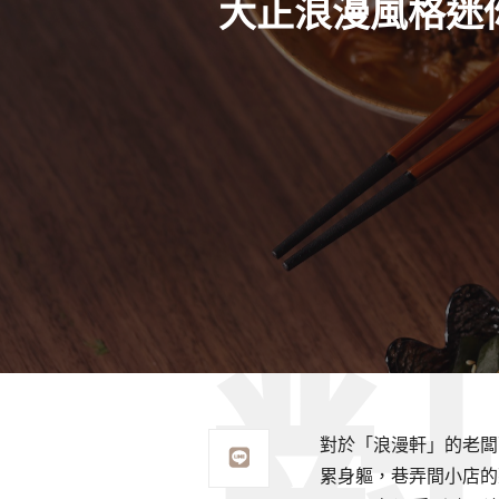
大正浪漫風格迷
對於「浪漫軒」的老闆
累身軀，巷弄間小店的