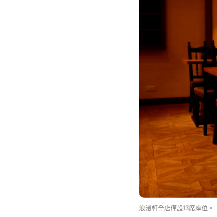
浪漫軒全店僅設13席座位。