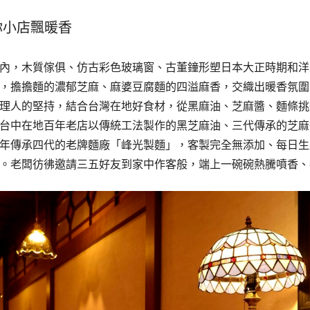
你小店飄暖香
內，木質傢俱、仿古彩色玻璃窗、古董鐘形塑日本大正時期和洋
，擔擔麵的濃郁芝麻、麻婆豆腐麵的四溢麻香，交織出暖香氛圍
理人的堅持，結合台灣在地好食材，從黑麻油、芝麻醬、麵條挑
台中在地百年老店以傳統工法製作的黑芝麻油、三代傳承的芝麻
過百年傳承四代的老牌麵廠「峰光製麵」，客製完全無添加、每日
。老闆彷彿邀請三五好友到家中作客般，端上一碗碗熱騰噴香、