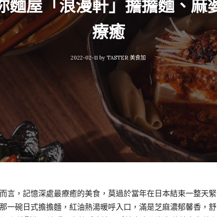
你麵屋「浪漫軒」擔擔麵、麻
療癒
2022-02-11
by
TASTER 美食加
而言，記憶深處最療癒的美食，莫過於當年在日本結束一整天緊
那一碗日式擔擔麵，紅油熱湯暖呼入口，滿是芝麻濃郁馨香，舒心