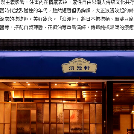
洲浪漫主義影響，注重內在情感表達，感性自由思潮與傳統文化共
舊時代激烈碰撞的年代，雖然短暫但仍絢爛，大正浪漫吹起的綺
深處的擔擔麵，美好雋永。「浪漫軒」將日本擔擔麵、麻婆豆腐
醬等，搭配自製辣醬、花椒油等重新演繹，傳遞純樸溫暖的療癒美