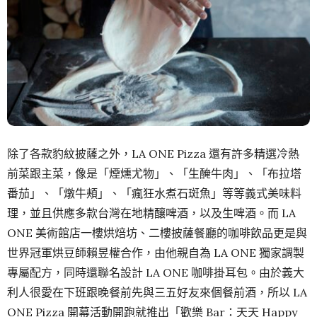
除了各款豹紋披薩之外，LA ONE Pizza 還有許多精選冷熱
前菜跟主菜，像是「煙燻尤物」、「生醃牛肉」、「布拉塔
番茄」、「燉牛頰」、「瘋狂水煮石斑魚」等等義式美味料
理，並且供應多款台灣在地精釀啤酒，以及生啤酒。而 LA
ONE 美術館店一樓烘焙坊、二樓披薩餐廳的咖啡飲品更是與
世界冠軍烘豆師賴昱權合作，由他親自為 LA ONE 獨家調製
專屬配方，同時還聯名設計 LA ONE 咖啡掛耳包。由於義大
利人很愛在下班跟晚餐前先與三五好友來個餐前酒，所以 LA
ONE Pizza 開幕活動開跑就推出「歡樂 Bar：天天 Happy