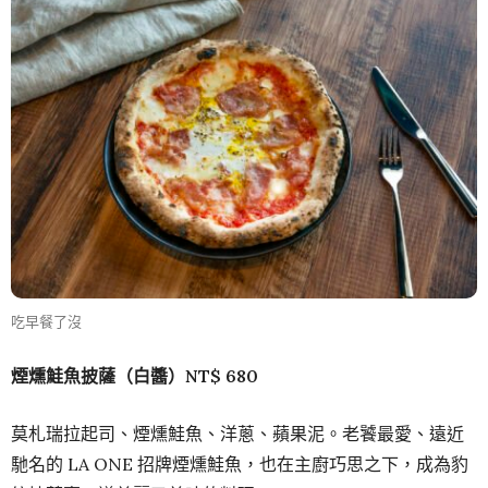
吃早餐了沒
煙燻鮭魚披薩（白醬）NT$ 680
莫札瑞拉起司、煙燻鮭魚、洋蔥、蘋果泥。老饕最愛、遠近
馳名的 LA ONE 招牌煙燻鮭魚，也在主廚巧思之下，成為豹