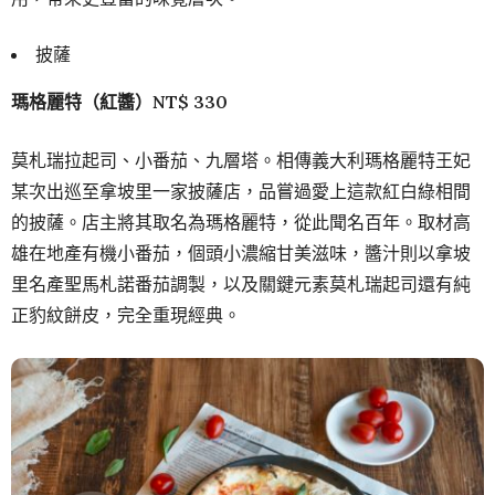
披薩
瑪格麗特（紅醬）NT$ 330
莫札瑞拉起司、小番茄、九層塔。相傳義大利瑪格麗特王妃
某次出巡至拿坡里一家披薩店，品嘗過愛上這款紅白綠相間
的披薩。店主將其取名為瑪格麗特，從此聞名百年。取材高
雄在地產有機小番茄，個頭小濃縮甘美滋味，醬汁則以拿坡
里名產聖馬札諾番茄調製，以及關鍵元素莫札瑞起司還有純
正豹紋餅皮，完全重現經典。