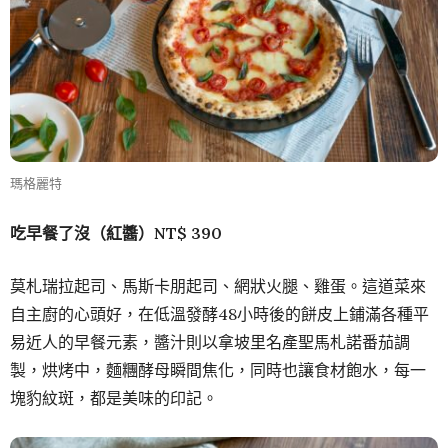
瑪格麗特
吃早餐了沒（紅醬）NT$ 390
莫札瑞拉起司、馬斯卡朋起司、網狀火腿、雞蛋。這道菜來
自主廚的心頭好，在低溫發酵48小時後的餅皮上鋪滿各種平
易近人的早餐元素，醬汁則以拿坡里名產聖馬札諾番茄調
製，烘烤中，麵糰酵母瞬間焦化，同時也讓食材飽水，每一
塊豹紋斑，都是美味的印記。