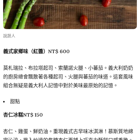
說蔬人
義式家鄉味（紅醬）NT$ 600
莫札瑞拉、布拉塔起司、索蘭諾火腿、小蕃茄。義大利奶奶
的廚房總會飄散著各種起司、火腿與蕃茄的味道。這套風味
組合無疑是義大利人記憶中對於美味最原始的記憶。
甜點
杏仁冰糕NT$ 150
杏仁、雞蛋、鮮奶油。重現義式古早味冰淇淋！慕斯質地綿