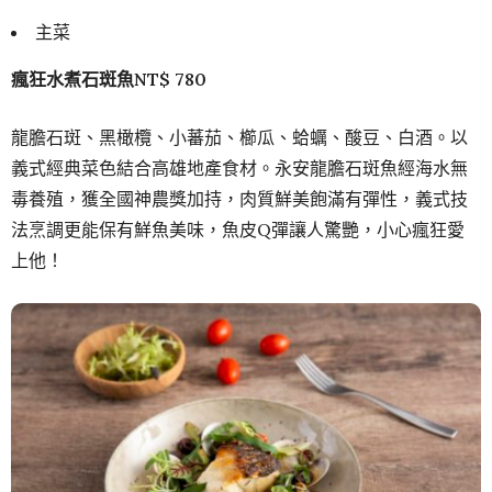
主菜
瘋狂水煮石斑魚NT$ 780
龍膽石斑、黑橄欖、小蕃茄、櫛瓜、蛤蠣、酸豆、白酒。以
義式經典菜色結合高雄地產食材。永安龍膽石斑魚經海水無
毒養殖，獲全國神農獎加持，肉質鮮美飽滿有彈性，義式技
法烹調更能保有鮮魚美味，魚皮Q彈讓人驚艷，小心瘋狂愛
上他！