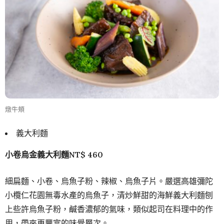
燉牛頰
義大利麵
小卷烏金義大利麵NT$ 460
細扁麵、小卷、烏魚子粉、辣椒、烏魚子片。嚴選高雄彌陀
小欖仁花園無毒水產的烏魚子，清炒鮮甜的海鮮義大利麵刨
上些許烏魚子粉，鹹香濃郁的氣味，類似起司在料理中的作
用，帶來更豐富的味覺層次。