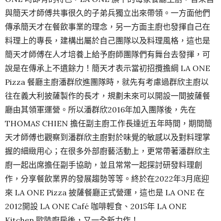
與簡天才師傅共事很久的子弟兵獨立出來帶領。一方面他們
傳承簡天才在餐飲事業的理念，另一方面主廚也發揮自己在
料理上的專長，建構出屬於自己團隊以及料理風格，這也是
簡天才師傅在人才培養上給予廚師團隊們有舞台去發揮，可
說是在傳承上不遺餘力！簡天才表示當初招攬擔綱 LA ONE
Pizza 餐廳主廚潘群欣進團隊時，就先有考慮過群欣主廚以
往在義大利披薩製作的長才，規劃未來可以開設一間披薩餐
廳由其領軍運營。所以潘群欣2016年加入團隊後，先在
THOMAS CHIEN 擔任副主廚工作長達近五年時間，期間簡
天才師傅也觀察到潘群欣主廚對於味覺的敏感以及對料理掌
握的細緻用心；在很多外部廚藝活動上，更常帶著潘群欣主
廚一起出席擔任副手協助，並且常常一起探討研發料理創
作，分享餐飲業界的發展趨勢等等。終於在2022年3月底迎
來 LA ONE Pizza 披薩餐廳正式營運，這也是 LA ONE 在
2012開設 LA ONE Café 咖啡輕食、2015年 LA ONE
Kitchen 歐陸廚房後，又一全新力作！