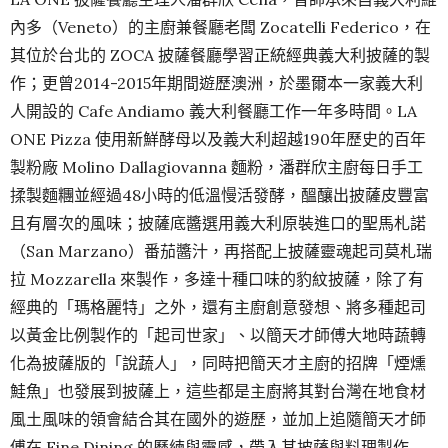
內多（Veneto）的主廚兼餐廳老闆 Zocatelli Federico，在
其位於台北的 ZOCA 披薩餐廳學習正統經典義大利披薩的製
作；更曾2014-2015年期間遊歷澳洲，於墨爾本一家義大利
人開設的 Cafe Andiamo 義大利餐廳工作一年多時間。LA
ONE Pizza 使用新鮮酵母以及義大利超越190年歷史的百年
製粉廠 Molino Dallagiovanna 麵粉，潘群欣主廚每日手工
揉製麵糰並經過48小時的低溫慢活發酵，醞釀出披薩皮豐富
且有層次的風味；披薩底醬選用義大利原裝進口的聖馬札諾
（San Marzano）番茄醬汁，再搭配上披薩靈魂起司莫札瑞
拉 Mozzarella 來製作，多達十種口味的豹紋披薩，除了有
經典的「瑪格麗特」之外，還有主廚創意發想、將多種起司
以黃金比例製作的「起司世家」、以簡天才師傅大地時蔬轉
化為披薩版的「說蔬人」，同時把簡天才主廚的招牌「煙燻
鮭魚」也發展到披薩上，這些都是主廚將其對台灣在地食材
風土風味的領會結合其在國外的遊歷，並加上追隨簡天才師
傅在 Fine Dining 的歷練與靈感，帶入其披薩與料理製作