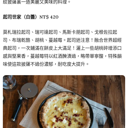
紋披薩裏一道美麗又美味的料理。
起司世家（白醬）NT$ 420
莫札瑞拉起司、瑞可達起司、馬斯卡朋起司、戈根佐拉起
司、布瑞乾酪、胡桃、蔓越莓。起司迷注意！融合世界超經
典起司，一次鋪滿在餅皮上大滿足！灑上一些胡桃碎增添口
感與堅果香，蔓越莓特以紅酒醃漬過，略帶單寧酸，特殊韻
味使這款披薩不過份濃郁，耐吃度大提升。