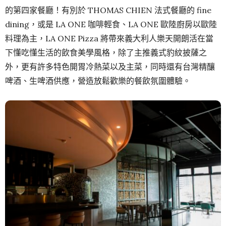
的第四家餐廳！有別於 THOMAS CHIEN 法式餐廳的 fine
dining，或是 LA ONE 咖啡輕食、LA ONE 歐陸廚房以歐陸
料理為主，LA ONE Pizza 將帶來義大利人樂天開朗活在當
下懂吃懂生活的飲食美學風格，除了主推義式豹紋披薩之
外，更有許多特色開胃冷熱菜以及主菜，同時還有台灣精釀
啤酒、生啤酒供應，營造放鬆歡樂的餐飲氛圍體驗。