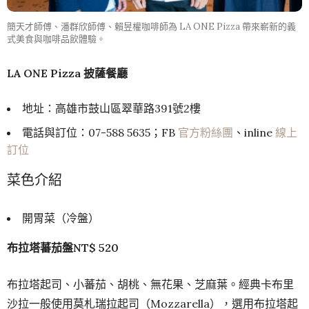
簡天才師傅、潘群欣師傅、賴昱權咖啡師為 LA ONE Pizza 帶來嶄新的義
式美食與咖啡品飲體驗。
LA ONE Pizza 披薩餐廳
地址：高雄市鼓山區翠華路391號2樓
電話與訂位：07-588 5635；FB
官方粉絲團
、inline
線上
訂位
菜色介紹
開胃菜（冷盤）
布拉塔蕃茄盤NT$ 520
布拉塔起司、小蕃茄、胡桃、無花果、芝麻葉。經典卡布里
沙拉一般使用莫札瑞拉起司（Mozzarella），選用布拉塔起