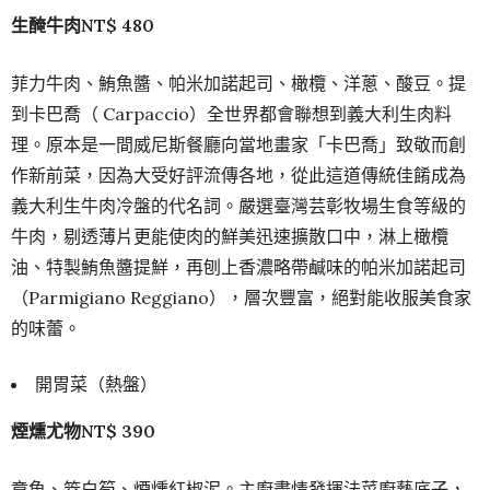
生醃牛肉NT$ 480
菲力牛肉、鮪魚醬、帕米加諾起司、橄欖、洋蔥、酸豆。提
到卡巴喬（ Carpaccio）全世界都會聯想到義大利生肉料
理。原本是一間威尼斯餐廳向當地畫家「卡巴喬」致敬而創
作新前菜，因為大受好評流傳各地，從此這道傳統佳餚成為
義大利生牛肉冷盤的代名詞。嚴選臺灣芸彰牧場生食等級的
牛肉，剔透薄片更能使肉的鮮美迅速擴散口中，淋上橄欖
油、特製鮪魚醬提鮮，再刨上香濃略帶鹹味的帕米加諾起司
（Parmigiano Reggiano），層次豐富，絕對能收服美食家
的味蕾。
開胃菜（熱盤）
煙燻尤物NT$ 390
章魚、筊白筍、煙燻紅椒泥。主廚盡情發揮法菜廚藝底子，