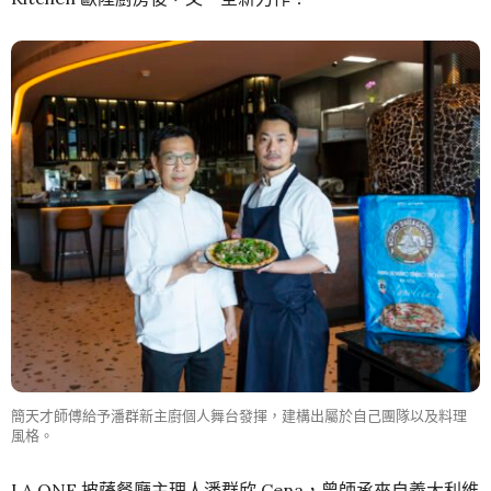
簡天才師傅給予潘群新主廚個人舞台發揮，建構出屬於自己團隊以及料理
風格。
LA ONE 披薩餐廳主理人潘群欣 Cena，曾師承來自義大利維