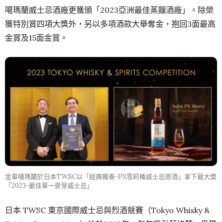
噶瑪蘭威士忌酒廠更獲頒「2023亞洲最佳蒸餾酒廠」。除榮
獲特別賞四項大獎外，另以多項酒款大舉奪金，抱回3面最高
金賞及15面金賞。
金車噶瑪蘭於日本TWSC以「經典獨奏-PX雪莉桶威士忌原酒」拿下最大獎
「2023-最佳單一麥芽威士忌」
日本 TWSC 東京國際威士忌與烈酒競賽（Tokyo Whisky &