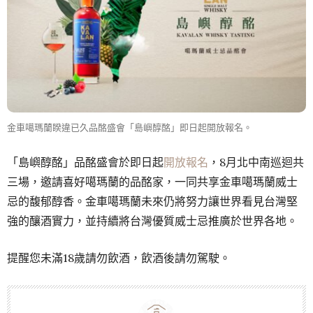
金車噶瑪蘭睽違已久品酩盛會「島嶼醇酩」即日起開放報名。
「島嶼醇酩」品酩盛會於即日起
開放報名
，8月北中南巡迴共
三場，邀請喜好噶瑪蘭的品酩家，一同共享金車噶瑪蘭威士
忌的馥郁醇香。金車噶瑪蘭未來仍將努力讓世界看見台灣堅
強的釀酒實力，並持續將台灣優質威士忌推廣於世界各地。
提醒您未滿18歲請勿飲酒，飲酒後請勿駕駛。