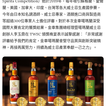
Spirits Competition）始於2019年，每年吸引蘇格蘭、愛爾
蘭、美國、加拿大、印度、台灣等各大威士忌生產國參賽，
今年由日本知名調酒師、威士忌專家、酒類進口商與製造商
等超過300位專業人士擔任評審。對於本次金車噶瑪蘭深受
國際大賽肯定的獲獎結果，金車集團總經理暨噶瑪蘭威士忌
創辦人李玉鼎在 TWSC 頒獎晚宴表示誠摯感謝：「非常感謝
評審給予我們的肯定，金車噶瑪蘭會堅守品質與創新突破精
神，再接再厲努力，持續為威士忌產業奉獻一己之力」。