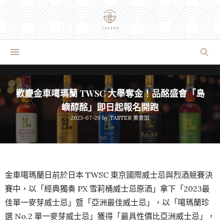
歡慶金車噶瑪蘭 TWSC 大舉奪金！品酩盛會「島
嶼醇酩」即日起報名開跑
2023-07-20
by
TASTER 美食加
金車噶瑪蘭日前於日本 TWSC 東京國際威士忌與烈酒競賽決
賽中，以「經典獨奏 PX 雪莉桶威士忌原酒」拿下「2023最
佳單一麥芽威士忌」暨「亞洲最佳威士忌」，
以「噶瑪蘭珍
選 No.2 單一麥芽威士忌」獲得「最具性價比亞洲威士忌」，