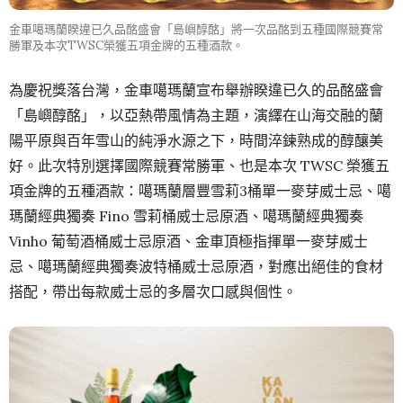
金車噶瑪蘭睽違已久品酩盛會「島嶼醇酩」將一次品酩到五種國際競賽常
勝軍及本次TWSC榮獲五項金牌的五種酒款。
為慶祝獎落台灣，金車噶瑪蘭宣布舉辦睽違已久的品酩盛會
「島嶼醇酩」，以亞熱帶風情為主題，演繹在山海交融的蘭
陽平原與百年雪山的純淨水源之下，時間淬鍊熟成的醇釀美
好。此次特別選擇國際競賽常勝軍、也是本次 TWSC 榮獲五
項金牌的五種酒款：噶瑪蘭層豐雪莉3桶單一麥芽威士忌、噶
瑪蘭經典獨奏 Fino 雪莉桶威士忌原酒、噶瑪蘭經典獨奏
Vinho 葡萄酒桶威士忌原酒、金車頂極指揮單一麥芽威士
忌、噶瑪蘭經典獨奏波特桶威士忌原酒，對應出絕佳的食材
搭配，帶出每款威士忌的多層次口感與個性。