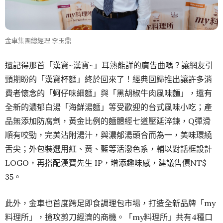
金車集團總經理 李玉鼎
還記得那首「漢寶~漢寶~」耳熟能詳的廣告曲嗎？讓網友引
頸期盼的「漢寶杯麵」終於回來了！經典回歸推出讓許多消
費者懷念的「蚵仔味細麵」與「黑胡椒牛肉風味麵」，還有
全新的濃郁白湯「海鮮湯麵」等受歡迎的台式風味小吃；產
品無添加防腐劑，黃金比例的麵體經七道壓延淬鍊，Q彈滑
順有咬勁，完美沾附湯汁，與濃郁湯頭合而為一，美味環繞
舌尖；外包裝選用紅、黃、藍等活潑色系，輔以對話框設計
LOGO，再搭配漢寶先生 IP，增添趣味感，建議售價NT$
35。
此外，金車也首度跨足即食調理包市場，打造全新品牌「my
料理所」，搶攻剪刀經濟的商機。「my料理所」共有4種口