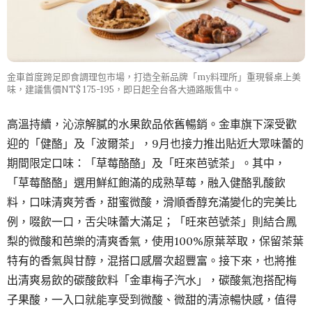
金車首度跨足即食調理包市場，打造全新品牌「my料理所」重現餐桌上美
味，建議售價NT$ 175-195，即日起全台各大通路販售中。
高溫持續，沁涼解膩的水果飲品依舊暢銷。金車旗下深受歡
迎的「健酪」及「波爾茶」，9月也接力推出貼近大眾味蕾的
期間限定口味：「草莓酪酪」及「旺來芭號茶」。其中，
「草莓酪酪」選用鮮紅飽滿的成熟草莓，融入健酪乳酸飲
料，口味清爽芳香，甜蜜微酸，滑順香醇充滿變化的完美比
例，啜飲一口，舌尖味蕾大滿足；「旺來芭號茶」則結合鳳
梨的微酸和芭樂的清爽香氣，使用100%原葉萃取，保留茶葉
特有的香氣與甘醇，混搭口感層次超豐富。接下來，也將推
出清爽易飲的碳酸飲料「金車梅子汽水」，碳酸氣泡搭配梅
子果酸，一入口就能享受到微酸、微甜的清涼暢快感，值得