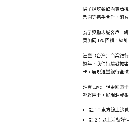
除了搶攻餐飲消費商機
樂園等攜手合作，消費者持
為了獎勵忠誠客戶，綁定
費加碼 1% 回饋，總
滙豐（台灣）商業銀行
週年，我們持續發掘客
卡，展現滙豐銀行全球
滙豐 Live+ 現
輕鬆用卡，展現滙豐銀
註 1：東方線上消費
註 2：以上活動詳