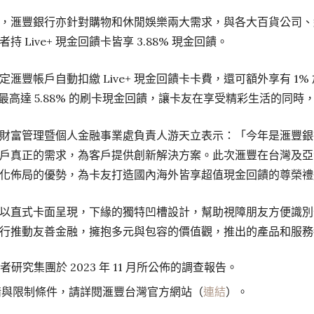
，滙豐銀行亦針對購物和休閒娛樂兩大需求，與各大百貨公司、
 Live+ 現金回饋卡皆享 3.88% 現金回饋。
滙豐帳戶自動扣繳 Live+ 現金回饋卡卡費，還可額外享有 1
計最高達 5.88% 的刷卡現金回饋，讓卡友在享受精彩生活的同
財富管理暨個人金融事業處負責人游天立表示：「今年是滙豐銀行
戶真正的需求，為客戶提供創新解決方案。此次滙豐在台灣及亞洲多
化佈局的優勢，為卡友打造國內海外皆享超值現金回饋的尊榮禮
金回饋卡以直式卡面呈現，下緣的獨特凹槽設計，幫助視障朋友方便
行推動友善金融，擁抱多元與包容的價值觀，推出的產品和服務
者研究集團於 2023 年 11 月所公佈的調查報告。
情與限制條件，請詳閱滙豐台灣官方網站（
連結
）。