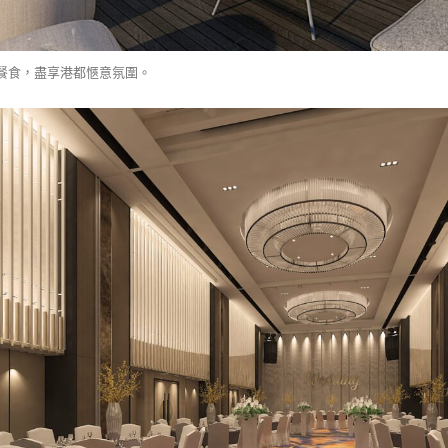
餐食，盡享港都愜意氛圍。