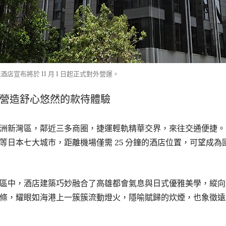
酒店宣布將於 11 月 1 日起正式對外營運。
營造舒心悠然的款待體驗
洲新灣區，鄰近三多商圈，捷運輕軌精華交界，來往交通便捷。
等日本七大城市，距離機場僅需 25 分鐘的酒店位置，可望成
區中，酒店建築巧妙融合了高雄都會氣息與日式優雅美學，縱向
條，耀眼如海港上一簇簇流動燈火，隱喻賦歸的炊煙，也象徵遠