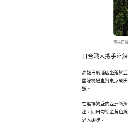
高雄日航
日台職人攜手淬鍊
高雄日航酒店坐落於亞
國際機場直飛東京成田
選。
在熙攘繁盛的亞洲新灣
出，四周勾勒金黃色線
迷人韻味。