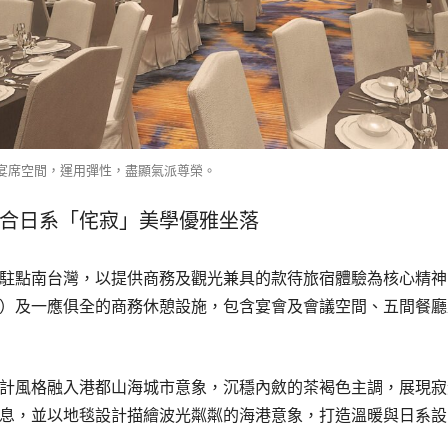
宴席空間，運用彈性，盡顯氣派尊榮。
合日系「侘寂」美學優雅坐落
駐點南台灣，以提供商務及觀光兼具的款待旅宿體驗為核心精神，酒
套房）及一應俱全的商務休憩設施，包含宴會及會議空間、五間餐
計風格融入港都山海城市意象，沉穩內斂的茶褐色主調，展現寂
息，並以地毯設計描繪波光粼粼的海港意象，打造溫暖與日系設