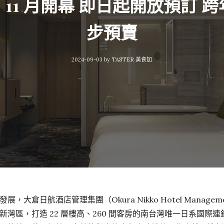
11 月開幕 即日起開放預訂 
步預賣
2024-09-03
by
TASTER 美食加
，大倉日航酒店管理集團（Okura Nikko Hotel Mana
灣區，打造 22 層樓高、260 間客房的南台灣唯一日系國際連鎖酒