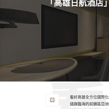
「高雄日航酒店」
看好高雄全方位國際化發展
插旗臨海的前鎮區亞洲新