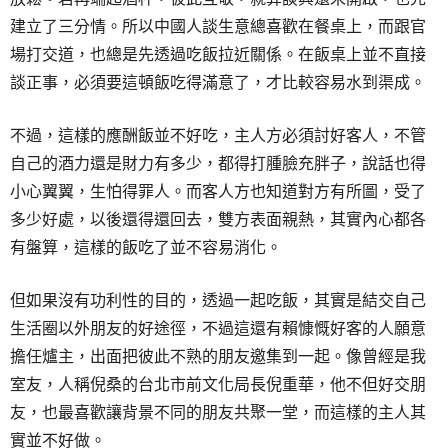
建立了三分情。所以中國人談生意總喜歡在餐桌上，而跟官
場打交道，也總是先透過吃飯拉近關係。在飯桌上並不直接
談正事，必須要這頓飯吃得滿意了，才比較容易水到渠成。
不過，這樣的應酬飯並不好吃，主人方必須討好客人，不管
自己的酒力還是財力有多少，都得打腫臉充胖子，說話也得
小心翼翼，生怕得罪人。而客人方也知道對方有所圖，受了
多少好處，以後還得還回去，雙方表面親熱，其實內心都各
有盤算，這樣的飯吃了並不容易消化。
但如果沒有功利性的目的，透過一起吃飯，其實是結交自己
生活圈以外朋友的好途徑，不過這還有賴慷慨好客的人願意
擔任爐主，出面把彼此不熟的朋友邀集到一起。像曾經是我
室友，人稱倪桑的台北市前文化局長倪重華，他不但好交朋
友，也最喜歡讓背景不同的朋友共聚一堂，而這樣的主人其
實並不好做。