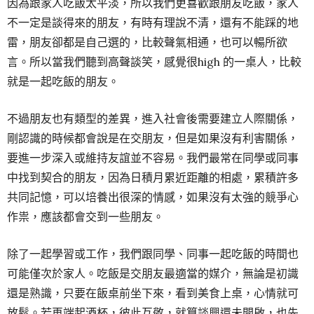
因為跟家人吃飯太平淡，所以我們更喜歡跟朋友吃飯，家人
不一定是談得來的朋友，有時有理說不清，還有不能踩的地
雷，朋友卻都是自己選的，比較聲氣相通，也可以暢所欲
言。所以當我們聽到高聲談笑，感覺很high 的一桌人，比較
就是一起吃飯的朋友。
不過朋友也有類型的差異，進入社會後需要建立人際關係，
剛認識的時候都會說是在交朋友，但是如果沒有利害關係，
要進一步深入或維持友誼並不容易。我們最常在同學或同事
中找到契合的朋友，因為日積月累近距離的相處，累積許多
共同記憶，可以培養出很深的情感，如果沒有太強的競爭心
作祟，應該都會交到一些朋友。
除了一起學習或工作，我們跟同學、同事一起吃飯的時間也
可能僅次於家人。吃飯是交朋友最適當的媒介，無論是初識
還是熟識，只要在飯桌前坐下來，看到美食上桌，心情就可
放鬆。若再端起酒杯，彼此互敬，就算談興還未開啟，也先