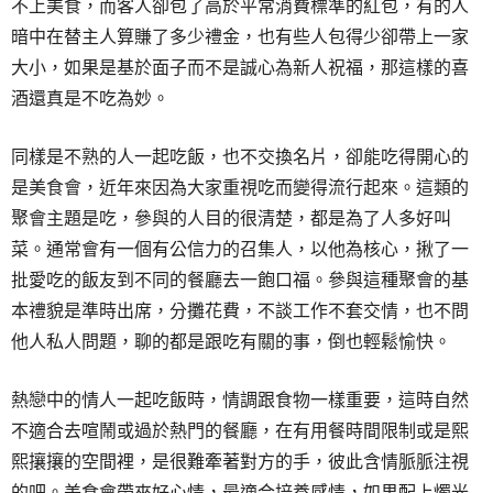
不上美食，而客人卻包了高於平常消費標準的紅包，有的人
暗中在替主人算賺了多少禮金，也有些人包得少卻帶上一家
大小，如果是基於面子而不是誠心為新人祝福，那這樣的喜
酒還真是不吃為妙。
同樣是不熟的人一起吃飯，也不交換名片，卻能吃得開心的
是美食會，近年來因為大家重視吃而變得流行起來。這類的
聚會主題是吃，參與的人目的很清楚，都是為了人多好叫
菜。通常會有一個有公信力的召集人，以他為核心，揪了一
批愛吃的飯友到不同的餐廳去一飽口福。參與這種聚會的基
本禮貌是準時出席，分攤花費，不談工作不套交情，也不問
他人私人問題，聊的都是跟吃有關的事，倒也輕鬆愉快。
熱戀中的情人一起吃飯時，情調跟食物一樣重要，這時自然
不適合去喧鬧或過於熱門的餐廳，在有用餐時間限制或是熙
熙攘攘的空間裡，是很難牽著對方的手，彼此含情脈脈注視
的吧。美食會帶來好心情，最適合培養感情，如果配上燭光