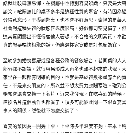
話就比較肆無忌憚，在餐廳中也特別容易辨識。只要是大聲
談笑，喧鬧無比的桌子多半是這種性質的聚會，有時因為過
分得意忘形，干擾到鄰桌，也不會不好意思。奇怪的是華人
社會對這種失禮的狀態容忍度很高，好似都司空見慣了，但
這其實顯露出不懂得替他人著想，不合格的文明素質，奉勸
真的想要暢快相聚的話，仍應選擇家宴或是訂包廂為宜。
至於參加婚喪喜慶或是各種公務的餐敘場合，若同桌的人大
部分都不認識，就很容易形成人再多也熱不起來的狀況。大
家坐在一起都有明確的目的，也就是基於禮數來盡應盡的責
任，不是來交朋友的，所以並不想太費力應酬寒暄。碰到公
務餐會還會交換一下名片，近來我發現，在吃喜酒的時候，
連換名片這個動作也都省了，頂多可能彼此問一下跟喜宴當
事人的關係，然後就不怎麼交談了。
喜宴的菜因為一開幾十桌，上桌時多半溫度不夠，基本上稱