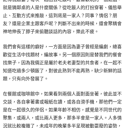
就是猜鄰桌的人是什麼關係？從吃飯人的打扮穿著、儀態舉
止、互動方式來推敲，這到底是一家人？同事？情侶？朋
友？還是企業主跟客戶呢？判斷不出來的時候，還會聚精會
神地伸長了脖子來偷聽談話的內容，樂此不疲。
我們會有這樣的癖好，一方面是因為妻子曾經是編劇，總喜
歡從生活中找題材，編故事。另一個原因則是替我們的餐會
找樂子，因為我倆正是屬於老夫老妻型的共食者，在一起不
知道吃過多少頓飯了，對彼此熟到不能再熟，缺少新鮮的話
題，只有向外發展了。
在餐館或咖啡館中，如果看到兩個人面對面坐著，彼此並不
交談，各自拿著書或報紙在讀，或各自滑手機，那他們一定
是在一起很久的伴侶。如果年齡不相仿，感覺是不同世代的
聚集，或兩人，或比兩人更多，那多半會是一家人。人多情
況就比較複雜了，未成年的晚輩多半呈現被動耍廢的姿勢，