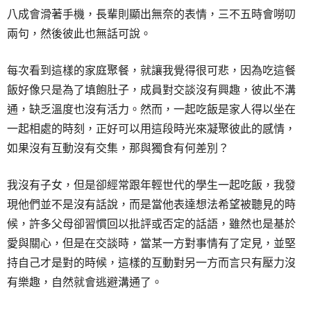
八成會滑著手機，長輩則顯出無奈的表情，三不五時會嘮叨
兩句，然後彼此也無話可說。
每次看到這樣的家庭聚餐，就讓我覺得很可悲，因為吃這餐
飯好像只是為了填飽肚子，成員對交談沒有興趣，彼此不溝
通，缺乏溫度也沒有活力。然而，一起吃飯是家人得以坐在
一起相處的時刻，正好可以用這段時光來凝聚彼此的感情，
如果沒有互動沒有交集，那與獨食有何差別？
我沒有子女，但是卻經常跟年輕世代的學生一起吃飯，我發
現他們並不是沒有話說，而是當他表達想法希望被聽見的時
候，許多父母卻習慣回以批評或否定的話語，雖然也是基於
愛與關心，但是在交談時，當某一方對事情有了定見，並堅
持自己才是對的時候，這樣的互動對另一方而言只有壓力沒
有樂趣，自然就會逃避溝通了。