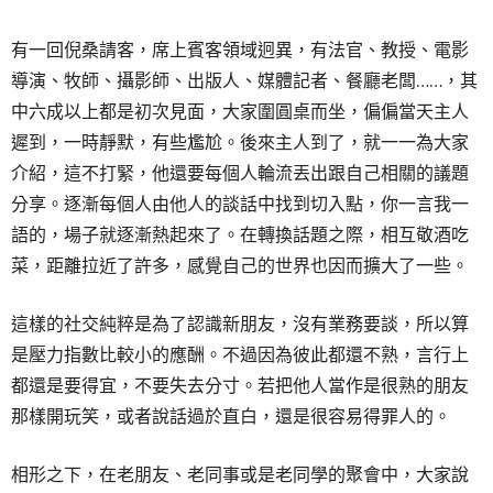
有一回倪桑請客，席上賓客領域迥異，有法官、教授、電影
導演、牧師、攝影師、出版人、媒體記者、餐廳老闆……，其
中六成以上都是初次見面，大家圍圓桌而坐，偏偏當天主人
遲到，一時靜默，有些尷尬。後來主人到了，就一一為大家
介紹，這不打緊，他還要每個人輪流丟出跟自己相關的議題
分享。逐漸每個人由他人的談話中找到切入點，你一言我一
語的，場子就逐漸熱起來了。在轉換話題之際，相互敬酒吃
菜，距離拉近了許多，感覺自己的世界也因而擴大了一些。
這樣的社交純粹是為了認識新朋友，沒有業務要談，所以算
是壓力指數比較小的應酬。不過因為彼此都還不熟，言行上
都還是要得宜，不要失去分寸。若把他人當作是很熟的朋友
那樣開玩笑，或者說話過於直白，還是很容易得罪人的。
相形之下，在老朋友、老同事或是老同學的聚會中，大家說