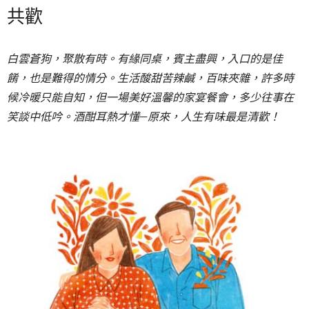
共歡
白雲蒼狗，聚散有時。有緣同桌，賓主盡興，入口的是佳
餚，也是難得的情分。生活酸甜苦辣鹹，百味夾雜，許多時
候冷暖只能自知，但一場美好溫馨的家宴餐會，多少往事在
笑談中低吟。酒酣耳熱才懂—原來，人生有味最是清歡！