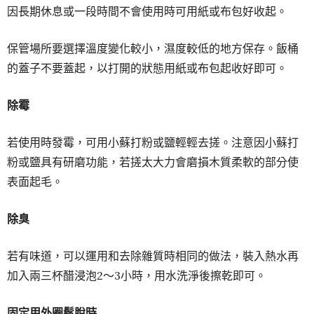
因長期休息或一段時間不會使用時可用紙或布包好收起。
保管場所要選擇溫度變化較小，濕度較低的地方保存。飯桶
的蓋子不要蓋起，以打開的狀態用紙或布包起收好即可。
除霉
若使用時發霉，可用小蘇打粉或鹽輕輕去搓。注意因小蘇打
粉或鹽具有研磨功能，若搓太大力會磨損木質柔軟的部分使
表面起毛。
除臭
若有味道，可以運用和去除雜質時相同的做法，裝入熱水再
加入兩三杯醋浸泡2～3小時，用水洗淨後擦乾即可。
固定用外圈鬆脫時