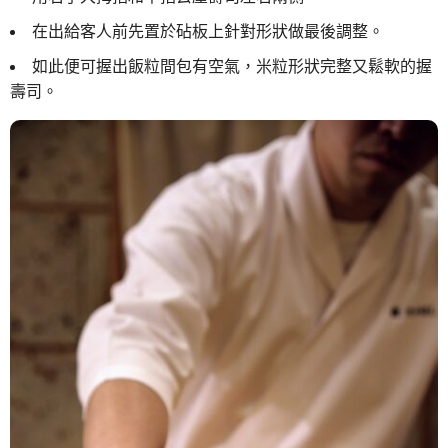
在出給客人前先置於砧板上針對形狀做最後調整。
如此便可握出飯粒間包有空氣，米粒形狀完整又鬆軟的握
壽司。