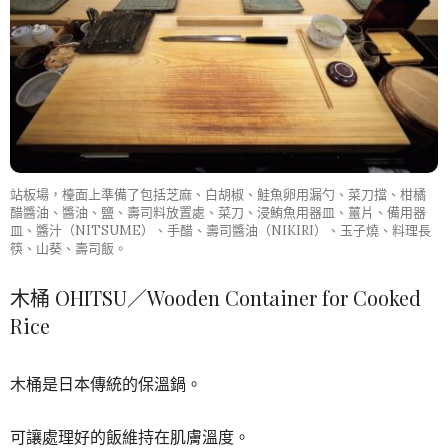
站板場，檯面上準備了包括芝麻、白胡椒、鮭魚卵用漏勺、菜刀擋、柑橘
醋醬油、醬油、鹽、壽司料放置處、菜刀、浸鮪魚用器皿、薑片、備用器
皿、醬汁（NITSUME）、手醋、壽司醬油（NIKIRI）、玉子燒、料理長
筷、山葵、壽司飯。
木桶 OHITSU／Wooden Container for Cooked
Rice
木桶是日本傳統的保溫鍋。
可讓處理好的飯維持在肌膚溫度。