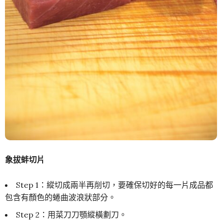
象拔蚌切片
Step 1：縱切成兩半再削切，要確保切好的每一片成品都
包含有顏色的蜷曲波浪狀部分。
Step 2：用菜刀刀顎縱橫劃刀。