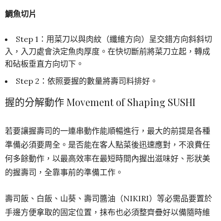
鯛魚切片
Step 1：用菜刀以與肉紋（纖維方向）呈交錯方向斜斜切
入，入刀處會決定魚肉厚度。在快切斷前將菜刀立起，轉成
和砧板垂直方向切下。
Step 2：依照要握的數量將壽司料排好。
握的分解動作 Movement of Shaping SUSHI
若要讓握壽司的一連串動作能順暢進行，最大的前提是各種
準備必須要周全。是否能在客人點菜後迅速應對，不浪費任
何多餘動作，以最高效率在最短時間內握出滋味好、形狀美
的握壽司，全靠事前的準備工作。
壽司飯、白飯、山葵、壽司醬油（NIKIRI）等必需品要置於
手邊方便拿取的固定位置，抹布也必須整齊疊好以備隨時維