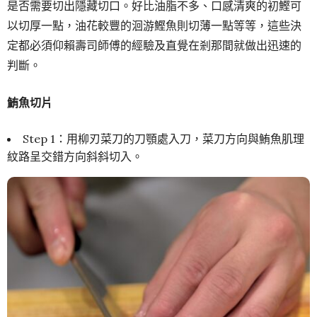
是否需要切出隱藏切口。好比油脂不多、口感清爽的初鰹可
以切厚一點，油花較豐的洄游鰹魚則切薄一點等等，這些決
定都必須仰賴壽司師傅的經驗及直覺在剎那間就做出迅速的
判斷。
鮪魚切片
Step 1：用柳刃菜刀的刀顎處入刀，菜刀方向與鮪魚肌理
紋路呈交錯方向斜斜切入。