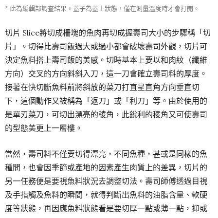
* 此為編輯部調查結果。蓋子為蓋上狀態，僅在測量溫度時才會打開。
切片 Slice
將切成柵塊的魚肉再切成握壽司大小的步驟稱「切
片」。切得比壽司飯過大或過小都會破壞壽司外觀，切片可
決定魚料搭上壽司飯的美感。切時基本上要以和肉紋（纖維
方向）交叉的方向斜斜入刀，這一刀會確立壽司料的厚度。
接著在快切斷魚料前將斜放的菜刀打直呈直角方向垂直切
下，這個動作又被稱為「返刀」或「利刀」等。由於使用的
是單刃菜刀，可切出漂亮的稜角，此銳利的稜角又可使壽司
的型態美更上一層樓。
當然，壽司料不僅要切得漂亮，不同魚種，甚或是同樣的魚
種間，也會因季節或產地的因素產生肉質上的差異，切片的
另一任務便是要視魚料狀況去調整切法。壽司師傅透過目視
及手指觸及魚料的瞬間，就得判斷出魚料的油脂含量、軟硬
度等狀態，再因應魚料狀態看是要切厚一點或薄一點，抑或