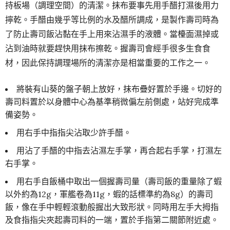
持板場（調理空間）的清潔。抹布要事先用手醋打濕後用力
擰乾。手醋由幾乎等比例的水及醋所調成，是製作壽司時為
了防止壽司飯沾黏在手上用來沾濕手的液體。當檯面濕掉或
沾到油時就要趕快用抹布擦乾。握壽司會經手很多生食食
材，因此保持調理場所的清潔亦是相當重要的工作之一。
將裝有山葵的盤子朝上放好，抹布疊好置於手邊。切好的
壽司料置於以身體中心為基準稍微偏左前側處，站好完成準
備姿勢。
用右手中指指尖沾取少許手醋。
用沾了手醋的中指去沾濕左手掌，再合起右手掌，打濕左
右手掌。
用右手自飯桶中取出一個握壽司量（壽司飯的重量除了蝦
以外約為12g，軍艦卷為11g，蝦的話標準約為8g）的壽司
飯，像在手中輕輕滾動般握出大致形狀。同時用左手大拇指
及食指指尖夾起壽司料的一端，置於手指第二關節附近處。