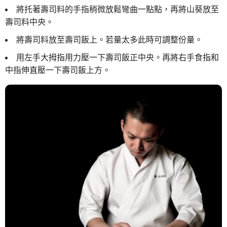
將托著壽司料的手指稍微放鬆彎曲一點點，再將山葵放至
壽司料中央。
將壽司料放至壽司飯上。若量太多此時可調整份量。
用左手大拇指用力壓一下壽司飯正中央。再將右手食指和
中指伸直壓一下壽司飯上方。