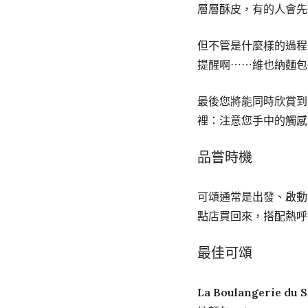
層層酥皮，有的人會先
但不管是什麼樣的過程
提醒啊⋯⋯維也納麵包
最後您將能同時欣賞到
裡：注意您手中的觸感
品嘗時機
可頌通常是出發、啟動
點店買回來，搭配熱呼
最佳可頌
La Boulangerie du 