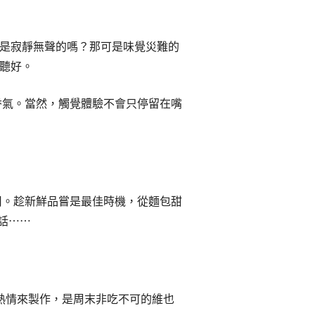
是寂靜無聲的嗎？那可是味覺災難的
聽好。
香氣。當然，觸覺體驗不會只停留在嘴
用。趁新鮮品嘗是最佳時機，從麵包甜
話⋯⋯
的熱情來製作，是周末非吃不可的維也