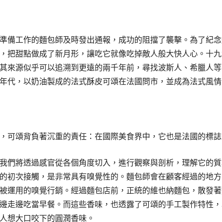
準備工作的麵包師及時發出通報，成功的阻擋了襲擊。為了紀念
，把甜點做成了新月形，讓吃它就像吃掉敵人般大快人心。十九
其來源似乎可以追溯到更遠的兩千年前，尋找波斯人、希臘人等
年代，以奶油製成的法式酥皮可頌在法國問市，並成為法式風情
，可頌背負著沉重的責任：在國際美食界中，它也是法國的標誌
我們將透過感官從各個角度切入，進行觀察與剖析，理解它的質
的初次接觸，是非常具有嗅覺性的。麵包師會在顧客經過的地方
被運用的嗅覺行銷。經過麵包店前，正統的維也納麵包，散發著
邊走邊吃當早餐。而這些香味，也透露了可頌的手工製作特性，
人想大口咬下的圓潤香味。