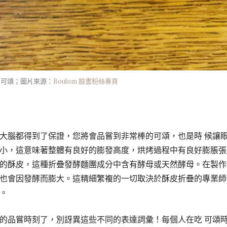
巧克力可頌；圖片來源：
Boulom 臉書粉絲專頁
大腦都得到了保證，您將會品嘗到非常棒的可頌，也是時 候讓
小，這意味著整體有良好的膨發高度，烘烤過程中有良好膨脹張
的酥皮，這種折疊發酵麵團成分中含有酵母或天然酵母。在製作
也會因發酵而膨大。這精細繁複的一切取決於酥皮折疊的專業師
。
的品嘗時刻了，別訝異這些不同的表達詞彙！每個人在吃 可頌