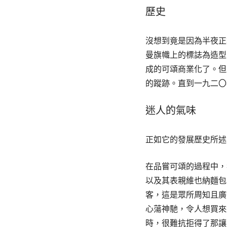
歷史
沒想到竟是因為半夜正
曼旗幟上的標誌為造型
成的可頌商業化了。但
的蹤跡。直到一九二〇
迷人的氣味
正如它的發展歷史所述
在品嘗可頌的過程中，
以及其表親維也納麵包
客，這是眾所周知且廣
心蕩神馳，令人想買來
時，很難抗拒得了那讓