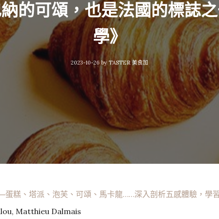
也納的可頌，也是法國的標誌之
學》
2023-10-26
by
TASTER 美食加
──蛋糕、塔派、泡芙、可頌、馬卡龍……深入剖析五感體驗，學
ou, Matthieu Dalmais