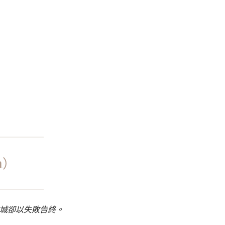
ka）
城卻以失敗告終。