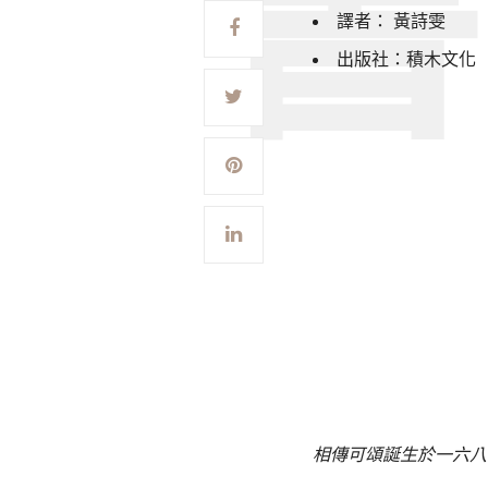
譯者： 黃詩雯
出版社：積木文化
相傳可頌誕生於一六八