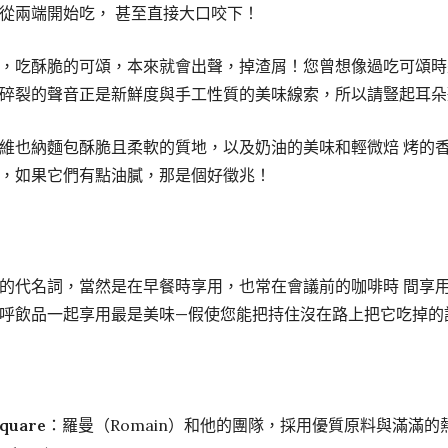
從兩端開始吃， 甚至直接大口咬下！
，吃酥脆的可頌，本來就會出聲，掉渣屑！您曾想像過吃可頌時
碎裂的聲音正是新鮮度與手工性質的美味線索，所以請豎起耳朵
維也納麵包酥脆且柔軟的質地，以及奶油的美味和輕微焙 烤的
，如果它們有點油膩，那是個好徵兆！
的代名詞，當然是在早餐時享用，也常在會議前的咖啡時 間享
呼飲品一起享用最是美味—假使您能把持住沒在路上把它吃掉的
Square
：羅曼（Romain）和他的團隊，採用優質原料與滿滿