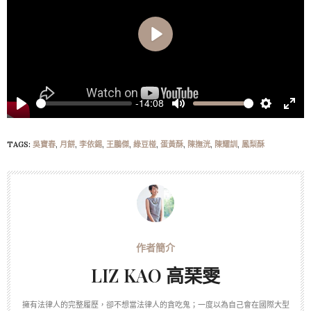
Play
-14:08
Play
Mute
Settings
Ente
full
TAGS:
吳寶春
,
月餅
,
李依錫
,
王鵬傑
,
綠豆椪
,
蛋黃酥
,
陳撫洸
,
陳耀訓
,
鳳梨酥
LIZ KAO 高琹雯
擁有法律人的完整履歷，卻不想當法律人的貪吃鬼；一度以為自己會在國際大型