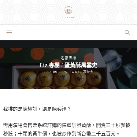
名家專欄
Liz 專欄 / 蛋黃酥風雲史
2023-09-29
by
LIZ KAO 高琹雯
我排的是陳耀訓，還是陳奕迅？
需用演場會售票系統訂購的陳耀訓蛋黃酥，開賣三十秒就被
秒殺；十顆的黃牛價，也被炒作到新台幣二千五百元。