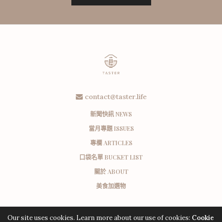
contact@taster.life
新聞快訊 NEWS
當月專題 ISSUES
專欄 ARTICLES
口袋名單 BUCKET LIST
關於 ABOUT
美食加選物
Our site uses cookies. Learn more about our use of cookies:
Cookie