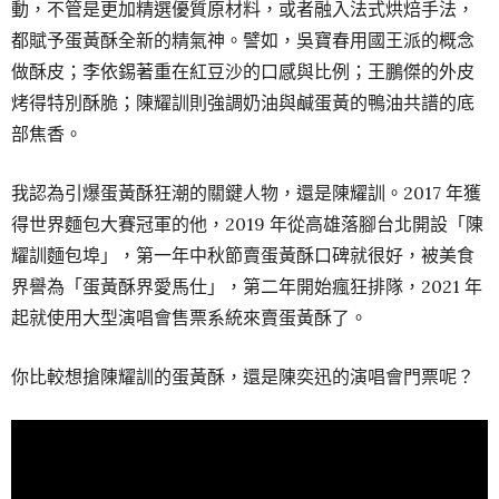
動，不管是更加精選優質原材料，或者融入法式烘焙手法，
都賦予蛋黃酥全新的精氣神。譬如，吳寶春用國王派的概念
做酥皮；李依錫著重在紅豆沙的口感與比例；王鵬傑的外皮
烤得特別酥脆；陳耀訓則強調奶油與鹹蛋黃的鴨油共譜的底
部焦香。
我認為引爆蛋黃酥狂潮的關鍵人物，還是陳耀訓。2017 年獲
得世界麵包大賽冠軍的他，2019 年從高雄落腳台北開設「陳
耀訓麵包埠」，第一年中秋節賣蛋黃酥口碑就很好，被美食
界譽為「蛋黃酥界愛馬仕」，第二年開始瘋狂排隊，2021 年
起就使用大型演唱會售票系統來賣蛋黃酥了。
你比較想搶陳耀訓的蛋黃酥，還是陳奕迅的演唱會門票呢？