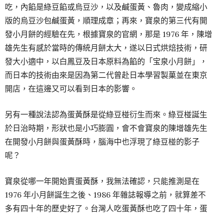
吃，內餡是綠豆餡或烏豆沙，以及鹹蛋黃、魯肉，變成縮小
版的烏豆沙包鹹蛋黃，順理成章；再來，寶泉的第三代有開
發小月餅的經驗在先，根據寶泉的官網，那是 1976 年，陳增
雄先生有感於當時的傳統月餅太大，遂以日式烘焙技術，研
發大小適中，以白鳳豆及日本原料為餡的「宝泉小月餅」，
而日本的技術由來是因為第二代曾赴日本學習製菓並在東京
開店，在這邊又可以看到日本的影響。
另有一種說法認為蛋黃酥是從綠豆椪衍生而來。綠豆椪誕生
於日治時期，形狀也是小巧膨圓，會不會寶泉的陳增雄先生
在開發小月餅與蛋黃酥時，腦海中也浮現了綠豆椪的影子
呢？
寶泉從哪一年開始賣蛋黃酥，我無法確認，只能推測是在
1976 年小月餅誕生之後、1986 年雜誌報導之前，就算差不
多有四十年的歷史好了。台灣人吃蛋黃酥也吃了四十年，蛋