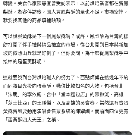
轉變。美食作家陳靜宜曾受訪表示，以前烘焙業者都在賣鳳
梨酥，遊客停訪後，國人買鳳梨酥的量也不足，市場空掉，
就要找其他的商品填補缺額。
可以說蛋黃酥是下一個鳳梨酥嗎？或許，鳳梨酥為台灣的糕
餅打開了伴手禮與精品禮盒的市場，從台北開到日本與新加
坡的微熱山丘就是好例子。但你要問，為什麼從鳳梨酥手中
接棒的是蛋黃酥呢？
這就要說到台灣烘焙職人的努力了。西點師傅在這幾年不約
而同將目光投向蛋黃酥，幾位比較知名的人物，包括台北
「法朋」的李依錫、台中「堂本麵包店」的陳撫洸、高雄
「莎士比亞」的王鵬傑、以及高雄的吳寶春，當然還有賣蛋
黃酥賣到要動用演唱會售票系統的陳耀訓。而前面四位更有
「蛋黃酥四大天王」之稱。