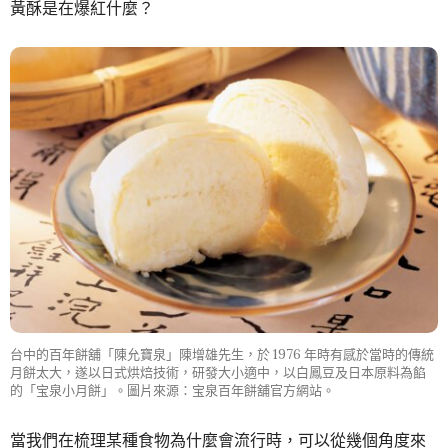
黃酥是在爆紅什麼？
台中的百年餅舖「陳允寶泉」陳增雄先生，於 1976 年時有感於當時的傳統
月餅太大，遂以日式烘焙技術，研發大小適中，以白鳳豆及日本原料為餡
的「宝泉小月餅」。圖片來源：宝泉百年餅舖官方網站。
當我們在梳理某種食物為什麼會流行時，可以從幾個角度來