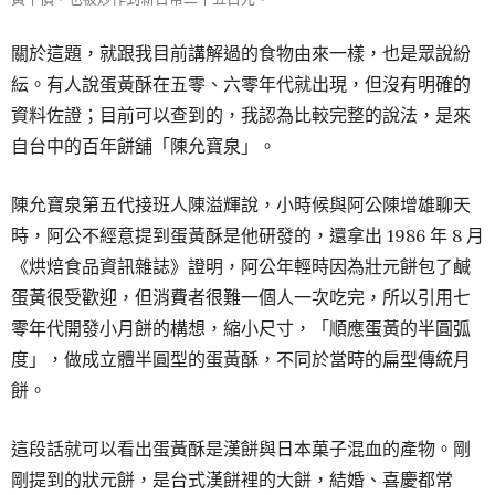
關於這題，就跟我目前講解過的食物由來一樣，也是眾說紛
紜。有人說蛋黃酥在五零、六零年代就出現，但沒有明確的
資料佐證；目前可以查到的，我認為比較完整的說法，是來
自台中的百年餅舖「陳允寶泉」。
陳允寶泉第五代接班人陳溢輝說，小時候與阿公陳增雄聊天
時，阿公不經意提到蛋黃酥是他研發的，還拿出 1986 年 8 月
《烘焙食品資訊雜誌》證明，阿公年輕時因為壯元餅包了鹹
蛋黃很受歡迎，但消費者很難一個人一次吃完，所以引用七
零年代開發小月餅的構想，縮小尺寸，「順應蛋黃的半圓弧
度」，做成立體半圓型的蛋黃酥，不同於當時的扁型傳統月
餅。
這段話就可以看出蛋黃酥是漢餅與日本菓子混血的產物。剛
剛提到的狀元餅，是台式漢餅裡的大餅，結婚、喜慶都常