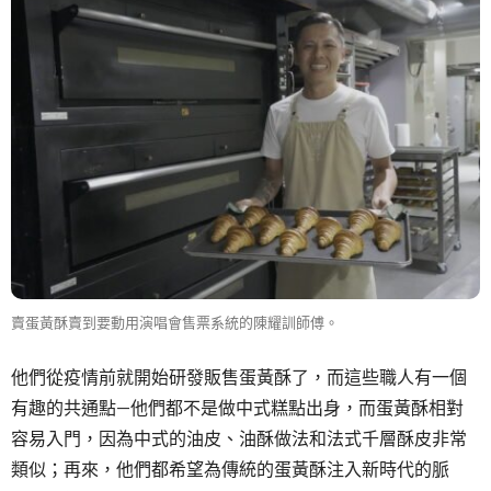
賣蛋黃酥賣到要動用演唱會售票系統的陳耀訓師傅。
他們從疫情前就開始研發販售蛋黃酥了，而這些職人有一個
有趣的共通點—他們都不是做中式糕點出身，而蛋黃酥相對
容易入門，因為中式的油皮、油酥做法和法式千層酥皮非常
類似；再來，他們都希望為傳統的蛋黃酥注入新時代的脈