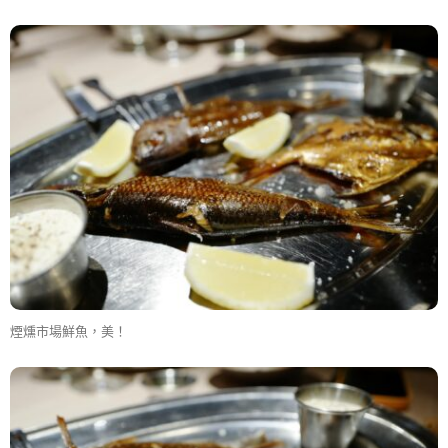
煙燻市場鮮魚，美！