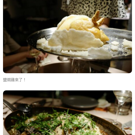
鹽焗雞來了！