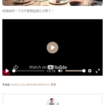
好姐妹們！下次不要隔這麼久才聚了！
Play
-13:19
Play
Mute
Settings
Ente
full
TAGS:
DAVID LAI
,
NEIGHBORHOOD
,
香港