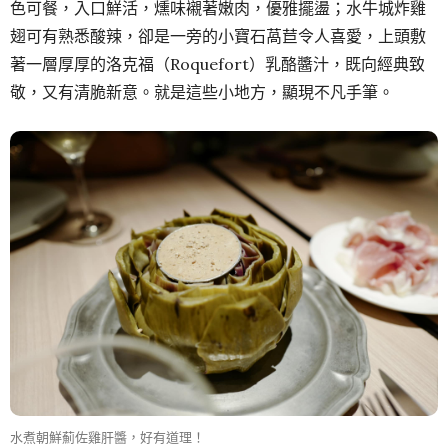
色可餐，入口鮮活，燻味襯著嫩肉，優雅擺盪；水牛城炸雞
翅可有熟悉酸辣，卻是一旁的小寶石萵苣令人喜愛，上頭敷
著一層厚厚的洛克福（Roquefort）乳酪醬汁，既向經典致
敬，又有清脆新意。就是這些小地方，顯現不凡手筆。
水煮朝鮮薊佐雞肝醬，好有道理！