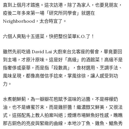
直到上個月才踏進。這次訪港，除了為家人，也要見朋友，
疫後二年多來第一場「研究所同學會」就選在
Neighborhood，太合時宜了。
六個人爽點十五道菜，快把整份菜單K.O.了！
雖然先前吃過 David Lai 大廚來台北客座的餐會，畢竟要回
到主場，才原汁原味。這是好「高級」的酒館菜！高級不是
指奢侈或豪華，而是指「段數高」，食材選用、烹調手法、
風味呈現，都像高僧信手捻來，掌風徐徐，讓人感受到功
力。
水煮朝鮮薊，為一瓣瓣花苞賦予滋味的沾醬，不是檸檬奶
油，也不是蜂蜜芥末，而是雞肝醬！繼濃醇又鮮美，又很法
式，這搭配馬上教人拍案叫絕；煙燻市場鮮魚好性感，瞧瞧
那古銅色的亮皮與緊緻的曲線，本地沙丁魚、雞魚、鯧魚秀