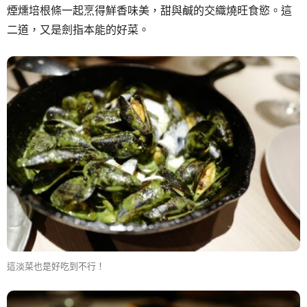
煙燻培根條一起烹得鮮香味美，甜與鹹的交織燒旺食慾。這
二道，又是劍指本能的好菜。
這淡菜也是好吃到不行！