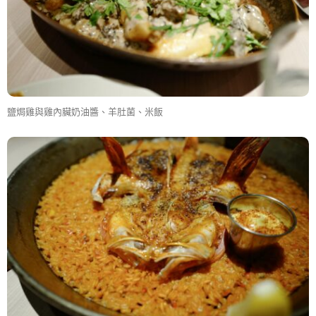
鹽焗雞與雞內臟奶油醬、羊肚菌、米飯