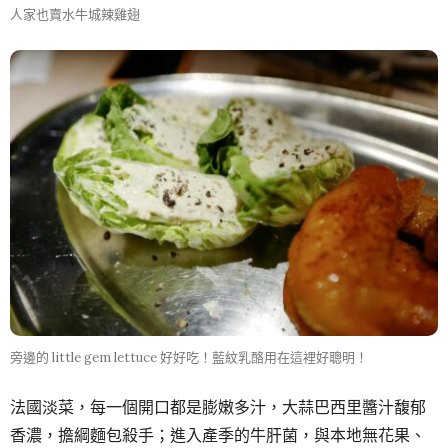
人家也賣水牛城辣雞翅
旁邊的 little gem lettuce 好好吃！藍紋乳酪用在這裡好聰明！
法國淡菜，每一個開口都是膨嫩多汁，大蒜巴西里醬汁馥郁
香濃，擔綱麵包殺手；進入產季的牛肝菌，與本地無花果、