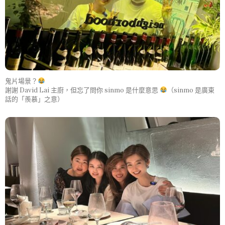
鬼片場景？
謝謝 David Lai 主廚，但忘了問你 sinmo 是什麼意思
（sinmo 是廣東
話的「羨慕」之意）