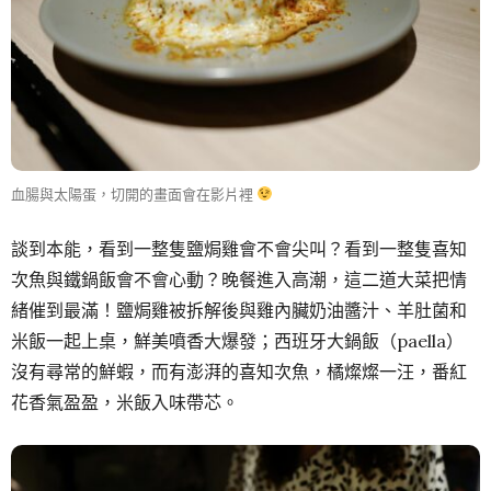
血腸與太陽蛋，切開的畫面會在影片裡
談到本能，看到一整隻鹽焗雞會不會尖叫？看到一整隻喜知
次魚與鐵鍋飯會不會心動？晚餐進入高潮，這二道大菜把情
緒催到最滿！鹽焗雞被拆解後與雞內臟奶油醬汁、羊肚菌和
米飯一起上桌，鮮美噴香大爆發；西班牙大鍋飯（paella）
沒有尋常的鮮蝦，而有澎湃的喜知次魚，橘燦燦一汪，番紅
花香氣盈盈，米飯入味帶芯。