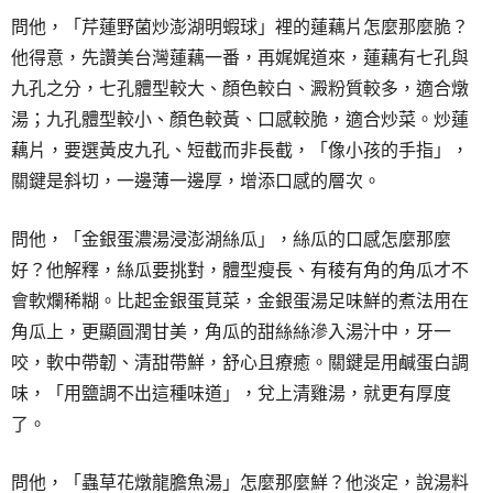
問他，「芹蓮野菌炒澎湖明蝦球」裡的蓮藕片怎麼那麼脆？
他得意，先讚美台灣蓮藕一番，再娓娓道來，蓮藕有七孔與
九孔之分，七孔體型較大、顏色較白、澱粉質較多，適合燉
湯；九孔體型較小、顏色較黃、口感較脆，適合炒菜。炒蓮
藕片，要選黃皮九孔、短截而非長截，「像小孩的手指」，
關鍵是斜切，一邊薄一邊厚，增添口感的層次。
問他，「金銀蛋濃湯浸澎湖絲瓜」，絲瓜的口感怎麼那麼
好？他解釋，絲瓜要挑對，體型瘦長、有稜有角的角瓜才不
會軟爛稀糊。比起金銀蛋莧菜，金銀蛋湯足味鮮的煮法用在
角瓜上，更顯圓潤甘美，角瓜的甜絲絲滲入湯汁中，牙一
咬，軟中帶韌、清甜帶鮮，舒心且療癒。關鍵是用鹹蛋白調
味，「用鹽調不出這種味道」，兌上清雞湯，就更有厚度
了。
問他，「蟲草花燉龍膽魚湯」怎麼那麼鮮？他淡定，說湯料