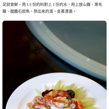
足就會鮮，用 1.5 份的料對上 1 份的水，用上放山雞、黑毛
豬、龍膽石斑魚，熬出來的湯，金黃澄澈。