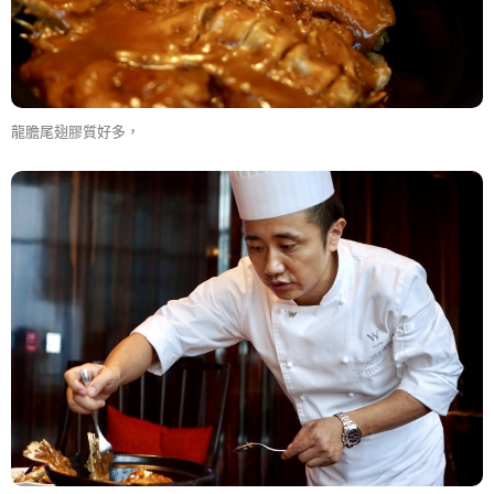
龍膽尾翅膠質好多，