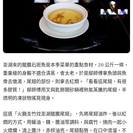
澎湖來的龍膽石斑魚是本季菜單的重點食材，20 公斤一條，
重量級的身軀不適合清蒸，會太老。於是鄔師傅拿魚頭與魚
骨去燉湯，尾翅的部份，則拿去紅燜。「看看這尾翅，有很
多膠質！」鄔師傅用叉與匙掰開砂鍋裡熱氣蒸騰的尾翅，半
透明的凍狀物搖晃現身。
這道「火腩支竹炆澎湖龍膽尾翅」，先將尾翅油炸，後以紅
燜的方式，用蠔油、糖、醬油等調料，與腐竹、燒肉一起小
火煨爛，澆上醬汁，赤棕油亮。尾翅黏唇，在口中滑溜，不