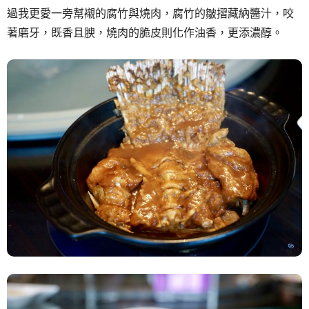
過我更愛一旁幫襯的腐竹與燒肉，腐竹的皺摺藏納醬汁，咬
著磨牙，既香且腴，燒肉的脆皮則化作油香，更添濃醇。