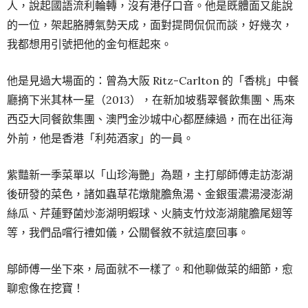
人，說起國語流利輪轉，沒有港仔口音。他是既體面又能說
的一位，架起胳膊氣勢天成，面對提問侃侃而談，好幾次，
我都想用引號把他的金句框起來。
他是見過大場面的：曾為大阪 Ritz-Carlton 的「香桃」中餐
廳摘下米其林一星（2013），在新加坡翡翠餐飲集團、馬來
西亞大同餐飲集團、澳門金沙城中心都歷練過，而在出征海
外前，他是香港「利苑酒家」的一員。
紫豔新一季菜單以「山珍海艷」為題，主打鄔師傅走訪澎湖
後研發的菜色，諸如蟲草花燉龍膽魚湯、金銀蛋濃湯浸澎湖
絲瓜、芹蓮野菌炒澎湖明蝦球、火腩支竹炆澎湖龍膽尾翅等
等，我們品嚐行禮如儀，公關餐敘不就這麼回事。
鄔師傅一坐下來，局面就不一樣了。和他聊做菜的細節，愈
聊愈像在挖寶！