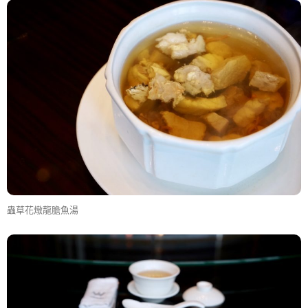
蟲草花燉龍膽魚湯