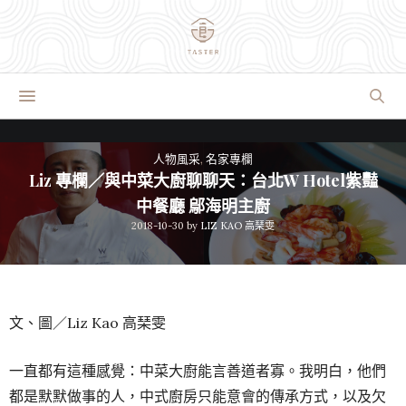
人物風采
,
名家專欄
Liz 專欄／與中菜大廚聊聊天：台北W Hotel紫豔
中餐廳 鄔海明主廚
2018-10-30
by
LIZ KAO 高琹雯
文、圖／Liz Kao 高琹雯
一直都有這種感覺：中菜大廚能言善道者寡。我明白，他們
都是默默做事的人，中式廚房只能意會的傳承方式，以及欠