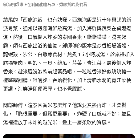
鄔海明師傅正在剝開龍膽石斑，秀膠質給我們看
結尾的「西施泡飯」也有訣竅。西施泡飯是近十年興起的新
派粵菜，通常以殼類海鮮熬高湯，加入海鮮與蔬菜在桌邊煮
滾，然後一口氣倒入炸脆的泰國香米，嘶嘶嘩嘩，騰雲起
霧，頗有西施出浴的仙氣。鄔師傅的版本是炒香鱈場蟹殼、
龍蝦殼、沙公、白蝦等食材，熬煮 1.5 小時成湯，於桌邊加入
鱈場蟹肉、明蝦、干貝、絲瓜、芹菜、青江菜，最後倒入炸
香米。趁米還沒泡軟前趕緊品嚐，一粒粒香米好似跳跳糖一
樣跳躍翻騰，咀嚼脆，吞落鬆化，加上清脆水潤的青江菜梗
更讚，海鮮湯即便濃厚，也不覺腥膩。
問鄔師傅，這泰國香米怎麼炸？他說要煮熟再炸，才會鬆
化，「脆很重要，但鬆更重要」，炸硬了口感就不好；並且
湯裡還放了未炸的越光米，疊上一層柔軟的質感。