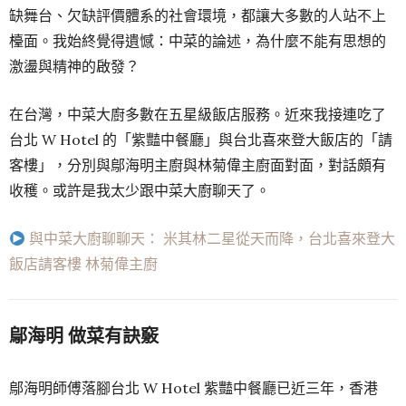
缺舞台、欠缺評價體系的社會環境，都讓大多數的人站不上
檯面。我始終覺得遺憾：中菜的論述，為什麼不能有思想的
激盪與精神的啟發？
在台灣，中菜大廚多數在五星級飯店服務。近來我接連吃了
台北 W Hotel 的「紫豔中餐廳」與台北喜來登大飯店的「請
客樓」，分別與鄔海明主廚與林菊偉主廚面對面，對話頗有
收穫。或許是我太少跟中菜大廚聊天了。
與中菜大廚聊聊天： 米其林二星從天而降，台北喜來登大
飯店請客樓 林菊偉主廚
鄔海明 做菜有訣竅
鄔海明師傅落腳台北 W Hotel 紫豔中餐廳已近三年，香港