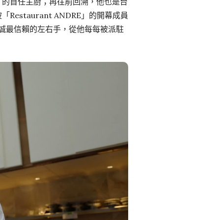
月」的首任主廚；再往前回溯，他也是台
staurant ANDRE」的開幕成員
是江振誠最信賴的左右手，從他每每被派駐