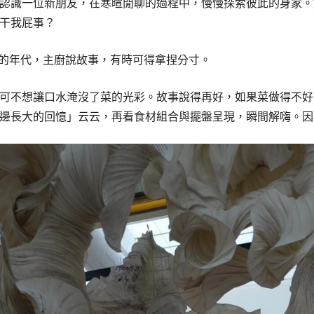
認識一位新朋友，在寒暄閒聊的過程中，慢慢探索彼此的身家。
干我屁事？
nu 當道的年代，主廚說故事，有時可得拿捏分寸。
可不想讓口水淹沒了菜的光彩。故事說得再好，如果菜做得不好
邊長大的回憶」云云，再看食材組合與擺盤呈現，瞬間解嗨。因