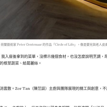
蘭藝術家 Peter Gentenaar 的作品「Circle of Life」，像是嬰兒
」，我入座後拿到的菜單，沒標示幾個食材，也沒怎麼說明烹調，
的根莖蔬菜、給葛麗絲。
消雲散。Zor Tan（陳茳誔）主廚與團隊展現的精工與創意，