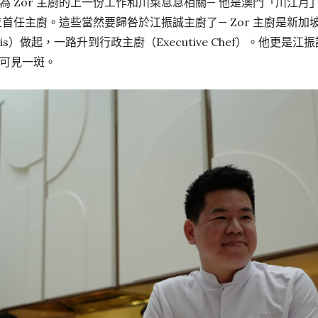
為 Zor 主廚的上一份工作和川菜息息相關— 他是澳門「川江
任主廚。這些當然要歸咎於江振誠主廚了— Zor 主廚是新加坡「Re
is）做起，一路升到行政主廚（Executive Chef）。他更
可見一斑。