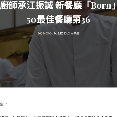
Zor 主廚師承江振誠 新餐廳「Bo
50最佳餐廳第36
2023-05-04
by
LIZ KAO 高琹雯
事？