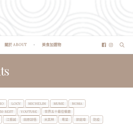
關於 ABOUT
美食加選物
ts
IO
LOGY
MICHELIN
MUME
NOMA
50 BEST
YOUTUBE
世界五十最佳餐廳
江振誠
田原諒悟
米其林
粵菜
郭庭瑋
防疫