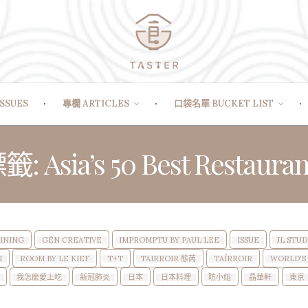
SSUES
專欄 ARTICLES
口袋名單 BUCKET LIST
籤: Asia’s 50 Best Restauran
DINING
GĒN CREATIVE
IMPROMPTU BY PAUL LEE
ISSUE
JL STUD
I
ROOM BY LE KIEF
T+T
TAIRROIR 態芮
TAÏRROIR
WORLD'S 
我怎麼愛上吃
新冠肺炎
日本
日本料理
昉小姐
晶華軒
東京