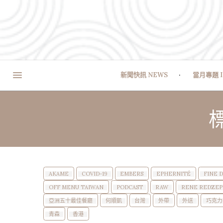
新聞快訊 NEWS
當月專題 I
標
AKAME
COVID-19
EMBERS
EPHERNITÉ
FINE 
OFF MENU TAIWAN
PODCAST
RAW
RENE REDZEP
亞洲五十最佳餐廳
何順凱
台灣
外帶
外送
巧克力
青森
香港