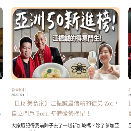
影音節目
2023-04-19
2
【Liz 美食家】江振誠最信賴的徒弟 Zor，
6
自立門戶 Born 準備強勢摘星！
大家還記得我前陣子去了一趟新加坡嗎？除了參加亞