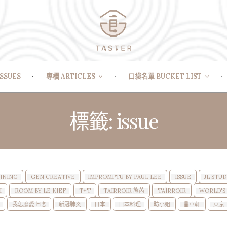
SSUES
專欄 ARTICLES
口袋名單 BUCKET LIST
標籤: issue
DINING
GĒN CREATIVE
IMPROMPTU BY PAUL LEE
ISSUE
JL STUD
I
ROOM BY LE KIEF
T+T
TAIRROIR 態芮
TAÏRROIR
WORLD'S 
我怎麼愛上吃
新冠肺炎
日本
日本料理
昉小姐
晶華軒
東京