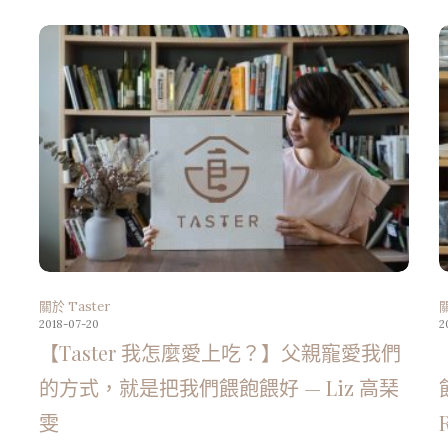
開
關於 Taster
關
2018-07-20
2
【Taster 我怎麼愛上吃？】父親寵愛我們
的方式，就是把我們餵飽餵好 — Liz 高琹
雯