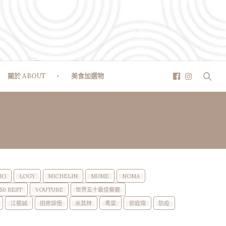
關於 ABOUT
美食加選物
IO
LOGY
MICHELIN
MUME
NOMA
50 BEST
YOUTUBE
世界五十最佳餐廳
江振誠
田原諒悟
米其林
粵菜
郭庭瑋
防疫