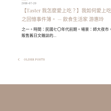
2018-07-20
【Taster 我怎麼愛上吃？】我如何愛上
之回憶事件簿。 — 飲食生活家 游惠玲
之一。時間：民國七〇年代前期。場景：師大夜市
販售舊日文雜誌的…
OLDER POSTS