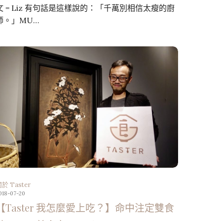
文 = Liz 有句話是這樣說的：「千萬別相信太瘦的廚
師。」MU…
於 Taster
018-07-20
【Taster 我怎麼愛上吃？】命中注定雙食