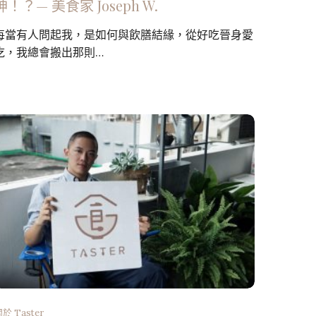
神！？— 美食家 Joseph W.
每當有人問起我，是如何與飲膳結緣，從好吃晉身愛
吃，我總會搬出那則…
於 Taster