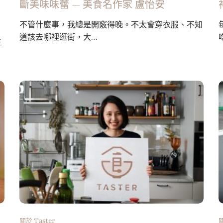
—
斷美味味蕾 — 美食名作家 盧怡安
不管什麼事，我總是開竅得晚。不太會穿衣服、不知
道該去哪裡逛街，大…
在
關於 Taster
關