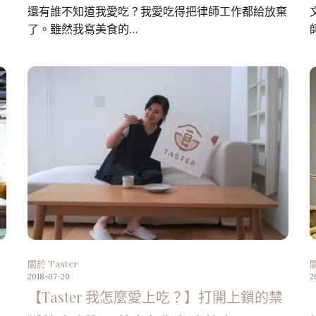
還有誰不知道我愛吃？我愛吃得把律師工作都給放棄
了。雖然我寫美食的…
關於 Taster
關
2018-07-20
2
倒
【Taster 我怎麼愛上吃？】打開上鎖的禁