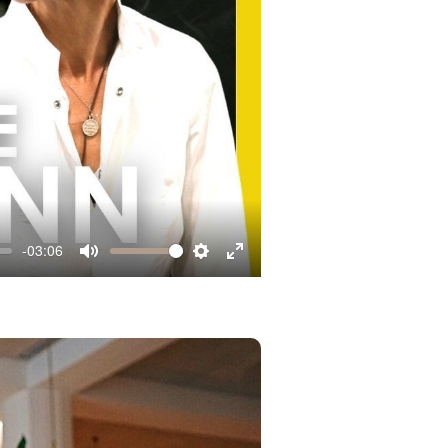
-03:06
Mute
Settings
Enter
fullscreen