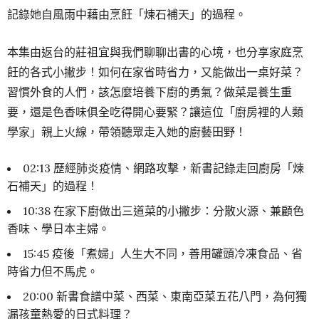
記錄她自風雨中藉由烹飪「煉石補天」的過程。
本集由返台的莊祖宜與我們聊聊出書的心境，也分享家庭烹
飪的各式小撇步！如何在家省時省力，又能做出一桌好菜？
習慣外食的人們，該怎麼培養下廚的勇氣？做菜是養生重
要，還是色香味俱全吃得開心要緊？讓這位「廚房裡的人類
學家」親上火線，帶領聽眾走入她的廚藝田野！
02:13 歷經肺炎疫情、網路攻擊，新書記錄走回廚房「煉
石補天」的過程！
10:38 在家下廚做出三道菜的小撇步：分散火源、兼顧色
香味、學日本主婦。
15:45 疫後「煮婦」人生大不同，善用罐頭冷凍食品、省
時省力但不馬虎。
20:00 新書食譜中菜、西菜、東南亞菜五花八門，為何獨
漏孩童熱愛的日式料理？