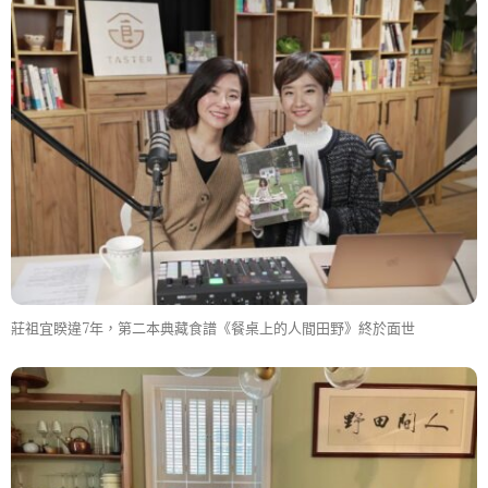
莊祖宜睽違7年，第二本典藏食譜《餐桌上的人間田野》終於面世