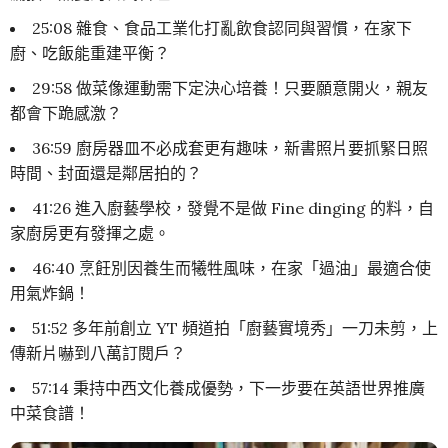
25:08 雜食、食品工業化打亂飲食認同與習慣，在家下
廚、吃飯能重建平衡？
29:58 做菜像運動需下定決心培養！只要願意開火，親友
都會下跪感激？
36:59 廚房器皿不必成套更有趣味，新書照片要抓緊日照
時間、封面還是鄰居拍的？
41:26 進入廚藝學校，發覺不是做 Fine dinging 的料，自
家廚房更有發揮之處。
46:40 烹飪別因養生而犧牲風味，在家「過油」最適合使
用氣炸鍋！
51:52 多年前創立 YT 頻道拍「廚藝實境秀」一刀未剪，上
傳新片嚇到八萬訂閱戶？
57:14 秉持中西文化養成優勢，下一步要在英語世界推廣
中菜食譜！