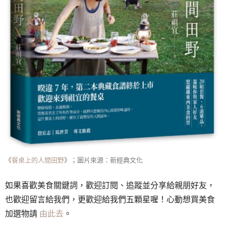
《
餐桌上的人間田野
》；圖片來源：新經典文化
如果喜歡美食關鍵詞，歡迎訂閱、追蹤並分享給親朋好友，
也歡迎留言給我們，更歡迎給我們五顆星喔！心動想買美食
加選物請
由此去
。