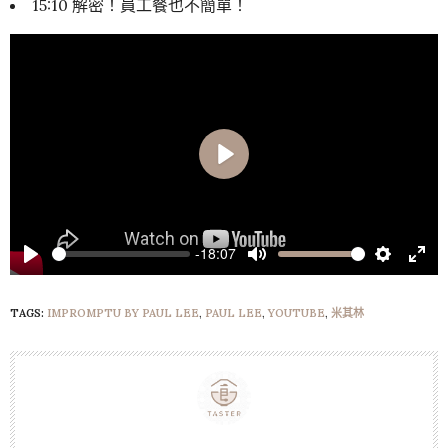
15:10 解密！員工餐也不簡單！
Play
-18:07
Play
Mute
Settings
Ente
full
TAGS:
IMPROMPTU BY PAUL LEE
,
PAUL LEE
,
YOUTUBE
,
米其林