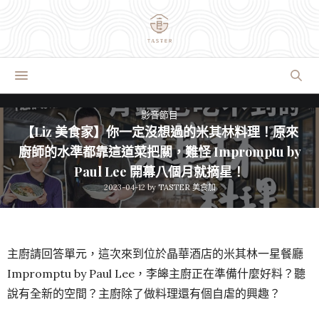
影音節目
【Liz 美食家】你一定沒想過的米其林料理！原來
廚師的水準都靠這道菜把關，難怪 Impromptu by
Paul Lee 開幕八個月就摘星！
2023-04-12
by
TASTER 美食加
主廚請回答單元，這次來到位於晶華酒店的米其林一星餐廳
Impromptu by Paul Lee，李皞主廚正在準備什麼好料？聽
說有全新的空間？主廚除了做料理還有個自虐的興趣？