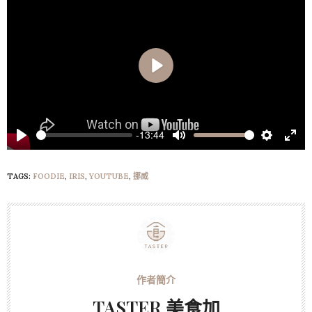
Play
-13:44
Play
Mute
Settings
Ente
full
TAGS:
FOODIE
,
IRIS
,
YOUTUBE
,
挪威
TASTER 美食加