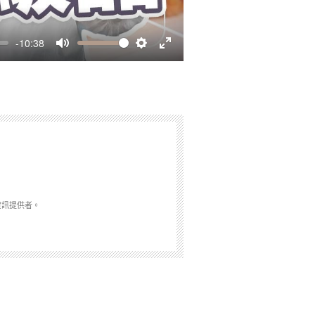
-10:38
Mute
Settings
Enter
fullscreen
資訊提供者。