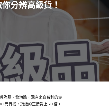
鐘教你分辨高級貨！
糞海膽、紫海膽，還有來自智利的赤
 元有找，頂級的直接貴上 70 倍，