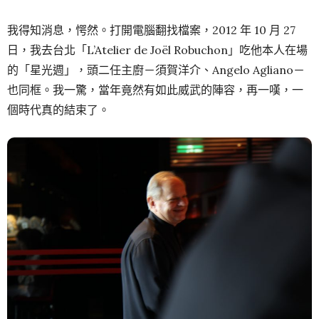
我得知消息，愕然。打開電腦翻找檔案，2012 年 10 月 27
日，我去台北「L’Atelier de Joël Robuchon」吃他本人在場
的「星光週」，頭二任主廚－須賀洋介、Angelo Agliano－
也同框。我一驚，當年竟然有如此威武的陣容，再一嘆，一
個時代真的結束了。