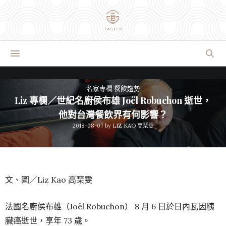
名家專欄
餐飲趨勢
Liz 專欄／世紀名廚侯布雄 Joël Robuchon 逝世，
他對台灣餐飲界有何影響？
2018-08-07
by
LIZ KAO 高琹雯
文、圖／Liz Kao 高琹雯
法國名廚侯布雄（Joël Robuchon） 8 月 6 日於日內瓦因胰
臟癌逝世，享年 73 歲。