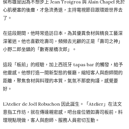
侯布雄是因為不想步上 Jean Troigros 與 Alain Chapel 死於
心肌梗塞的後塵，才急流勇退，主持電視節目跟環遊世界去
了。
在這段期間，他時常造訪日本，為其優異食材與精良工藝深
深著迷。他也喜歡吃壽司，頻頻去光顧的正是「壽司之神」
小野二郎坐鎮的「數寄屋橋次郎」。
這段「板前」的經驗，加上西班牙 tapas bar 的觸發，給予
他靈感。他想打造一間新型態的餐廳，縮短客人與廚師間的
距離，聚焦食材與料理的本質，氣氛不那麼拘謹，感覺要
好。
L’Atelier de Joël Robuchon 因此誕生。「Atelier」在法文
意指工作坊，就在傳達親密感，吧台座位猶如壽司板前，料
理現點現做，客人與廚師、服務人員密切互動。