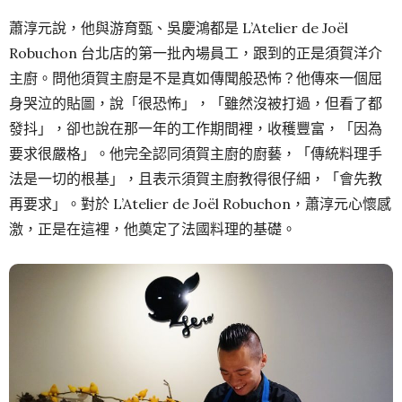
蕭淳元說，他與游育甄、吳慶鴻都是 L’Atelier de Joël
Robuchon 台北店的第一批內場員工，跟到的正是須賀洋介
主廚。問他須賀主廚是不是真如傳聞般恐怖？他傳來一個屈
身哭泣的貼圖，說「很恐怖」，「雖然沒被打過，但看了都
發抖」，卻也說在那一年的工作期間裡，收穫豐富，「因為
要求很嚴格」。他完全認同須賀主廚的廚藝，「傳統料理手
法是一切的根基」，且表示須賀主廚教得很仔細，「會先教
再要求」。對於 L’Atelier de Joël Robuchon，蕭淳元心懷感
激，正是在這裡，他奠定了法國料理的基礎。