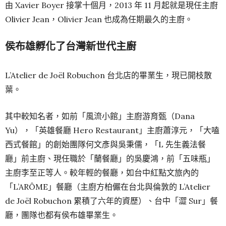
由 Xavier Boyer 接掌十個月，2013 年 11 月起就是現任主廚
Olivier Jean，Olivier Jean 也成為任期最久的主廚。
侯布雄孵化了台灣新世代主廚
L’Atelier de Joël Robuchon 台北店的畢業生，現已開枝散
葉。
其中較知名者，如前「風流小館」主廚游育甄（Dana
Yu），「英雄餐廳 Hero Restaurant」主廚蕭淳元，「大嗑
西式餐館」的創始團隊何文彥與吳秉儒，「L 先生義法餐
廳」前主廚、現任職於「蘭餐廳」的吳慶鴻，前「五味瓶」
主廚李至正等人。較年輕的餐廳，如台中紅點文旅內的
「L’ARÔME」餐廳（主廚方柏儼在台北與倫敦的 L’Atelier
de Joël Robuchon 累積了六年的資歷）、台中「澀 Sur」餐
廳，團隊也都有侯布雄畢業生。