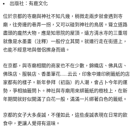
出版社：有鹿文化
位於京都的寺廟與神社不知凡幾，稍微走兩步就會遇到寺
廟，往旁邊的巷弄一拐，又可以碰到神社的鳥居。聳立道路
盡頭的龐然大物，應是知恩院的屋頂，遠方清水寺的三重塔
就像是水墨畫（注釋）一般佇立其間。就連行走在街道上，
也能不經意地與僧侶擦身而過。
在京都，與寺廟相關的商家也不在少數，錦織店、佛具店、
佛珠店、服裝店、香墨筆花……云云，印象中連印刷籤紙的店
家都有的樣子。新年參拜（初詣）的人潮，會占卜今年的運
勢，爭相抽籤問卜。神社與寺廟用來綁籤紙的樹枝上，在新
年期間就好似開滿了白花一般，滿滿一片綁著白色的籤紙。
京都的女子大多虔誠，不僅如此，這些虔誠表現在日常的飲
食中，更讓人覺得有滋味。