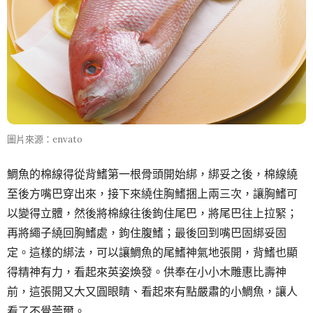
圖片來源：envato
鯛魚的棉線得從背鰭第一根骨頭開始綁，綁妥之後，棉線繞
至後方嘴巴穿出來，接下來繞住胸鰭捆上兩三次，讓胸鰭可
以變得立體，然後將棉線往後鉤住尾巴，將尾巴往上拉緊；
再將繩子繞回胸鰭處，鉤住腹鰭；最後回到嘴巴固綁妥固
定。這樣的綁法，可以讓鯛魚的尾鰭神氣地張開，背鰭也顯
得精神有力，看起來英姿煥發。供奉在小小木雕惠比壽神
前，這張開又大又圓眼睛、看起來有點嚴肅的小鯛魚，讓人
看了不覺莞爾。