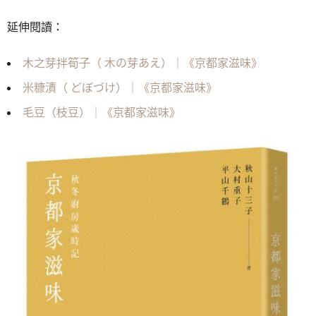
延伸閱讀：
木之芽拌筍子（ 木の芽あえ）｜《京都家滋味》
米糠漬（ どぼづけ）｜《京都家滋味》
毛豆（枝豆）｜《京都家滋味》