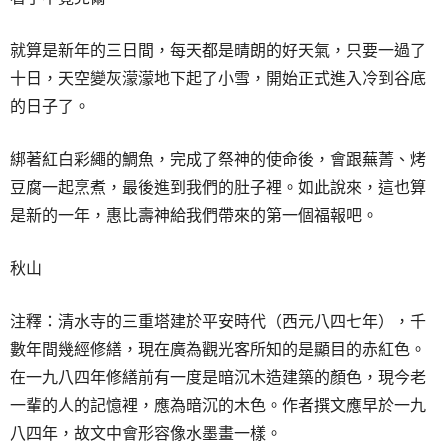
就算是新年的三日間，每天都是晴朗的好天氣，只要一過了
十日，天空變灰濛濛地下起了小雪，開始正式進入冷到谷底
的日子了。
綁著紅白彩繩的鯛魚，完成了祭神的使命後，會跟蕪菁、烤
豆腐一起烹煮，最後進到我們的肚子裡。如此說來，這也算
是新的一年，惠比壽神給我們帶來的第一個福報吧。
秋山
注釋：清水寺的三重塔建於平安時代（西元八四七年），千
數年間幾經修繕，現在廣為觀光客所知的是顯目的赤紅色。
在一九八四年修繕前有一度是暗沉木造建築的顏色，現今老
一輩的人的記憶裡，應為暗沉的木色。作者撰文應早於一九
八四年，故文中會形容像水墨畫一樣。