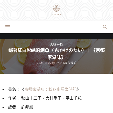
美味書摘
綁著紅白彩繩的鯛魚（ 糸かけのたい）｜《京都
家滋味》
2023-11-07
by
TASTER 美食加
書名：《
京都家滋味：秋冬廚房歲時記
》
作者： 秋山十三子、大村重子、平山千鶴
譯者： 許邦妮