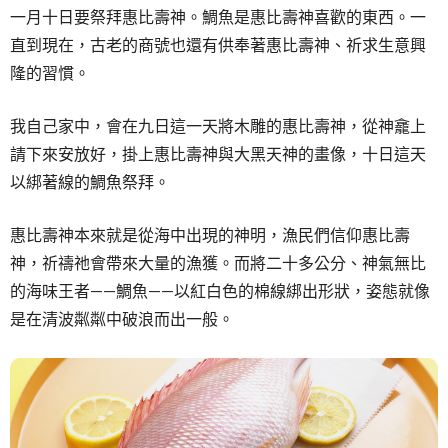
一月十日要祭拜惠比壽神。鯛魚是惠比壽神喜歡的東西。一
直到現在，古老的商號也還有供奉著惠比壽神、祈求生意興
隆的習慣。
我自己家中，會在九日這一天將木雕的惠比壽神，從神龕上
請下來安放好，掛上惠比壽神與大黑天神的畫像，十日這天
以綁著線的鯛魚祭拜。
惠比壽神本來就是從海中出現的神明，漁民們信仰惠比壽
神，祈禱祂會帶來大量的漁獲。而將二十多公分、神氣無比
的海味王者——鯛魚——以紅白色的棉線綁出形狀，姿態就像
是在清波粼粼中破浪而出一般。