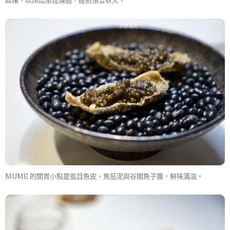
麻糬，以烘焙茶煙燻過，提前預告秋天。
MUME 的開胃小點是虱目魚皮、焦茄泥與谷關魚子醬，鮮味滿溢。