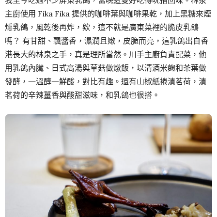
主廚使用 Fika Fika 提供的咖啡葉與咖啡果乾，加上黑糖來煙
燻乳鴿，風乾後再炸，欸，這不就是廣東菜裡的脆皮乳鴿
嗎？ 有甘甜、飄醬香，濕潤且嫩，皮脆而亮，這乳鴿出自香
港長大的林泉之手，真是理所當然。川手主廚負責配菜，他
用乳鴿內臟、日式高湯與草菇做燉飯，以清酒米麴和茶葉做
發酵，一溫醇一鮮酸，對比有趣。還有山椒紙捲漬茗荷，漬
茗荷的辛辣薑香與酸甜滋味，和乳鴿也很搭。