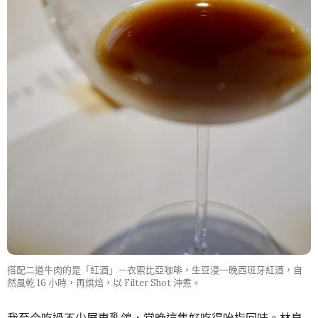
搭配二道牛肉的是「紅酒」－衣索比亞咖啡，生豆浸一晚西班牙紅酒，自
然風乾 16 小時，再烘焙，以 Filter Shot 沖煮。
我至今吃過不少屏東乳鴿，當晚這隻好吃得吮指回味。林泉