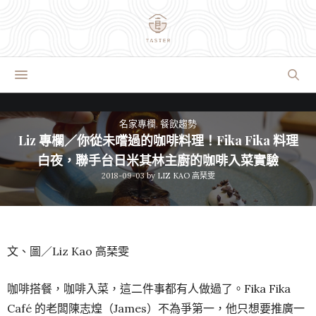
名家專欄
,
餐飲趨勢
Liz 專欄／你從未嚐過的咖啡料理！Fika Fika 料理
白夜，聯手台日米其林主廚的咖啡入菜實驗
2018-09-03
by
LIZ KAO 高琹雯
文、圖／Liz Kao 高琹雯
咖啡搭餐，咖啡入菜，這二件事都有人做過了。Fika Fika
Café 的老闆陳志煌（James）不為爭第一，他只想要推廣一