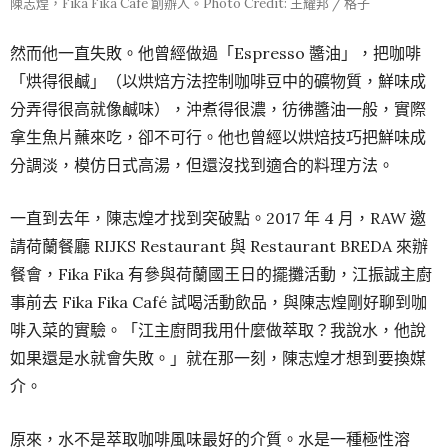
陳志煌，Fika Fika Cafe 創辦人。Photo Credit: 王耀邦 / 格子
然而他一直失敗。他曾經做過「Espresso 醬油」，把咖啡
「烘得很鹹」（以烘焙方法控制咖啡豆中的礦物質，鮮味成
分弄得很高就像鹹味），沖煮得很濃，彷彿醬油一般，實際
拿生魚片蘸來吃，卻不可行。他也曾經以烘焙技巧把鮮味成
分調淡，模仿日式高湯，但還沒找到適合的料理方法。
一直到去年，陳志煌才找到突破點。2017 年 4 月，RAW 邀
請荷蘭餐廳 RIJKS Restaurant 與 Restaurant BREDA 來辦
餐會，Fika Fika 有參與荷蘭國王日的擺攤活動，江振誠主廚
事前去 Fika Fika Café 試喝活動飲品，與陳志煌剛好聊到咖
啡入菜的實驗。「江主廚問我用什麼做萃取？我說水，他說
如果還是水就會失敗。」就在那一刻，陳志煌才想到要換媒
介。
原來，水不是萃取咖啡風味最好的介質。水是一種極性溶