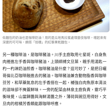
佐麵包的奶油也是咖啡奶油！用的是瓜地馬拉蜜處理藝伎咖啡，嚐起來有
深邃的可可味，頗搭「拾穗」的紅藜果乾麵包。
另一種咖啡油，是咖啡豬油。川手主廚取用七星斑，白身魚
肉捲進左手香與咖啡豬油，上頭綁縛文旦葉，親手用湯匙一
杓一杓淋奶油煎香。咖啡豬油是什麼？這可妙了，是把日曬
哥倫比亞咖啡融進去的豬油。咖啡豬油兼含動物脂香與咖啡
芬芳，和草藥氣息的左手香搭在一起，補強白肉魚原本清淡
的滋味卻不掩蓋鮮味。一旁的配菜由林泉主廚負責，靈巧平
衡味覺，山當歸醬與海鮮湯醬之外，薄荷與豌豆用得好，文
旦肉的柑橘芳香頗能跟咖啡呼應。