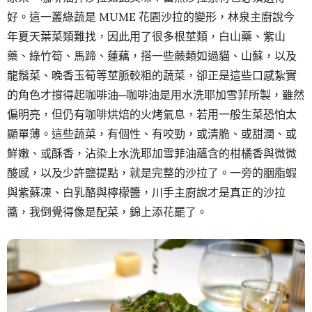
好。這一叢綠蔬是 MUME 花園沙拉的變形，林泉主廚說今
年夏天葉菜類難找，因此用了很多根莖類，白山藥、紫山
藥、綠竹筍、馬蹄、蓮藕，搭一些蕨類如過貓、山蘇，以及
龍鬚菜、晚香玉筍等莖脈較粗的蔬菜，卻正是這些口感紮實
的角色才撐得起咖啡油─咖啡油是用水洗耶加雪菲所製，雖然
偏明亮，但仍有咖啡烘焙的火烤氣息，若用一般生菜恐怕太
顯單薄。這些蔬菜，有個性、有咬勁，或清脆、或甜潤、或
鮮嫩、或酥香，沾染上水洗耶加雪菲油蘊含的柑橘香與微微
酸感，以及少許鹽提點，就是完整的沙拉了。一旁的胭脂蝦
與紫蘇凍、白乳酪與檸檬醬，川手主廚說才是真正的沙拉
醬，我倒覺得像是配菜，錦上添花罷了。