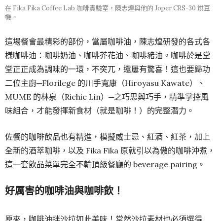
在 Fika Fika Coffee Lab 咖啡實驗室，陳志煌與他的 Joper CRS-30 烘豆
機。
這場餐會最精彩的部份，當屬咖啡油，陳志煌研發的各式各
樣咖啡油：咖啡奶油、咖啡芥花油、咖啡豬油。咖啡於是堂
堂正正成為調味的一環，不突兀，還屢有驚喜！這也要歸功
二位主廚─Florilege 的川手寬康（Hiroyasu Kawate）、
MUME 的林泉（Richie Lin）─之巧思與巧手，精準掌控風
味組合，才能發揮新食材（就是咖啡！）的完整潛力。
佐餐的咖啡飲品也有精進，模擬威士忌、紅酒、紅茶，加上
全新的酒萃咖啡，以及 Fika Fika 原就引以為傲的咖啡沖煮，
這一套飲品菜單完全不輸頂級餐廳的 beverage pairing。
好厲害的咖啡油與咖啡飲！
原來，咖啡油拌沙拉如此美味！當然沙拉素材也必須選得