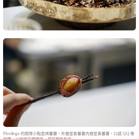
Florilege 的開胃小點是烤蕃薯，外層是紫蕃薯內裡是黃蕃薯，口感 QQ 像