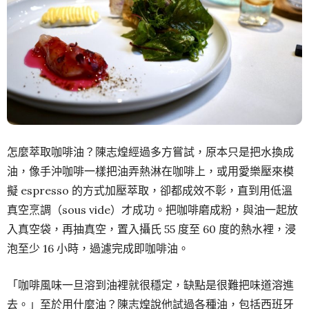
怎麼萃取咖啡油？陳志煌經過多方嘗試，原本只是把水換成
油，像手沖咖啡一樣把油弄熱淋在咖啡上，或用愛樂壓來模
擬 espresso 的方式加壓萃取，卻都成效不彰，直到用低溫
真空烹調（sous vide）才成功。把咖啡磨成粉，與油一起放
入真空袋，再抽真空，置入攝氏 55 度至 60 度的熱水裡，浸
泡至少 16 小時，過濾完成即咖啡油。
「咖啡風味一旦溶到油裡就很穩定，缺點是很難把味道溶進
去。」至於用什麼油？陳志煌說他試過各種油，包括西班牙