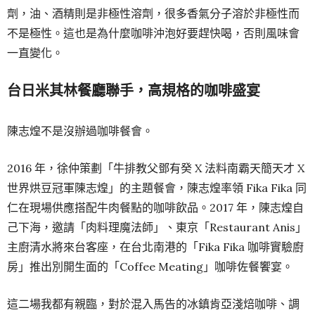
劑，油、酒精則是非極性溶劑，很多香氣分子溶於非極性而
不是極性。這也是為什麼咖啡沖泡好要趕快喝，否則風味會
一直變化。
台日米其林餐廳聯手，高規格的咖啡盛宴
陳志煌不是沒辦過咖啡餐會。
2016 年，徐仲策劃「牛排教父鄧有癸 X 法料南霸天簡天才 X
世界烘豆冠軍陳志煌」的主題餐會，陳志煌率領 Fika Fika 同
仁在現場供應搭配牛肉餐點的咖啡飲品。2017 年，陳志煌自
己下海，邀請「肉料理魔法師」、東京「Restaurant Anis」
主廚清水將來台客座，在台北南港的「Fika Fika 咖啡實驗廚
房」推出別開生面的「Coffee Meating」咖啡佐餐饗宴。
這二場我都有親臨，對於混入馬告的冰鎮肯亞淺焙咖啡、調