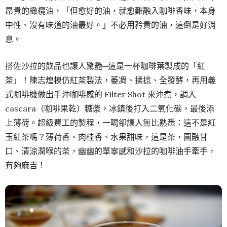
昂貴的橄欖油，「但愈好的油，就愈難融入咖啡香味，本身
中性、沒有味道的油最好。」不必用矜貴的油，這倒是好消
息。
搭佐沙拉的飲品也讓人驚艷─這是一杯咖啡葉製成的「紅
茶」！陳志煌模仿紅茶製法，萎凋、揉捻、全發酵，再用義
式咖啡機做出手沖咖啡感的 Filter Shot 來沖煮，調入
cascara（咖啡果乾）糖漿，冰鎮後打入二氧化碳，最後添
上薄荷。超級費工的製程，一喝卻讓人無比熟悉：這不是紅
玉紅茶嗎？薄荷香、肉桂香、水果甜味，這是茶，圓融甘
口、清涼潤喉的茶，幽幽的單寧感和沙拉的咖啡油手牽手，
有夠麻吉！