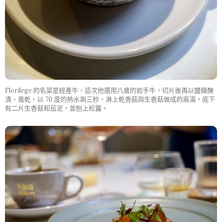
Florilege 的名菜是經產牛，這次他選用八歲的岩手牛，切片後再以鹽糖醃
漬、風乾，以 70 度的熱水涮三秒，淋上乾香菇與生香菇做成的高湯，底下
有二片生香菇和茄泥，並刨上松露。