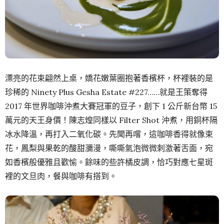
漂亮的花束翩然上桌，嬌花嫩葉圈抱著香檳杯，杯裡裝的是
珍稀的 Ninety Plus Gesha Estate #227……就是王策奪得
2017 年世界咖啡沖煮大賽冠軍的豆子，創下 1 公斤新台幣 15
萬元的天王身價！陳志煌同樣以 Filter Shot 沖煮，用銅杯隔
冰水降溫，再打入二氧化碳。先聞再嚐，這咖啡香得就像束
花，鳳梨與果乾的酸甜瀰漫，嘶嘶氣泡微微刺激著舌面，宛
如香檳般優雅且歡愉。餘味的些許橘皮調，恰巧對應七星斑
裡的文旦肉，餐與咖啡有搭到。