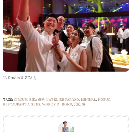
JL Studio & ZEA 🫰
TAGS:
CIRCUM
,
EIKA 盈科
,
L’ATELIER PAR YAO
,
MINIMAL
,
NOBUO
,
RESTAURANT A
,
SENS
,
WOK BY O_BOND
,
元紀
,
雋