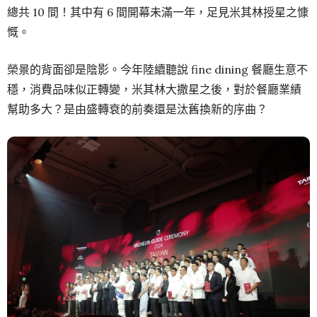
總共 10 間！其中有 6 間開幕未滿一年，足見米其林授星之慷
慨。
榮景的背面卻是陰影。今年陸續聽說 fine dining 餐廳生意不
穩，消費品味似正轉變，米其林大撒星之後，對於餐廳業績
幫助多大？是由盛轉衰的前奏還是汰舊換新的序曲？