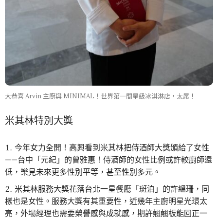
大恭喜 Arvin 主廚與 MINIMAL！世界第一間星級冰淇淋店，太屌！
米其林特別大獎
今年女力全開！高興看到米其林把侍酒師大獎頒給了女性
——台中「元紀」的曾雅惠！侍酒師的女性比例或許較廚師還
低，樂見未來更多性別平等，甚至性別多元。
米其林服務大獎花落台北一星餐廳「斑泊」的許縕珊，同
樣也是女性。服務大獎有其重要性，近幾年主廚明星光環太
亮，外場經理也需要榮譽感與成就感，期許翹翹板能回正一