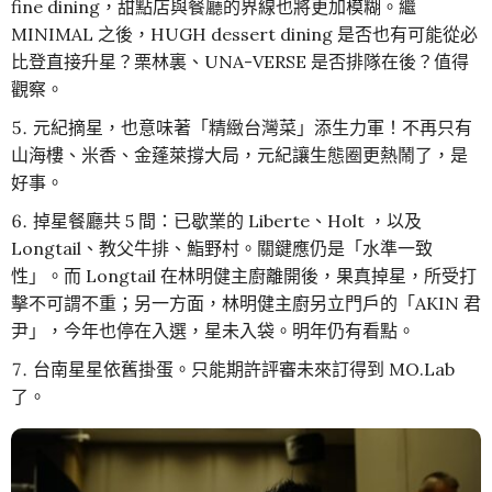
fine dining，甜點店與餐廳的界線也將更加模糊。繼
MINIMAL 之後，HUGH dessert dining 是否也有可能從必
比登直接升星？栗林裏、UNA-VERSE 是否排隊在後？值得
觀察。
元紀摘星，也意味著「精緻台灣菜」添生力軍！不再只有
山海樓、米香、金蓬萊撐大局，元紀讓生態圈更熱鬧了，是
好事。
掉星餐廳共 5 間：已歇業的 Liberte、Holt ，以及
Longtail、教父牛排、鮨野村。關鍵應仍是「水準一致
性」。而 Longtail 在林明健主廚離開後，果真掉星，所受打
擊不可謂不重；另一方面，林明健主廚另立門戶的「AKIN 君
尹」，今年也停在入選，星未入袋。明年仍有看點。
台南星星依舊掛蛋。只能期許評審未來訂得到 MO.Lab
了。