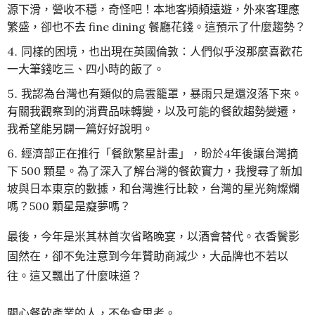
源下滑，營收不穩，奇怪吧！本地客頻頻遠遊，外來客理應
繁盛，卻也不去 fine dining 餐廳花錢。這預示了什麼趨勢？
同樣的困境，也出現在英國倫敦：人們似乎沒那麼喜歡花
一大筆錢吃三、四小時的飯了。
我認為台灣也有類似的烏雲籠罩，暴雨只是還沒落下來。
有關我觀察到的消費品味轉變，以及可能的餐飲趨勢變遷，
我希望能另闢一篇好好說明。
經濟部正在推行「餐飲繁星計畫」，盼於4年後讓台灣摘
下 500 顆星。為了深入了解台灣的餐飲實力，我搜尋了新加
坡與日本東京的數據，和台灣進行比較，台灣的星光夠燦爛
嗎？500 顆星是癡夢嗎？
最後，今年是米其林首次省略晚宴，以酒會替代。衣香鬢影
固然在，卻不免注意到今年贊助商減少，大品牌也不若以
往。這又飄出了什麼味道？
關心餐飲產業的人，不免會思考。