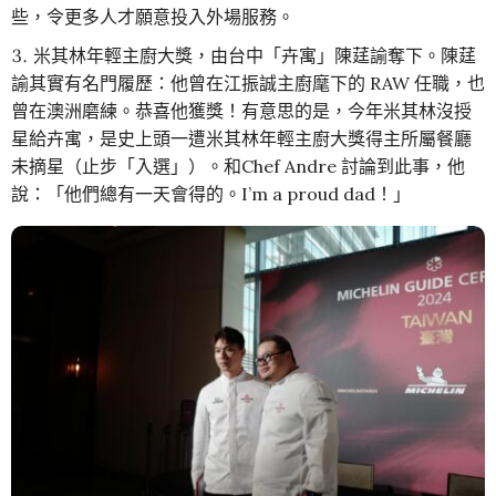
些，令更多人才願意投入外場服務。
米其林年輕主廚大獎，由台中「卉寓」陳莛諭奪下。陳莛
諭其實有名門履歷：他曾在江振誠主廚麾下的 RAW 任職，也
曾在澳洲磨練。恭喜他獲獎！有意思的是，今年米其林沒授
星給卉寓，是史上頭一遭米其林年輕主廚大獎得主所屬餐廳
未摘星（止步「入選」）。和Chef Andre 討論到此事，他
說：「他們總有一天會得的。I’m a proud dad！」