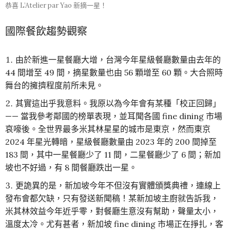
恭喜 L’Atelier par Yao 新摘一星！
國際餐飲趨勢觀察
由於新進一星餐廳大增，台灣今年星級餐廳數量由去年的
44 間增至 49 間，摘星數量也由 56 顆增至 60 顆。大合照時
舞台的擁擠程度前所未見。
其實這出乎我意料。我原以為今年會有某種「校正回歸」
—— 當我參考鄰國的榜單表現，並耳聞各國 fine dining 市場
哀嚎後。全世界最多米其林星星的城市是東京，然而東京
2024 年星光轉暗，星級餐廳數量由 2023 年的 200 間掉至
183 間，其中一星餐廳少了 11 間，二星餐廳少了 6 間；新加
坡也不好過，有 8 間餐廳跌出一星。
更詭異的是，新加坡今年不但沒有實體頒獎典禮，連線上
發布會都欠缺，只有發送新聞稿！某新加坡主廚就告訴我，
米其林效益今年近乎零，對餐廳生意沒有幫助，聲量太小，
溫度太冷。尤有甚者，新加坡 fine dining 市場正在掙扎，客