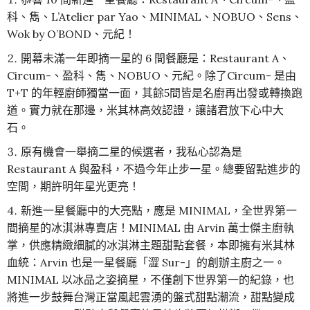
科、雋、L’Atelier par Yao、MINIMAL、NOBUO、Sens、
Wok by O’BOND、元紀！
開幕未滿一年即摘一星的 6 間餐廳是：Restaurant A、
Circum-、盈科、雋、NOBUO、元紀。除了Circum- 是由
T+T 的年輕廚師獨當一面，其餘5間皆是名廚再出發或轉換跑
道。實力就在那邊，米其林高效認證，讓諸君放下心中大
石。
原有機會一舉摘二星的候選者，我私心認為是
Restaurant A 與盈科，不過今年止步一星。總要留點進步的
空間，期許明年星光更亮！
新進一星餐廳中的大亮點，應是 MINIMAL，全世界第一
間摘星的冰淇淋專賣店！MINIMAL 由 Arvin 萬士傑主廚執
掌，供應精緻細膩的冰淇淋主題甜點套餐，本即擁有米其林
血統：Arvin 也是一星餐廳「澀 Sur-」的創辦主廚之一。
MINIMAL 以冰品之姿摘星，不僅創下世界第一的紀錄，也
將進一步鼓舞台灣正當風起雲湧的盤式甜點潮流，甜點變成