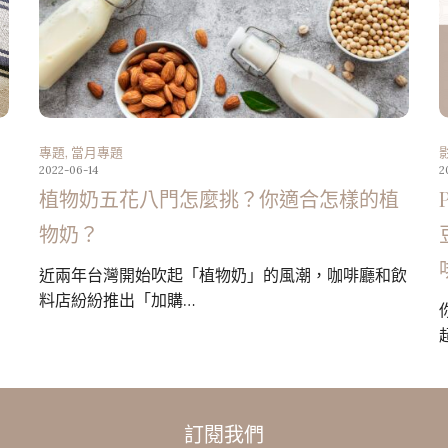
專題
,
當月專題
2022-06-14
2
植物奶五花八門怎麼挑？你適合怎樣的植
物奶？
近兩年台灣開始吹起「植物奶」的風潮，咖啡廳和飲
料店紛紛推出「加購…
訂閱我們