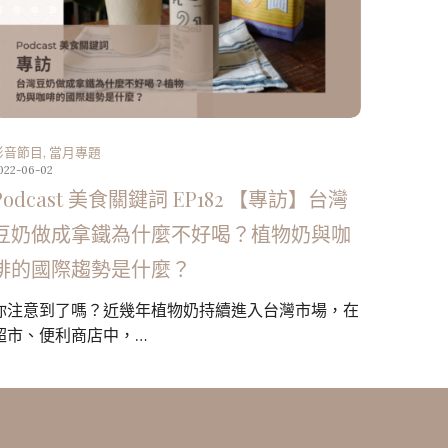
影音節目
,
當月專題
022-06-02
Podcast 美食關鍵詞 EP182 【專訪】台灣
豆奶做成拿鐵為什麼不好喝？植物奶與咖
啡的國際趨勢是什麼？
你注意到了嗎？近幾年植物奶持續進入台灣市場，在
超市、便利商店中，…