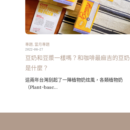
專題
,
當月專題
2022-06-27
豆奶和豆漿一樣嗎？和咖啡最麻吉的豆奶
是什麼？
這兩年台灣刮起了一陣植物奶炫風，各類植物奶
（Plant-base…