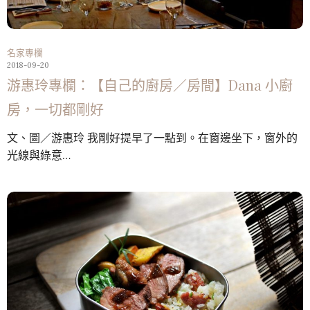
名家專欄
2018-09-20
游惠玲專欄：【自己的廚房／房間】Dana 小廚
房，一切都剛好
文、圖／游惠玲 我剛好提早了一點到。在窗邊坐下，窗外的
光線與綠意…