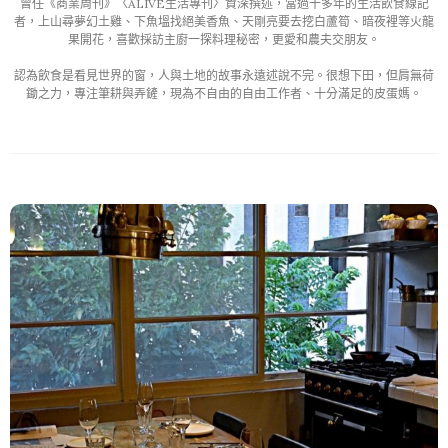
曾任《商業周刊》〈ALIVE生活專刊〉資深撰述，當過十多年的生活飲食線記
者，上山尋夢幻土雞、下魚塭找絕美香魚、天剛亮要去挖白蘆筍、暗夜裡等火龍
果開花，喜歡採訪主廚一探料理秘密，更愛和農夫交朋友。

認為飲食是看見世界的窗，人與土地的故事永遠述說不完。很想下田，但肩無荷
鋤之力，專注筆耕與弄鏟，現為不自由的自由工作者、十分滿足的皮蛋媽。