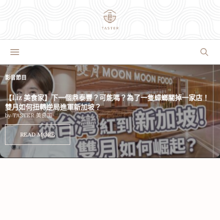
影音節目
【Liz 美食家】下一個鼎泰豐？可能嗎？為了一隻蟑螂關掉一家店！
雙月如何扭轉逆局進軍新加坡？
by
TASTER 美食加
READ MORE