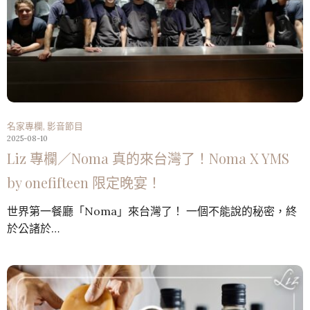
名家專欄
,
影音節目
2025-08-10
Liz 專欄／Noma 真的來台灣了！Noma X YMS
by onefifteen 限定晚宴！
世界第一餐廳「Noma」來台灣了！ 一個不能說的秘密，終
於公諸於…