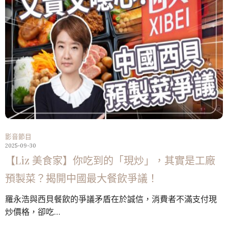
影音節目
2025-09-30
【Liz 美食家】你吃到的「現炒」，其實是工廠
預製菜？揭開中國最大餐飲爭議！
羅永浩與西貝餐飲的爭議矛盾在於誠信，消費者不滿支付現
炒價格，卻吃…