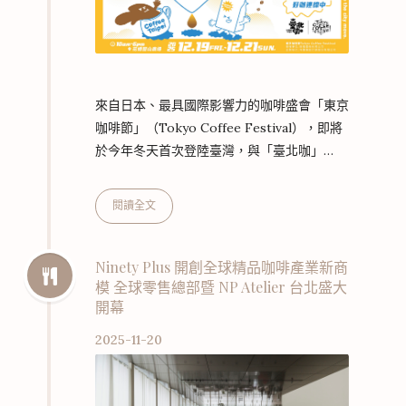
來自日本、最具國際影響力的咖啡盛會「東京
咖啡節」（Tokyo Coffee Festival），即將
於今年冬天首次登陸臺灣，與「臺北咖」
（Coffee Taipei）攜手打造一場兼具風格與
溫度的亞洲咖啡文化盛會！ 這場咖啡盛事將
閱讀全文
於 2025 年 12 月 19 日至 12 月 21 日 於花博
圓山廣場盛大登場，來自日本與臺灣的 40 家
熱門咖啡品牌齊聚，讓整座城市瀰漫著咖啡香
Ninety Plus 開創全球精品咖啡產業新商
模 全球零售總部暨 NP Atelier 台北盛大
氣，深度展現兩地咖啡文化的交融與碰撞。活
開幕
動入場門票即日起開賣，12 月 18 日前提供
「單日票」或「套票組合」兩種優惠！（…
2025-11-20