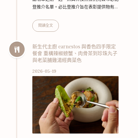
登推介名單。必比登推介旨在表彰提供物有所
值美食體驗的餐廳，在這些餐廳中，消費者可
以用適中的價格享受到非常優質的料理。
閱讀全文
2026 年，全臺共有 146 間餐廳獲得「必比登
推介」肯定，包括臺北 37 間、臺中 23 間、
臺南 30 間、高雄 21 間、新北市 18 間、新竹
新生代主廚 earnestos 與香色四手限定
餐會 重構辣椒螃蟹、肉骨茶到珍珠丸子
縣 10 間、新竹市 7 間。 在本次名單中，共有
與老菜脯雞湯經典菜色
13 間餐廳新入選為必比登推介，新入選的餐
廳中，更有超過八成提供的是廣受喜愛的臺灣
2026-05-19
在地美食與傳…