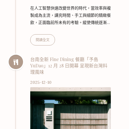
在人工智慧快速改變世界的時代，當效率與複
製成為主流，講究時間、手工與細節的精緻餐
飲，正面臨前所未有的考驗。縱使傳統逐漸消
逝、創意得以被快速模仿，新世代主廚依然相
信：料理是無法被演算邏輯取代的靈魂工藝，
閱讀全文
用餐的本質更不會在 AI 沖刷下失去意義。 連
年獲得米其林推薦的香色（Xiang Se）餐廳
主廚邱一中（Steve Chiu），將與受「500
台南全新 Fine Dining 餐廳「予島
YuDao」12 月 28 日開幕 呈現新台灣料
盤」肯定的新銳餐廳「earnestos」主廚卓均
理風味
仰（Ernest Toh）共同策劃四手餐會，以
「傳承與出新」為題，透過11道菜色，回望兩
2025-12-10
人從各自成長軌跡– 新…