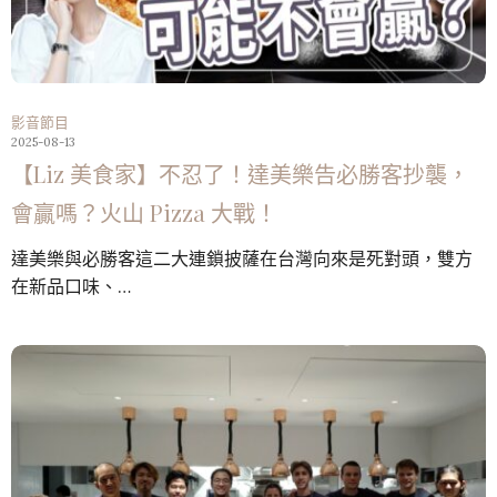
影音節目
2025-08-13
【Liz 美食家】不忍了！達美樂告必勝客抄襲，
會贏嗎？火山 Pizza 大戰！
達美樂與必勝客這二大連鎖披薩在台灣向來是死對頭，雙方
在新品口味、…