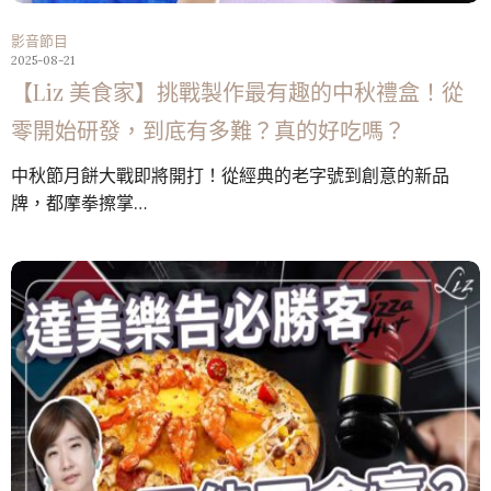
影音節目
2025-08-21
【Liz 美食家】挑戰製作最有趣的中秋禮盒！從
零開始研發，到底有多難？真的好吃嗎？
中秋節月餅大戰即將開打！從經典的老字號到創意的新品
牌，都摩拳擦掌…