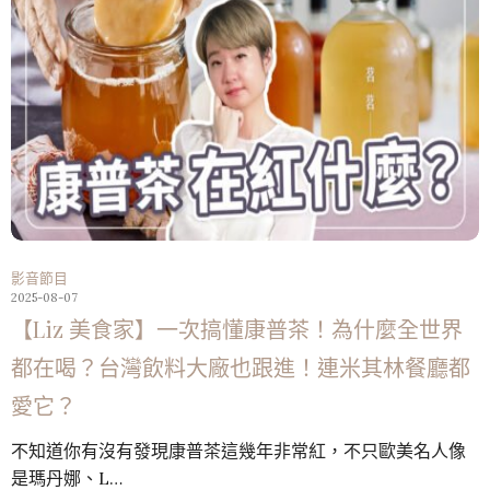
影音節目
2025-08-07
【Liz 美食家】一次搞懂康普茶！為什麼全世界
都在喝？台灣飲料大廠也跟進！連米其林餐廳都
愛它？
不知道你有沒有發現康普茶這幾年非常紅，不只歐美名人像
是瑪丹娜、L…