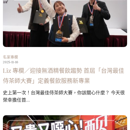
名家專欄
2025-11-16
Liz 專欄／迎接無酒精餐飲趨勢 首屆「台灣最佳
侍茶師大賽」定義餐飲服務新專業
史上第一次！台灣最佳侍茶師大賽，你該關心什麼？ 今天很
榮幸擔任首…