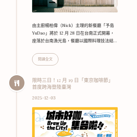
由主廚楊柏偉（Nick）主理的新餐廳「予島
YuDao」將於 12 月 28 日在台南正式開幕，
座落於台南漁光島，餐廳以國際料理技法結合
台灣在地食材，呈現島嶼風土的「新台灣料
理」。 「予島」於 12 月 3 日中午 12 點起開
閱讀全文
放線上訂位（連結）。Nick 主廚是土生土長
的台南人，熟悉漁光島這片擁有濃厚海洋記憶
的小島。他的料理之路從家鄉啟程，並拓展至
限時三日！12 月 19 日「東京咖啡節」
首度跨海登陸臺灣
國際。他曾赴法國深造，先後於普羅旺斯米其
林一星 La Bonne Étape 與馬賽米其林三星
2025-12-03
Le Petit Nice – Géra…