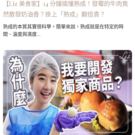
【Liz 美食家】14 分鐘搞懂熟成！發霉的牛肉竟
然散發奶油香？掛上「熟成」翻倍貴？
熟成的本質其實很科學。簡單來說，熟成就是在特定的時
間、溫度與濕度…