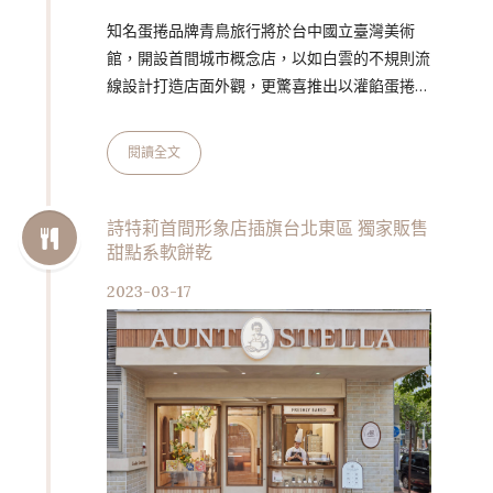
知名蛋捲品牌青鳥旅行將於台中國立臺灣美術
館，開設首間城市概念店，以如白雲的不規則流
線設計打造店面外觀，更驚喜推出以灌餡蛋捲延
伸的全新蛋捲霜淇淋；二樓空間設有「綠園道裡
的愛情海洋」主題展覽和蛋捲禮盒展售，兼具美
閱讀全文
食與藝術，即將帶給消費者五感新體驗，符合主
打概念「好吃的美術館」。 灌餡蛋捲創造全新
蛋捲霜淇淋 有別於傳統冰淇淋的餅乾甜筒，青
詩特莉首間形象店插旗台北東區 獨家販售
甜點系軟餅乾
鳥旅行堅持以灌餡蛋捲為基底，研發出可以現場
製作、擁有酥脆口感的甜筒比例，推出貨真價實
2023-03-17
的「蛋捲」霜淇淋，為霜淇淋風潮增添全新體
驗。概念店一樓蛋捲冰專賣區，採開放式櫃台，
…