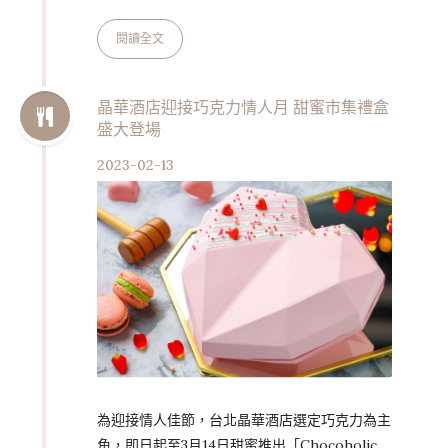
時尚感，館內串連旗下14個烘焙相關垂直與水平
品牌，構建起「全民麵包」的豐富樣態，並於烘
閱讀全文
焙展開展首日2月16日下午，舉辦展館開幕記者
會。 開幕活動中，統一集團宣告烘焙分眾新時
代來臨。由八大烘焙名師為三世代，打造上百款
晶華酒店迎接巧克力情人月 甜蜜市集禮盒
盛大登場
麵包新生活提案，滿足分眾分齡不同需求；同
時，台灣三大烘焙名匠文世成、吳寶春、曹志雄
2023-02-13
也重新聚首，共同發表為運動族群所研發、每份
20g 蛋白質含量的「ENER…
為迎接情人佳節，台北晶華酒店選定巧克力為主
角，即日起至3月14日甜蜜推出「Chocoholic