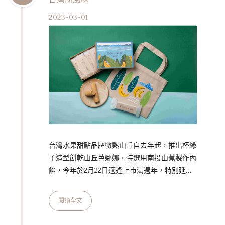
2022年米其林綠星餐廳殊榮。創辦人劉千瑞
2023-03-01
Jeffery 提到，蔬食飲食在台已蔚為風潮，小小
樹食藉推廣一週…
台灣水果甜點品牌微熱山丘自去年起，推出杯緣
子造型餅乾山丘芭娜娜，特選用南投山蕉製作內
餡，今年於2月22日適逢上市滿週年，特別延續
「開心『蕉』友 Have Fun 2gether」的核心概
念，攜手手工蛋捲品牌海邊走走，聯名推出蕉心
閱讀全文
愛餡蛋捲，將於初春限量上市。 南投山蕉仰賴
雨水灌溉與日夜溫差，緩慢孕育獨有濃郁香氣，