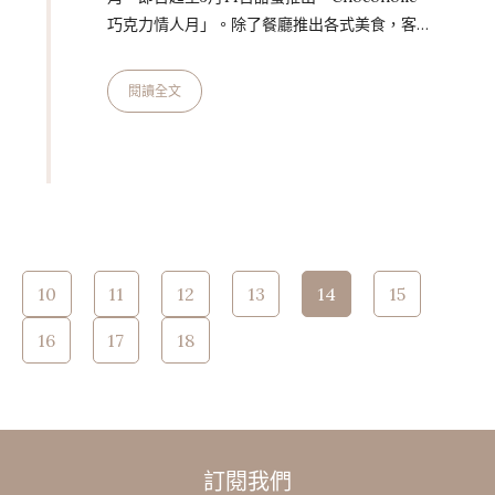
巧克力情人月」。除了餐廳推出各式美食，客房
規劃專屬住房專案外，更攜手海內外十數家名店
於一樓中庭打造繽紛「巧克力市集」，豐富的販
閱讀全文
售品項包括各式巧克力禮盒、美食，以及首次進
駐的台灣在地品牌林后可可，將販售可可黑金面
膜、可可脂潤唇膏及舒緩霜等周邊商品，讓巧克
力不只內服更可以外用，創造美好佳節時光。
市集攤位邀請義大利百年巧克力名店 Venchi、
使用天然食材製作冰淇淋的 BEBOP、美國知名
Page 14 of 67
百年糖果店 Se…
10
11
12
13
14
15
16
17
18
訂閱我們