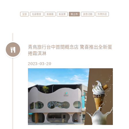
全部
名廚餐會
新開幕
新菜單
新上市
飲食活動
外帶外送
青鳥旅行台中首間概念店 驚喜推出全新蛋
捲霜淇淋
2023-03-20