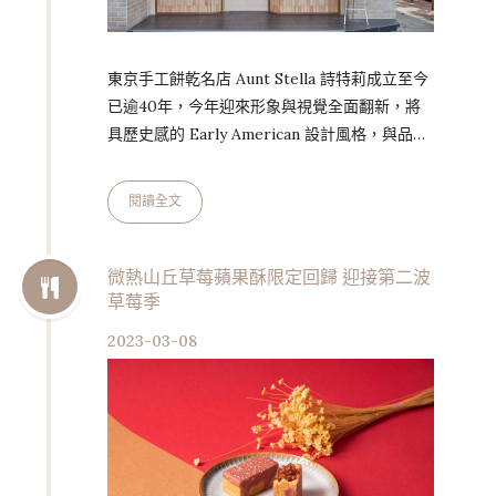
東京手工餅乾名店 Aunt Stella 詩特莉成立至今
已逾40年，今年迎來形象與視覺全面翻新，將
具歷史感的 Early American 設計風格，與品牌
經典木質元素及溫暖色系相結合，期許為喜愛品
牌的消費者，帶來一系列嶄新體驗。 歷時兩年
閱讀全文
悉心籌備，品牌首間街邊店 Aunt Stella 詩特莉
形象店 Cookie Concierge，即將打頭陣登場。
座落於台北東區，品牌形象店具四大亮點，包
微熱山丘草莓蘋果酥限定回歸 迎接第二波
草莓季
含：限定販售款酒漬櫻桃黑森林甜點系軟餅乾、
精品級獨立包廂婚約諮詢體驗、採用品牌翻新視
2023-03-08
覺設計之系列禮盒、由 …