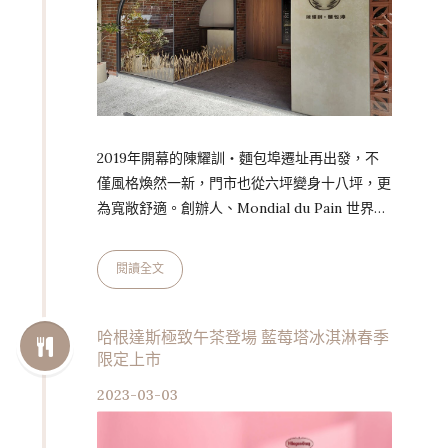
2019年開幕的陳耀訓・麵包埠遷址再出發，不
僅風格煥然一新，門市也從六坪變身十八坪，更
為寬敞舒適。創辦人、Mondial du Pain 世界麵
包大賽冠軍陳耀訓表示，過去麵包埠因有前店後
廠與研發室兩個作業空間，導致工作流程流失時
閱讀全文
間成本，加上旺季時得分隔兩處作業。他考量團
隊工作氣氛下，決議搬遷至台北敦化北路新址，
表示：「我喜歡團隊在同一空間一起做事。」
哈根達斯極致午茶登場 藍莓塔冰淇淋春季
限定上市
雖然原先舊店的基礎得打掉重來，但搬新家也是
個契機，讓陳耀訓對於理想麵包的形塑更清晰。
2023-03-03
2019年開店之初，他曾提出「跟著麵包去旅
行」，概念掀起新台式…