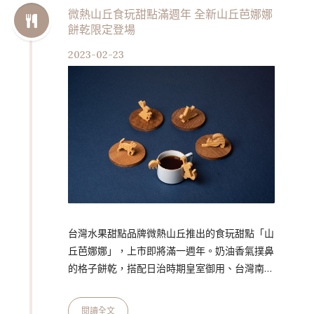
在日治時期被日本皇室指定為御用蕉。微熱山丘
微熱山丘食玩甜點滿週年 全新山丘芭娜娜
餅乾限定登場
以製作水果內餡的專業技術，將南投山蕉拌入可
可脂中，封存山蕉特殊的酸甜香氣，並與海邊走
2023-02-23
走在內餡風味上共同創作，將山蕉混和杏仁醬，
添入些許海鹽，讓甜味…
台灣水果甜點品牌微熱山丘推出的食玩甜點「山
丘芭娜娜」，上市即將滿一週年。奶油香氣撲鼻
的格子餅乾，搭配日治時期皇室御用、台灣南投
山蕉製成的山蕉可可脂內餡，以及水刀切割工法
打造出的杯緣子造型餅乾，讓該品項廣受粉絲喜
閱讀全文