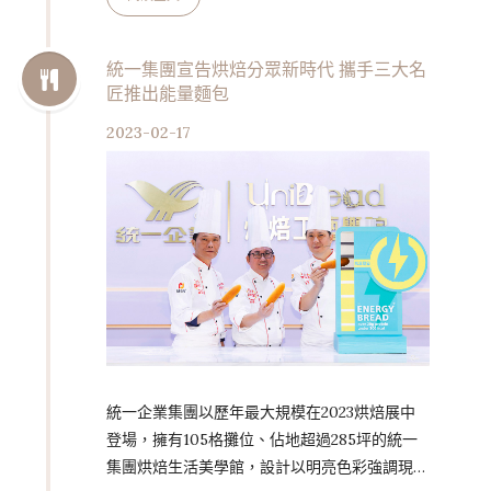
愛。微熱山丘於今年2月22日起，邀請粉絲共同
歡慶山丘芭娜娜一歲生日，推出2023年限定新
包裝與全新動物造型餅乾。 可可脂內餡與酥軟
統一集團宣告烘焙分眾新時代 攜手三大名
匠推出能量麵包
格子餅乾完美結合 為慶祝上市滿週年，山丘芭
娜娜在包裝、產品設計注入全新亮點。其中
2023-02-17
2023年限定精裝盒的插畫，描繪滿週歲的「小
猴」與貓、狗、兔、鳥等新朋友一齊慶生…
統一企業集團以歷年最大規模在2023烘焙展中
登場，擁有105格攤位、佔地超過285坪的統一
集團烘焙生活美學館，設計以明亮色彩強調現代