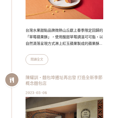
台灣水果甜點品牌微熱山丘獻上春季限定回歸的
「草莓蘋果酥」，使用酸甜草莓調溫可可脂，以
自然滴落呈現方式淋上紅玉蘋果製成的蘋果酥，
灑上碎花般的檸檬糖霜，揭開微熱山丘的春日草
莓季。 第二波草莓季 草莓蘋果酥限定回歸 2022
閱讀全文
年底受到暖冬氣候影響，草莓生長期有所延宕，
因此第一波草莓季時間相對短暫，草莓產量也較
少。隨著第二波草莓季到來，微熱山丘同步宣告
陳耀訓・麵包埠遷址再出發 打造全新季節
概念麵包店
草莓蘋果酥的初春限定回歸。經典奶油酥皮表
面，淋上粉紅色澤的法芙娜草莓調溫可可脂；牛
2023-03-08
皮紙精裝盒與限定布提袋同樣充滿春天氣息，以
色澤飽滿的蘋果紅、草青綠及春櫻粉…