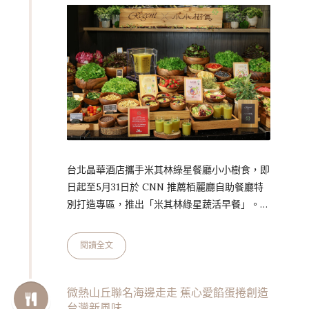
今年哈根達斯的春季限定甜點，將午茶饗宴概念
放入全新口味創作中。本次…
台北晶華酒店攜手米其林綠星餐廳小小樹食，即
日起至5月31日於 CNN 推薦栢麗廳自助餐廳特
別打造專區，推出「米其林綠星蔬活早餐」。由
小小樹食行政主廚徐兆麟 Tim 規畫多款特色蔬
食餐點，搭配擺滿芝麻葉、羽衣甘藍、彩色番茄
閱讀全文
等各式小農時蔬，可供消費者無限享用，打造國
際級健康早餐。栢麗廳早餐供應時間為早上七點
至十點、價格為每人 NT$ 880。 小小樹食以強
微熱山丘聯名海邊走走 蕉心愛餡蛋捲創造
台灣新風味
調「真食物」、講究食材來源等理念，奪得