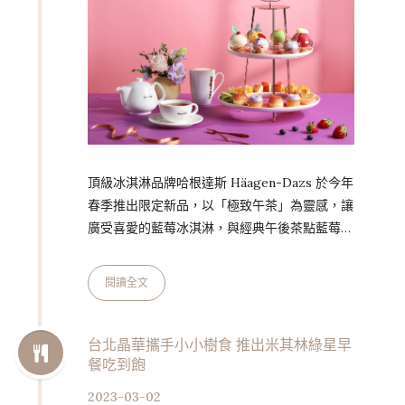
頂級冰淇淋品牌哈根達斯 Häagen-Dazs 於今年
春季推出限定新品，以「極致午茶」為靈感，讓
廣受喜愛的藍莓冰淇淋，與經典午後茶點藍莓塔
驚喜相遇，可口濃郁冰淇淋中能嚐到鬆酥塔皮與
酸甜藍莓果醬，將春日感受集結在多層次美味體
閱讀全文
驗中。此外，門市也同步推出春日午茶與迪士尼
公主歡聚派對組、熊抱哥造型冰淇淋蛋糕，打造
從日常品味、專屬享受到歡聚慶祝時刻一應俱全
台北晶華攜手小小樹食 推出米其林綠星早
餐吃到飽
的春日極致午茶，慶祝美好春季到來。 春日享
受第一重 冰淇淋與藍莓塔相遇 時序進入三月，
2023-03-02