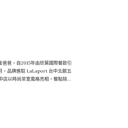
蒂娜法式餐廳與 THOMAS. 簡法
h 金爸爸，自2015年由欣葉國際餐飲引
品牌進駐 LaLaport 台中北館五
中店以時尚茶室風格亮相，餐點除延
叻沙等，也推出多款大馬當地象徵族群
爸同時規劃開幕週歡聚活動，加入欣
，於5月17至31日期間來店消費，只要滿
卡乙張，最大獎有機會能獲得金爸爸