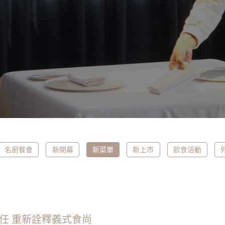
名廚餐會
新開幕
新菜單
新上市
飲食活動
新上任 重新詮釋義式食尚