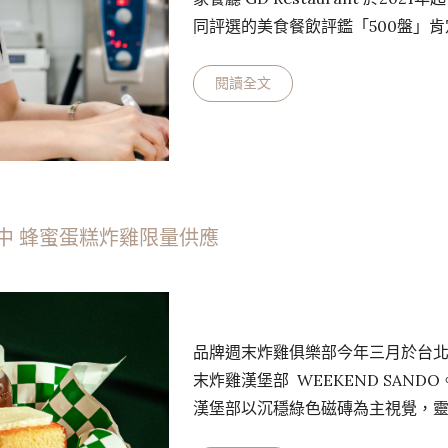
同評選的美食餐飲評鑑「500盤」肯
Yen 帶領原班團隊於去年11月正式更名為
「Rifiorire」中重新綻放、再開
閱讀全文
即再生，代表持續不斷的成長。跳
合倫敦、巴黎與台灣在地的養分，佐
中 蜂蜜蛋糕炸雞限量供應
品牌週末炸雞俱樂部今年三月於台
末炸雞漢堡部 WEEKEND SAN
漢堡部以沉穩綠色磁磚為主視覺，
面對面吧台則參照倫敦 PUB，酒