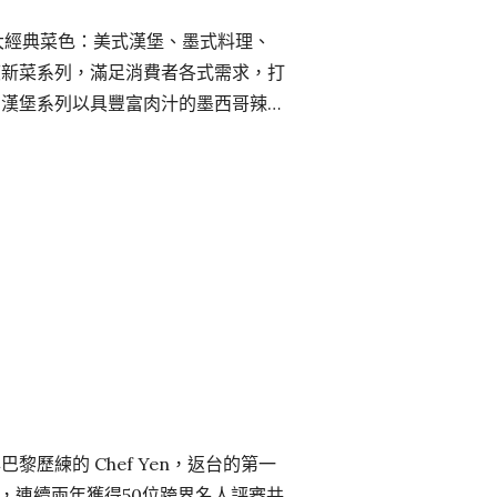
招牌四大經典菜色：美式漢堡、墨式料理、
度新菜系列，滿足消費者各式需求，打
。漢堡系列以具豐富肉汁的墨西哥辣椒
搭配酥炸脆薯口口都滿足；限定版菜色
墨西哥薄餅，展現最地道墨式料理，本
到來，Chili’s 運用經典瑪格麗特
出凡姓名中有「瑪、格、麗、特」任一
…
歷練的 Chef Yen，返台的第一
021年起，連續兩年獲得50位跨界名人評審共