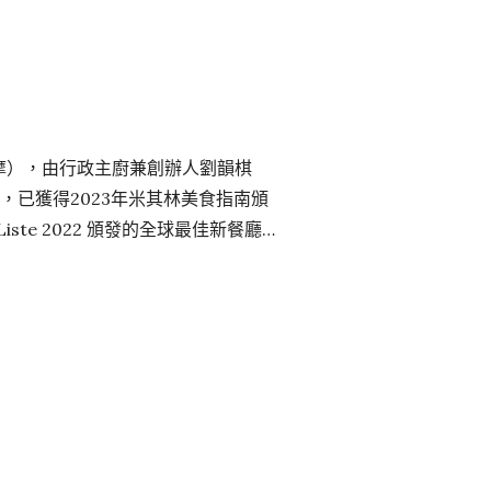
（摩），由行政主廚兼創辦人劉韻棋
 個月，已獲得2023年米其林美食指南頒
iste 2022 頒發的全球最佳新餐廳大
ORA 特別推出由香港新任主廚蔡明
腐，製成全新「豆品之味」菜單。每道
選的食材，以減少食物浪費為目標，儘
之味菜單 MORA 全新豆品之味菜