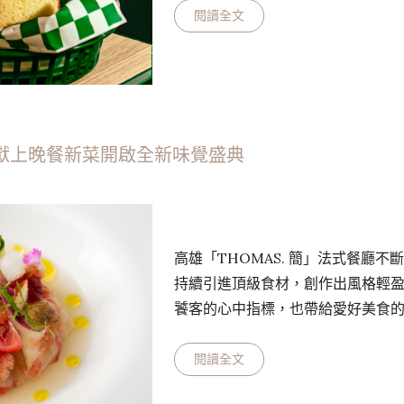
也將供應台北俱樂部最熱門的炸雞
閱讀全文
雞、青龍炸雞堡、GREEN BOX
1:00。 堅持新鮮 創造極致炸雞 週
炸雞最重要的元素，我…
廳 獻上晚餐新菜開啟全新味覺盛典
高雄「THOMAS. 簡」法式餐廳
持續引進頂級食材，創作出風格輕盈的新法
饕客的心中指標，也帶給愛好美食
推出的新晚餐菜單，由廚藝總監簡
秉持對料理的熱情與創意思維，將
閱讀全文
理中，呈現出不僅僅是美食，更是藝術