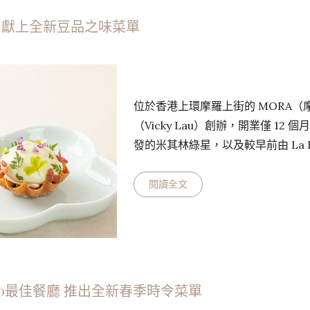
星 獻上全新豆品之味菜單
位於香港上環摩羅上街的 MORA
（Vicky Lau）創辦，開業僅 12
發的米其林綠星，以及較早前由 La L
獎。 為慶祝首奪米其林綠色殊榮，M
輝主理、採用自家製大豆製品和豆
閱讀全文
菜餚皆以大豆為基礎，配上精心挑
可能減少碳足跡。 MORA 全新豆品
單，將…
洲50最佳餐廳 推出全新春季時令菜單