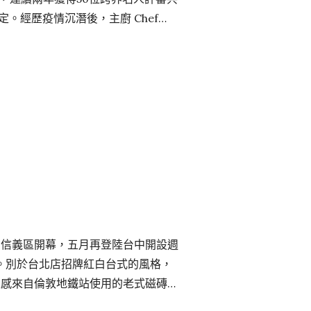
定。經歷疫情沉潛後，主廚 Chef
 Restaurant Re-，取義大利文
花之意；三年後的重新出發，「Re-」意
脫純粹義大利菜式，集結原有的義魂融
以日本的隱味，自在…
北信義區開幕，五月再登陸台中開設週
DO。別於台北店招牌紅白台式的風格，
靈感來自倫敦地鐵站使用的老式磁磚；
保將在吧台後為顧客準備炸物。漢堡部