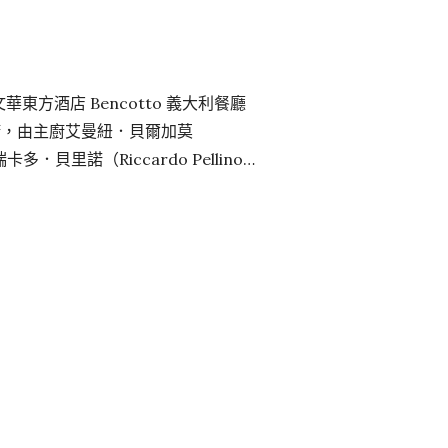
東方酒店 Bencotto 義大利餐廳
廚，由主廚艾曼紐．貝爾加莫
卡多．貝里諾（Riccardo Pellino）
立絕佳默契的兩位廚房「義」術家，擁
澳洲與紐西蘭多間「廚師帽」餐廳以
則有法國米其林餐廳的資歷。兩人首次
出全新菜單，以細膩的烹調手法與充滿