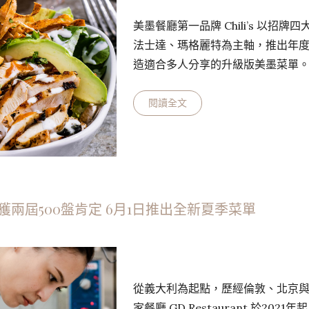
美墨餐廳第一品牌 Chili’s 以
法士達、瑪格麗特為主軸，推出年
造適合多人分享的升級版美墨菜單
起司醬漢堡、嘴秘制脆雞堡領銜，
什錦海鮮法士達，以三種海鮮搭配
閱讀全文
次也升級進入全新菜單。 此外因應盛夏
為基底首創雪沙系列特調，加碼推
個字，即可享有經典瑪格麗特雪沙半
 團隊連獲兩屆500盤肯定 6月1日推出全新夏季菜單
從義大利為起點，歷經倫敦、北京與巴黎
家餐廳 GD Restaurant 於2