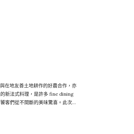
漢堡、炸雞、酒飲，包含：麻辣鍋炸
 等，營業時間加開週一，並且延長至深夜
末炸雞俱樂部主廚 JEEK 説：「雞肉是
不斷與在地友善土地耕作的好農合作，亦
式料理，是許多 fine dining
的饕客們從不間斷的美味驚喜。此次新
天才師傅與新任主廚吳柏翰攜手創作，
台灣季節食材的靈魂滋味融入每一道料
饗宴。 吳柏翰主廚（Gary）擁有