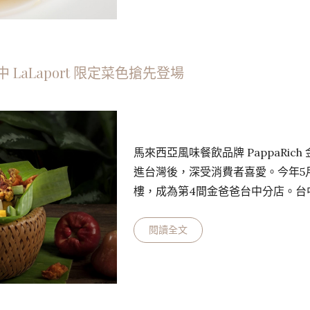
法、義料理18年的深厚基底，歷任帕莎
式餐廳資深副主廚，曾…
LaLaport 限定菜色搶先登場
馬來西亞風味餐飲品牌 PappaRic
進台灣後，深受消費者喜愛。今年5月，
樓，成為第4間金爸爸台中分店。台
續馬來西亞代表美食椰漿飯、咖哩
融合的特色料理及獨家新品。 金爸
閱讀全文
葉 Line 好友後，綁定註冊成會員
NT$ 800就可領取限量電子刮刮
LaLa…