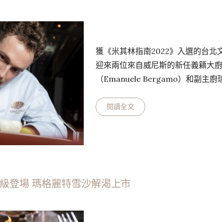
獲《米其林指南2022》入選的台北文華
迎來兩位來自威尼斯的新任義籍大
（Emanuele Bergamo）和副主廚瑞
駐店掌廚。曾於五星酒店搭檔，建
有深厚的廚藝「食」力 。艾曼紐在
閱讀全文
及西班牙米其林餐廳歷練，瑞卡多
踏上亞洲版圖，將自即日起攜手推
藝術美感的摩登擺盤…
新菜升級登場 瑪格麗特雪沙解渴上市