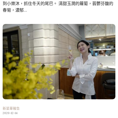
到小樂沐，抓住冬天的尾巴。 清甜玉潤的蘿蔔，蓊鬱芬馥的
春菊，濃郁…
新菜單報告
2020-12-14