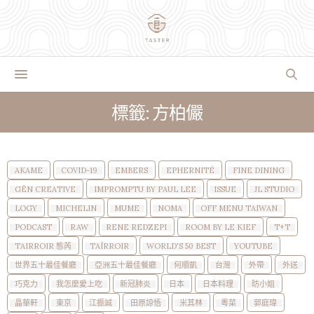
標籤: 方柏儼
AKAME
COVID-19
EMBERS
EPHERNITÉ
FINE DINING
GĒN CREATIVE
IMPROMPTU BY PAUL LEE
ISSUE
JL STUDIO
LOGY
MICHELIN
MUME
NOMA
OFF MENU TAIWAN
PODCAST
RAW
RENE REDZEPI
ROOM BY LE KIEF
T+T
TAIRROIR 態芮
TAÏRROIR
WORLD'S 50 BEST
YOUTUBE
世界五十最佳餐廳
亞洲五十最佳餐廳
何順凱
台灣
外帶
外送
巧克力
我怎麼愛上吃
新冠肺炎
日本
日本料理
昉小姐
晶華軒
東京
江振誠
田原諒悟
米其林
粵菜
郭庭瑋