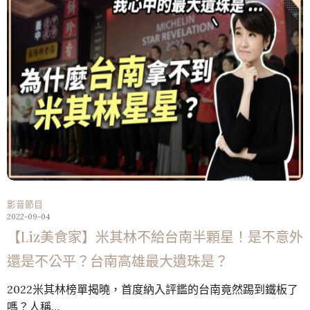
影音節目
2022-09-04
【Liz美食家】米其林不給台南半顆星！是不意外
還是不公平？台南高雄最大遺珠是？
2022米其林榜單揭曉，首度納入評鑑的台南竟然踢到鐵板了
嗎？人稱…