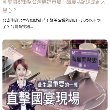
乳零關稅衝擊台灣鮮奶市場！酪農活該還是商人
黑心？
台南牛肉湯生存倒數計時！鮮美彈嫩的肉肉，以後吃不到
了？台灣畜牧場…