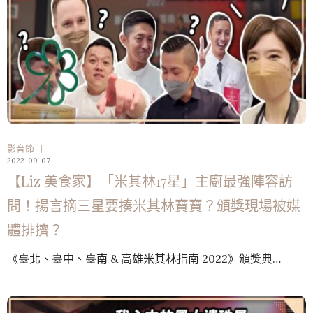
影音節目
2022-09-07
【Liz 美食家】「米其林17星」主廚最強陣容訪
問！揚言摘三星要揍米其林寶寶？頒獎現場被媒
體排擠？
《臺北、臺中、臺南 & 高雄米其林指南 2022》頒獎典…