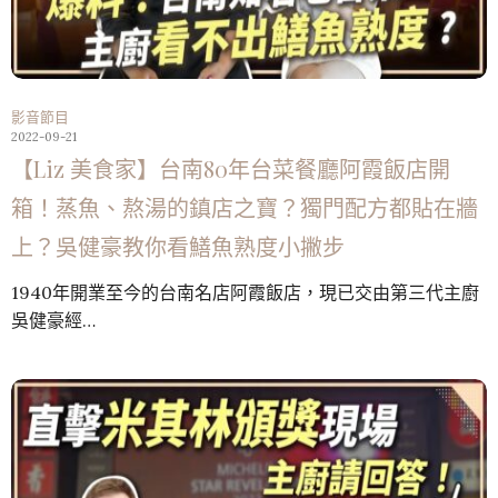
影音節目
2022-09-21
【Liz 美食家】台南80年台菜餐廳阿霞飯店開
箱！蒸魚、熬湯的鎮店之寶？獨門配方都貼在牆
上？吳健豪教你看鱔魚熟度小撇步
1940年開業至今的台南名店阿霞飯店，現已交由第三代主廚
吳健豪經…