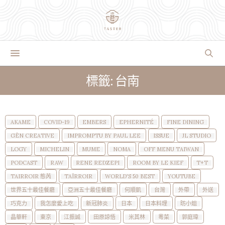
標籤: 台南
AKAME
COVID-19
EMBERS
EPHERNITÉ
FINE DINING
GĒN CREATIVE
IMPROMPTU BY PAUL LEE
ISSUE
JL STUDIO
LOGY
MICHELIN
MUME
NOMA
OFF MENU TAIWAN
PODCAST
RAW
RENE REDZEPI
ROOM BY LE KIEF
T+T
TAIRROIR 態芮
TAÏRROIR
WORLD'S 50 BEST
YOUTUBE
世界五十最佳餐廳
亞洲五十最佳餐廳
何順凱
台灣
外帶
外送
巧克力
我怎麼愛上吃
新冠肺炎
日本
日本料理
昉小姐
晶華軒
東京
江振誠
田原諒悟
米其林
粵菜
郭庭瑋