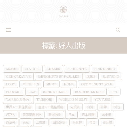
標籤: 好人出版
AKAME
COVID-19
EMBERS
EPHERNITÉ
FINE DINING
GĒN CREATIVE
IMPROMPTU BY PAUL LEE
ISSUE
JL STUDIO
LOGY
MICHELIN
MUME
NOMA
OFF MENU TAIWAN
PODCAST
RAW
RENE REDZEPI
ROOM BY LE KIEF
T+T
TAIRROIR 態芮
TAÏRROIR
WORLD'S 50 BEST
YOUTUBE
世界五十最佳餐廳
亞洲五十最佳餐廳
何順凱
台灣
外帶
外送
巧克力
我怎麼愛上吃
新冠肺炎
日本
日本料理
昉小姐
晶華軒
東京
江振誠
田原諒悟
米其林
粵菜
郭庭瑋