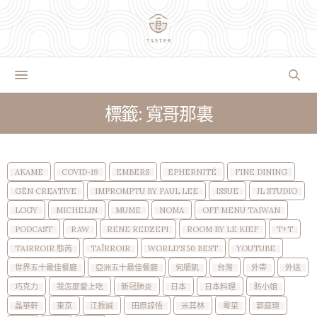
標籤: 寬哥那裏
AKAME
COVID-19
EMBERS
EPHERNITÉ
FINE DINING
GĒN CREATIVE
IMPROMPTU BY PAUL LEE
ISSUE
JL STUDIO
LOGY
MICHELIN
MUME
NOMA
OFF MENU TAIWAN
PODCAST
RAW
RENE REDZEPI
ROOM BY LE KIEF
T+T
TAIRROIR 態芮
TAÏRROIR
WORLD'S 50 BEST
YOUTUBE
世界五十最佳餐廳
亞洲五十最佳餐廳
何順凱
台灣
外帶
外送
巧克力
我怎麼愛上吃
新冠肺炎
日本
日本料理
昉小姐
晶華軒
東京
江振誠
田原諒悟
米其林
粵菜
郭庭瑋