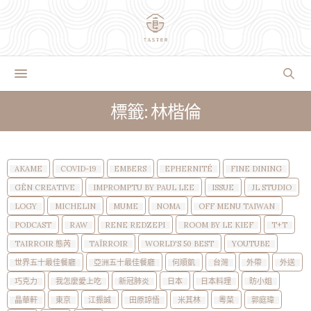
標籤: 林楷倫
AKAME
COVID-19
EMBERS
EPHERNITÉ
FINE DINING
GĒN CREATIVE
IMPROMPTU BY PAUL LEE
ISSUE
JL STUDIO
LOGY
MICHELIN
MUME
NOMA
OFF MENU TAIWAN
PODCAST
RAW
RENE REDZEPI
ROOM BY LE KIEF
T+T
TAIRROIR 態芮
TAÏRROIR
WORLD'S 50 BEST
YOUTUBE
世界五十最佳餐廳
亞洲五十最佳餐廳
何順凱
台灣
外帶
外送
巧克力
我怎麼愛上吃
新冠肺炎
日本
日本料理
昉小姐
晶華軒
東京
江振誠
田原諒悟
米其林
粵菜
郭庭瑋