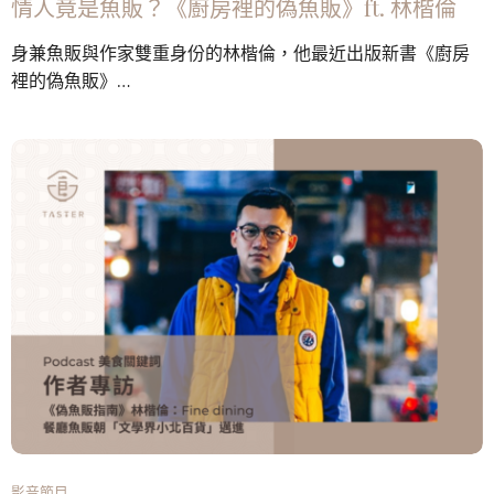
情人竟是魚販？《廚房裡的偽魚販》ft. 林楷倫
身兼魚販與作家雙重身份的林楷倫，他最近出版新書《廚房
裡的偽魚販》…
影音節目