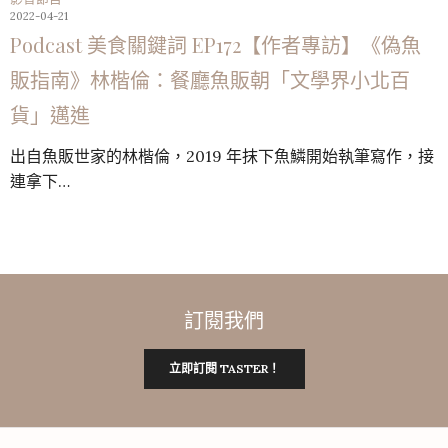
2022-04-21
Podcast 美食關鍵詞 EP172【作者專訪】《偽魚
販指南》林楷倫：餐廳魚販朝「文學界小北百
貨」邁進
出自魚販世家的林楷倫，2019 年抹下魚鱗開始執筆寫作，接
連拿下…
訂閱我們
立即訂閱 TASTER！