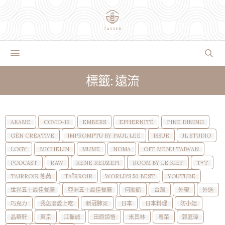
標籤: 遠流
AKAME
COVID-19
EMBERS
EPHERNITÉ
FINE DINING
GĒN CREATIVE
IMPROMPTU BY PAUL LEE
ISSUE
JL STUDIO
LOGY
MICHELIN
MUME
NOMA
OFF MENU TAIWAN
PODCAST
RAW
RENE REDZEPI
ROOM BY LE KIEF
T+T
TAIRROIR 態芮
TAÏRROIR
WORLD'S 50 BEST
YOUTUBE
世界五十最佳餐廳
亞洲五十最佳餐廳
何順凱
台灣
外帶
外送
巧克力
我怎麼愛上吃
新冠肺炎
日本
日本料理
昉小姐
晶華軒
東京
江振誠
田原諒悟
米其林
粵菜
郭庭瑋