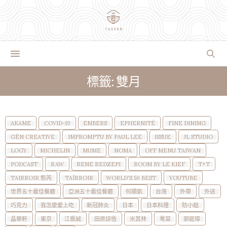
標籤: 雙月
AKAME
COVID-19
EMBERS
EPHERNITÉ
FINE DINING
GĒN CREATIVE
IMPROMPTU BY PAUL LEE
ISSUE
JL STUDIO
LOGY
MICHELIN
MUME
NOMA
OFF MENU TAIWAN
PODCAST
RAW
RENE REDZEPI
ROOM BY LE KIEF
T+T
TAIRROIR 態芮
TAÏRROIR
WORLD'S 50 BEST
YOUTUBE
世界五十最佳餐廳
亞洲五十最佳餐廳
何順凱
台灣
外帶
外送
巧克力
我怎麼愛上吃
新冠肺炎
日本
日本料理
昉小姐
晶華軒
東京
江振誠
田原諒悟
米其林
粵菜
郭庭瑋