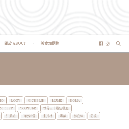
關於 ABOUT
美食加選物
IO
LOGY
MICHELIN
MUME
NOMA
50 BEST
YOUTUBE
世界五十最佳餐廳
江振誠
田原諒悟
米其林
粵菜
郭庭瑋
防疫