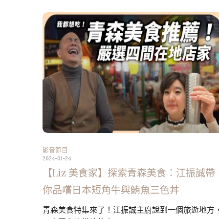
影音節目
2024-01-24
【Liz 美食家】探索青森美食：江振誠帶
你品嚐日本短角牛與鮪魚三色丼
青森美食特集來了！江振誠主廚說到一個旅遊地方