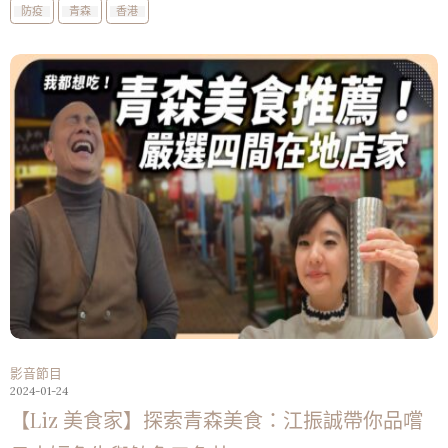
防疫
青森
香港
影音節目
2024-01-24
【Liz 美食家】探索青森美食：江振誠帶你品嚐