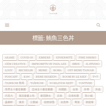
標籤: 鮪魚三色丼
AKAME
COVID-19
EMBERS
EPHERNITÉ
FINE DINING
GĒN CREATIVE
IMPROMPTU BY PAUL LEE
ISSUE
JL STUDIO
LOGY
MICHELIN
MUME
NOMA
OFF MENU TAIWAN
PODCAST
RAW
RENE REDZEPI
ROOM BY LE KIEF
T+T
TAIRROIR 態芮
TAÏRROIR
WORLD'S 50 BEST
YOUTUBE
世界五十最佳餐廳
亞洲五十最佳餐廳
何順凱
台灣
外帶
外送
巧克力
我怎麼愛上吃
新冠肺炎
日本
日本料理
昉小姐
晶華軒
東京
江振誠
田原諒悟
米其林
粵菜
郭庭瑋