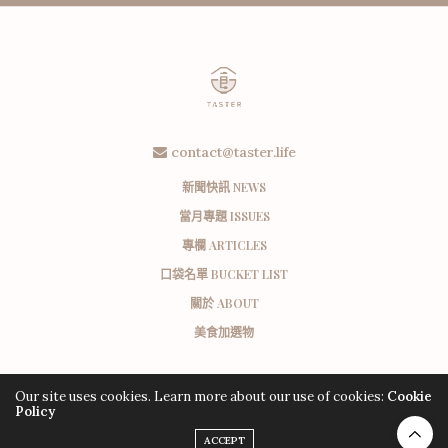
contact@taster.life
新聞快訊 NEWS
當月專題 ISSUES
專欄 ARTICLES
口袋名單 BUCKET LIST
關於 ABOUT
美食加選物
Our site uses cookies. Learn more about our use of cookies:
Cookie
Policy
ACCEPT