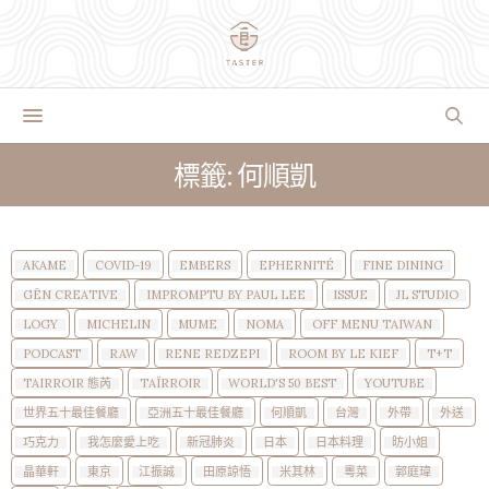
標籤: 何順凱
AKAME
COVID-19
EMBERS
EPHERNITÉ
FINE DINING
GĒN CREATIVE
IMPROMPTU BY PAUL LEE
ISSUE
JL STUDIO
LOGY
MICHELIN
MUME
NOMA
OFF MENU TAIWAN
PODCAST
RAW
RENE REDZEPI
ROOM BY LE KIEF
T+T
TAIRROIR 態芮
TAÏRROIR
WORLD'S 50 BEST
YOUTUBE
世界五十最佳餐廳
亞洲五十最佳餐廳
何順凱
台灣
外帶
外送
巧克力
我怎麼愛上吃
新冠肺炎
日本
日本料理
昉小姐
晶華軒
東京
江振誠
田原諒悟
米其林
粵菜
郭庭瑋