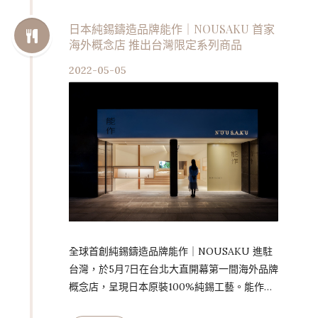
挑戰全台嗜辣老饕挑剔的味蕾。 嗜辣獨享餐 想
吃就出發 豆府餐飲集團董事長吳柏勳表示，台
日本純錫鑄造品牌能作｜NOUSAKU 首家
海外概念店 推出台灣限定系列商品
灣喜歡吃辣的消費者很多，相較於其他麻辣鍋
店，我們更想為消費者打造一個，吃麻辣味不用
2022-05-05
再呼朋引伴，因為阿達師五星麵舖貼心打造「一
人獨享的五星麻辣味」，讓你想吃就出…
全球首創純錫鑄造品牌能作｜NOUSAKU 進駐
台灣，於5月7日在台北大直開幕第一間海外品牌
概念店，呈現日本原裝100%純錫工藝。能作在
2003年成為世界第一個用100%純錫鑄造精品的