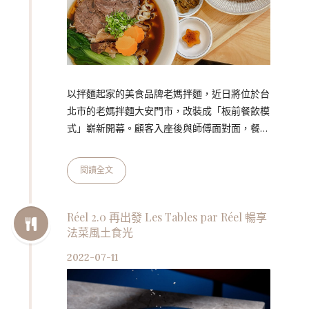
以拌麵起家的美食品牌老媽拌麵，近日將位於台
北市的老媽拌麵大安門市，改裝成「板前餐飲模
式」嶄新開幕。顧客入座後與師傅面對面，餐點
現點現做，看得見食材的新鮮安全；拉近距離的
貼心服務，更能提升用餐體驗的溫度。 板前餐
閱讀全文
飲模式適用於小坪數店鋪，不但易於風險控管與
業態彈性調整，營收面更能發揮高輪轉、高回收
特性。餐飲事業董事長特助孔姵涵表示：「錸德
Réel 2.0 再出發 Les Tables par Réel 暢享
法菜風土食光
想打造一系列讓大家內用安心、外帶方便的『板
前美食專門店』，把關食材與體驗，隨時因應疫
2022-07-11
情變化，為消費者做出合宜的調整。在堅守餐飲
現場的同時，逐步實踐小型連鎖餐飲品牌佈…