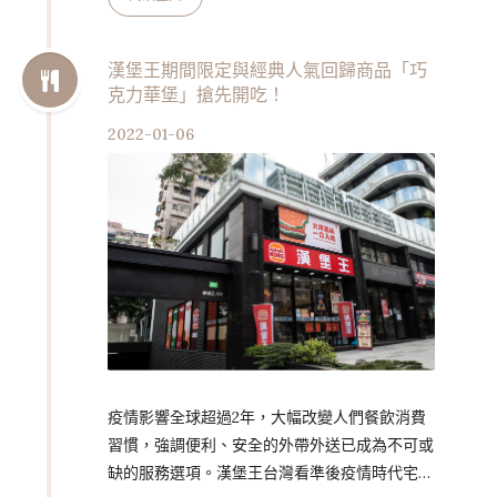
「Curious 蔬食情人‧一泊二食」美食假期，3
月14日前入住晶華酒店精緻客房兩天一夜，可於
「CURIOUS」享用六杯特製調酒以及浪漫蔬食
漢堡王期間限定與經典人氣回歸商品「巧
克力華堡」搶先開吃！
晚餐兩客，每房NT$ 9,999起。官網訂房加購高
鐵車票享8折優惠，專案適用「振興五倍券」、
2022-01-06
「國旅券」及「台北熊好券」折抵，詳情請洽官
網或…
疫情影響全球超過2年，大幅改變人們餐飲消費
習慣，強調便利、安全的外帶外送已成為不可或
缺的服務選項。漢堡王台灣看準後疫情時代宅食