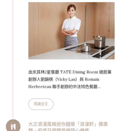
數據。在著手信義誠品店…
由米其林2星餐廳 TATE Dining Room 總廚兼
創辦人劉韻棋（Vicky Lau）與 Romain
Herbreteau 聯手創辦的中法特色餐廳
MORA（摩），由主廚 Percy Ho 掌舵，共設
28個座位，於香港上環充滿懷舊及文化氣息的摩
閱讀全文
羅上街開幕。「摩」一字有「質感」的意思，將
MORA 與香港引人入勝的歷史聯繫起來，而菜
單上的美食亦以此為靈感，為客人帶來香港烹飪
大正浪漫風格迷你麵屋「浪漫軒」擔擔
麵、麻婆豆腐麵質樸舒心療癒
文化上最歷史悠久的菜式之一「大豆美食」。