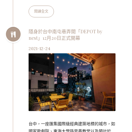
需求，獨步全球率先宣布推出2.0外帶外送特色
店「火烤美味專賣店」林口文化店、宜蘭羅東興
閱讀全文
東店即日正式營運。漢堡王「火烤美味專賣店」
專賣火烤類與期間限定商品，首波獻上驚豔全球
的台南限定「巧克力華堡」，北部消費者不用再
隱身於台中南屯巷弄間「DEPOT by
nest」12月20日正式開幕
敲碗期待！兩店新開幕期間祭出多重限時優惠，
歡迎久候漢堡王的朋友們盡情將風靡全球「火烤
2021-12-24
美味」帶回家！ 台灣漢堡王表示：「後疫情時
代漢堡王台灣將更靈活彈性布局市場，領…
台中，一座匯集國際級經典建築地標的城市，如
國家歌劇院、東海大學路思義教堂以及預計於