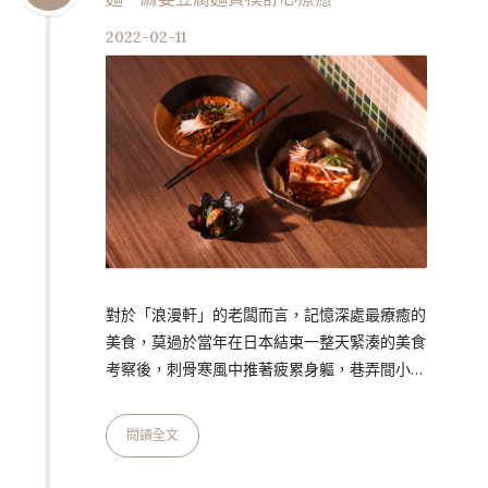
試營運期間，MORA 推出「CHARACTERS OF
2022-02-11
SOY」的 tast…
對於「浪漫軒」的老闆而言，記憶深處最療癒的
美食，莫過於當年在日本結束一整天緊湊的美食
考察後，刺骨寒風中推著疲累身軀，巷弄間小店
的那一碗日式擔擔麵，紅油熱湯暖呼入口，滿是
芝麻濃郁馨香，舒心滿足！日本大正時期（西元
閱讀全文
1912年～1926年）受到歐洲浪漫主義影響，注重
內在情感表達，感性自由思潮與傳統文化共存融