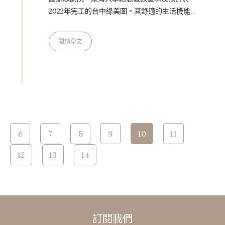
2022年完工的台中綠美圖。其舒適的生活機能
與較少降雨的晴朗天氣，使得台中連續5年蟬聯
宜居城市之冠。其中位於台中市西南方的南屯
閱讀全文
區，是台中最早開發的地區，早期為農業聚落，
今日則轉型為商業區。附近許多老屋經過巧手改
造，形成與河川、樹蔭、光影共生的秘境店家，
走訪這一帶巷弄間處處充滿驚喜。2021年12月中
旬，一棟充滿 LOFT 設計美學的選物店
DEPOT by nest 在此誕生！ DEPOT by nest
Page 10 of 18
是已經有…
6
7
8
9
10
11
12
13
14
訂閱我們