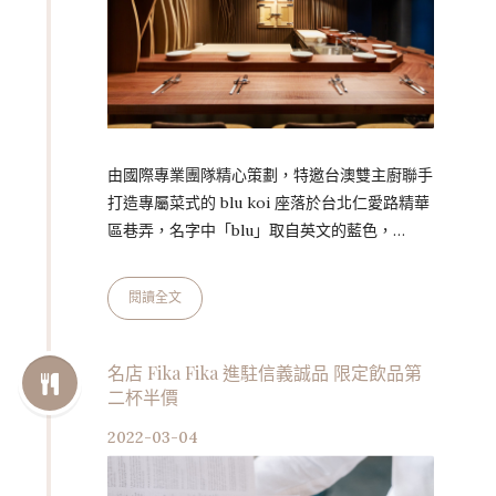
由國際專業團隊精心策劃，特邀台澳雙主廚聯手
打造專屬菜式的 blu koi 座落於台北仁愛路精華
區巷弄，名字中「blu」取自英文的藍色，
「koi」則為日語的「錦鯉」之意，由命名即可
看出 Patrick Dang 與 Terry Lee 兩位主廚不
閱讀全文
同的專業背景與所長，以及強強聯手下令人萬分
期待的精彩火花。 重金禮聘雙主廚同台獻藝 餐
廳主廚之一的 Patrick Dang 經歷豐富。在香港
名店 Fika Fika 進駐信義誠品 限定飲品第
二杯半價
出生並於澳洲成長的他，足跡遍布半個地球，曾
擔任過香港、上海、墨西哥、澳洲、美國等多國
2022-03-04
知名餐廳的主廚與顧問。對他而言…