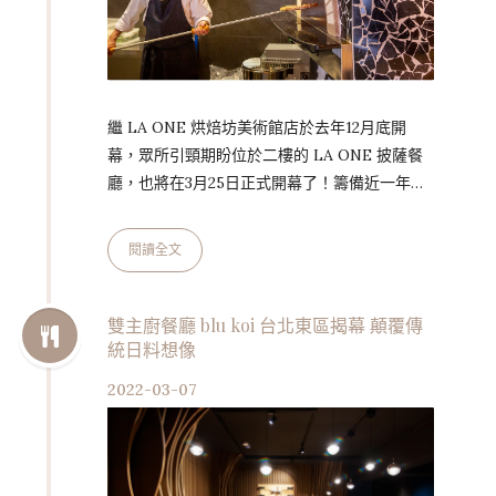
繼 LA ONE 烘焙坊美術館店於去年12月底開
幕，眾所引頸期盼位於二樓的 LA ONE 披薩餐
廳，也將在3月25日正式開幕了！籌備近一年，
以義式生活飲食風格出發、全新的 LA ONE
Pizza，是媒體讚譽「法餐南霸天」簡天才師傅
閱讀全文
在高雄的第四家餐廳！有別於 THOMAS
CHIEN 法式餐廳的 fine dining，或是 LA ONE
咖啡輕食、LA ONE 歐陸廚房以歐陸料理為主，
雙主廚餐廳 blu koi 台北東區揭幕 顛覆傳
統日料想像
LA ONE Pizza 將帶來義大利人樂天開朗活在當
下懂吃懂生活的飲食美學風格，除了主推義式豹
2022-03-07
紋披薩之外，更…