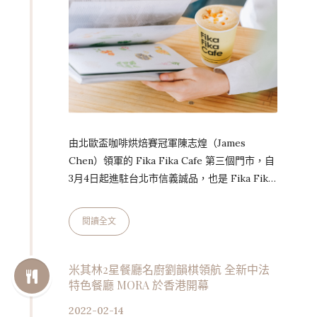
由北歐盃咖啡烘焙賽冠軍陳志煌（James
Chen）領軍的 Fika Fika Cafe 第三個門市，自
3月4日起進駐台北市信義誠品，也是 Fika Fika
Cafe 在信義區的第二個據點。陳志煌表示，信
義商圈幅員廣闊，除了逛街看電影從事娛樂活動
閱讀全文
的人潮外，也有不少上班族。看到市政府捷運站
附近上班族對於一杯好咖啡的強勁需求，於是決
定進駐信義誠品。 過往，Fika Fika Cafe 在伊
米其林2星餐廳名廚劉韻棋領航 全新中法
特色餐廳 MORA 於香港開幕
通創始店累積不少死忠的上班族顧客，自2012年
起，至今邁入第十年，自然也有足夠的消費者大
2022-02-14