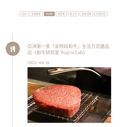
全部
名廚餐會
新開幕
新菜單
新上市
飲食活動
外帶外送
亞洲第一家「全時段和牛」生活方式選品
店《和牛研究室 Wagyu Lab》
2022-04-15