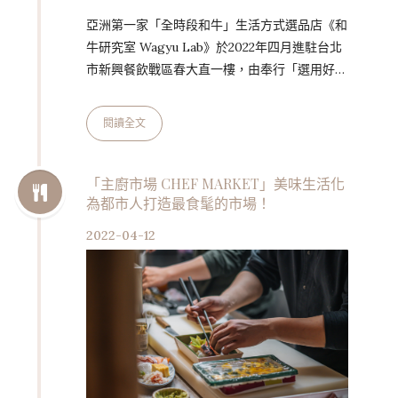
亞洲第一家「全時段和牛」生活方式選品店《和
牛研究室 Wagyu Lab》於2022年四月進駐台北
市新興餐飲戰區春大直一樓，由奉行「選用好食
材是一種信仰」、多年來專營日本食材進口的苗
林行創立，《和牛研究室 Wagyu Lab》全區分
閱讀全文
為小超市、酒吧、肉舖分切室三區域，以推廣和
⽜⽂化為⽬標，提供專業分切、貼體包裝、料理
包販售，以及由廚房團隊研究延伸的美味和⽜料
「主廚市場 CHEF MARKET」美味生活化
為都市人打造最食髦的市場！
理。 苗林行負責人林瓊書表示：「我們秉持研
究精神，從和牛的肉質、分切、烹調方式等，將
2022-04-12
可能性以現做佳餚與料理包與消費者分享，期待
透過實作結果和完整…