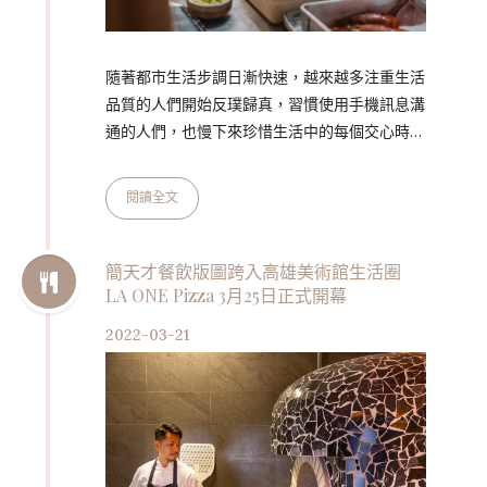
隨著都市生活步調日漸快速，越來越多注重生活
品質的人們開始反璞歸真，習慣使用手機訊息溝
通的人們，也慢下來珍惜生活中的每個交心時
刻，更加重視人跟人之間珍貴的實體分享與感
受。座落於米其林一條街的春大直全新開幕的
閱讀全文
「主廚市場 CHEF MARKET」提供都市人悠閒
片刻的享受，彷彿時間暫停、隔絕紛擾，走進這
座都市中的桃花源，即可望見偌大的25米窗花造
簡天才餐飲版圖跨入高雄美術館生活圈
LA ONE Pizza 3月25日正式開幕
景、挑高的透視空間、盎然的苔蘚牆，無論是午
後或週末的喘息時光，都可以在主廚市場 CHEF
2022-03-21
MARKET 中為心靈充電。主廚市場 CHEF
MARKET 打造食尚…