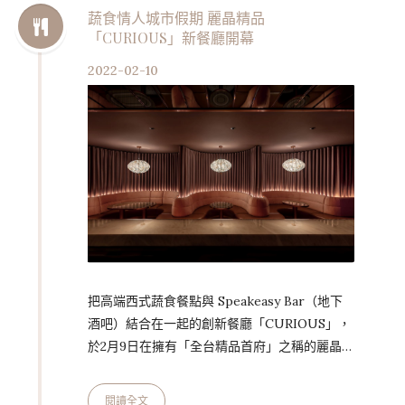
合後發展盛行的現象稱為「大正浪漫」。在東西
蔬食情人城市假期 麗晶精品
「CURIOUS」新餐廳開幕
文化、新舊時代激烈碰撞的年代，雖然短暫但仍
絢爛，大正浪漫吹起的綺麗泡泡，卻引起世人無
2022-02-10
限追念，就像那一碗刻印在老闆記憶深處的擔擔
麵，美好雋永。「浪漫軒」將日本…
把高端西式蔬食餐點與 Speakeasy Bar（地下
酒吧）結合在一起的創新餐廳「CURIOUS」，
於2月9日在擁有「全台精品首府」之稱的麗晶精
品內開幕迎賓，面對餐廳營運後的第一個情人
節，「CURIOUS」攜手晶華酒店推出
閱讀全文