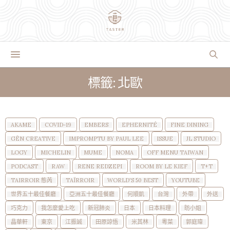
標籤: 北歐
AKAME
COVID-19
EMBERS
EPHERNITÉ
FINE DINING
GĒN CREATIVE
IMPROMPTU BY PAUL LEE
ISSUE
JL STUDIO
LOGY
MICHELIN
MUME
NOMA
OFF MENU TAIWAN
PODCAST
RAW
RENE REDZEPI
ROOM BY LE KIEF
T+T
TAIRROIR 態芮
TAÏRROIR
WORLD'S 50 BEST
YOUTUBE
世界五十最佳餐廳
亞洲五十最佳餐廳
何順凱
台灣
外帶
外送
巧克力
我怎麼愛上吃
新冠肺炎
日本
日本料理
昉小姐
晶華軒
東京
江振誠
田原諒悟
米其林
粵菜
郭庭瑋